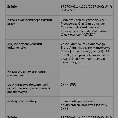
992700/611/1226/2017-SAK; UNP:
00126535
Górnicze Zakłady Wydobywcze i
Przetwórcze Glin Ogniotrwałych,
Opoczno, ul. Piotrkowska 61,
Opoczyńskie Zakłady Materiałów
Ogniotrwałych "OZMO"
Zespół Archiwum Zakładowego -
Biuro Administracyjne Ministerstwo
Rozwoju i Technologii; tel. (22) 411
93 33 (obsługiwany tylko we wtorki i
czwartki); archiwum@mrit.gov.pl;
www.mrit.gov.pl
1977-1993
dokumentacja osobowa,
dokumentacja płacowa z lat 1977-
1993
992700/611/1226/2017-SAK; UNP: