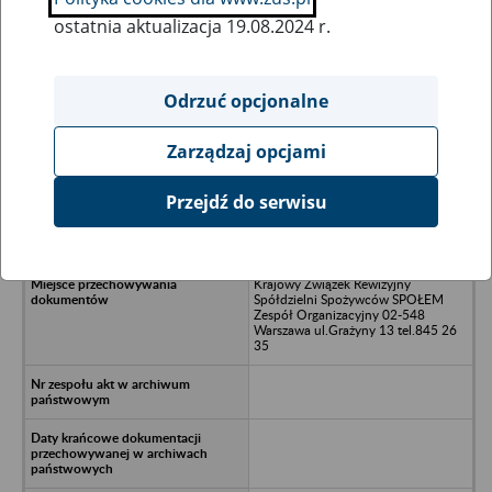
ostatnia aktualizacja 19.08.2024 r.
Wszystkie uwagi można przesyłać poprzez
formularz
Odrzuć opcjonalne
Zarządzaj opcjami
Ukryj wszystkie pozycje bazy
Przejdź do serwisu
Zjednoczenie Przedsiębiorstw
Handlu Spożywczego Warszawa
Krajowy Związek Rewizyjny
Spółdzielni Spożywców SPOŁEM
Zespół Organizacyjny 02-548
Warszawa ul.Grażyny 13 tel.845 26
35