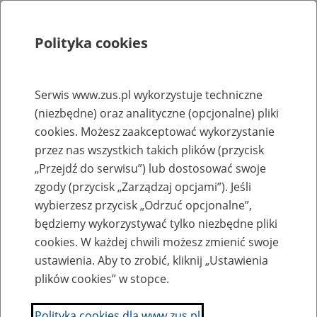
Polityka cookies
Szukaj
Menu
Serwis www.zus.pl wykorzystuje techniczne
(niezbędne) oraz analityczne (opcjonalne) pliki
Rejestry, ewidencje i archiwa
cookies. Możesz zaakceptować wykorzystanie
Baza zlikwidowanych lub
przez nas wszystkich takich plików (przycisk
„Przejdź do serwisu”) lub dostosować swoje
przekształconych zakładów pracy
zgody (przycisk „Zarządzaj opcjami”). Jeśli
wybierzesz przycisk „Odrzuć opcjonalne”,
Nazwa zakładu pracy:
będziemy wykorzystywać tylko niezbędne pliki
cookies. W każdej chwili możesz zmienić swoje
ustawienia. Aby to zrobić, kliknij „Ustawienia
plików cookies” w stopce.
SZUKAJ
Polityka cookies dla www.zus.pl