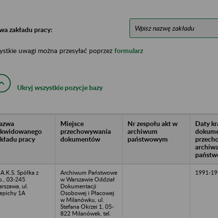
wa zakładu pracy:
ystkie uwagi można przesyłać poprzez
formularz
Ukryj wszystkie pozycje bazy
azwa
Miejsce
Nr zespołu akt w
Daty k
likwidowanego
przechowywania
archiwum
dokume
akładu pracy
dokumentów
państwowym
przech
archiw
państw
A.K.S. Spółka z
Archiwum Państwowe
1991-19
o., 03-245
w Warszawie Oddział
rszawa, ul.
Dokumentacji
epichy 1A
Osobowej i Płacowej
w Milanówku, ul.
Stefana Okrzei 1, 05-
822 Milanówek, tel.