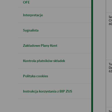
OFE
Interpretacje
Sa
Ch
6
Sygnalista
Zakładowe Plany Kont
Kontrola płatników składek
To
Da
62
Polityka cookies
Instrukcja korzystania z BIP ZUS
Sp