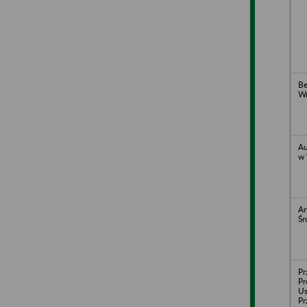
Be
Wr
Au
w 
Ar
Śr
Pr
Pr
U
Pr