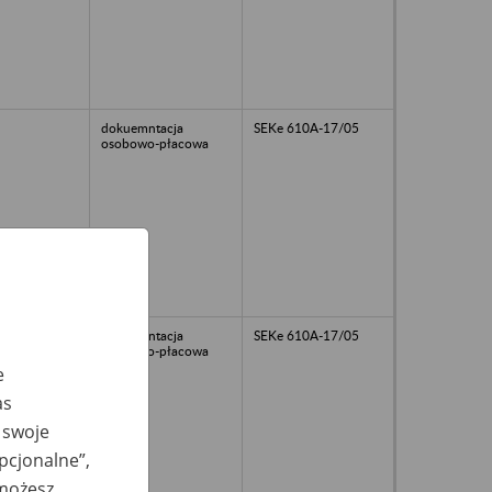
dokuemntacja
SEKe 610A-17/05
osobowo-płacowa
dokumentacja
SEKe 610A-17/05
osobowo-płacowa
e
as
 swoje
opcjonalne”,
 możesz