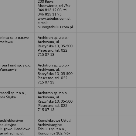
200 Rawa
Mazowiecka, tel./fax
046 813 12 03, tel.
046 813 11 95,
www.tabulus.com.pl,
e-mail:
biuro@tabulus.com.pl
ninca sp. z o.o.we
Architron sp. z o.o.-
ocławiu
Archiwum, ul.
Raszyńska 13, 05-500
Piaseczno, tel. 022
715 07 13
rora Fund sp. z o.o.
Architron sp. z o.o.-
Warszawie
Archiwum, ul.
Raszyńska 13, 05-500
Piaseczno, tel. 022
715 07 13
macell sp. z o.o.,
Architron sp. z o.o.-
oda Śląska
Archiwum, ul.
Raszyńska 13, 05-500
Piaseczno, tel. 022
715 07 13
zedsiębiorstwo
Kompleksowe Usługi
odukcyjno-
Archiwizacyjne
sługowo-Handlowe
Tabulus sp. z o.o.,
zem-Trading, ul.
Konopnica 102, 96-