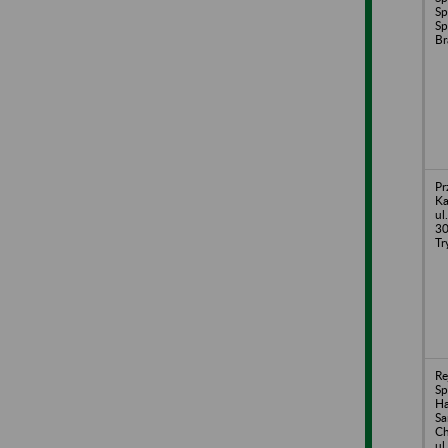
Sp
S
Br
Pr
Ka
ul
30
Tr
Re
Sp
H
S
Ch
ul