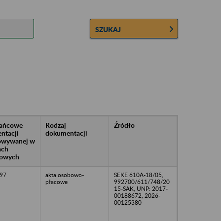
SZUKAJ
rańcowe
Rodzaj
Źródło
ntacji
dokumentacji
owywanej w
ach
owych
97
akta osobowo-
SEKE 610A-18/05,
płacowe
992700/611/748/20
15-SAK, UNP: 2017-
00188672, 2026-
00125380