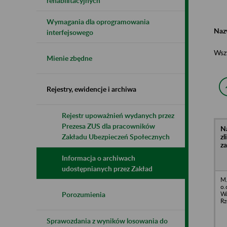
rehabilitacyjnych
Wymagania dla oprogramowania
Naz
interfejsowego
Wsz
Mienie zbędne
Rejestry, ewidencje i archiwa
Rejestr upoważnień wydanych przez
Prezesa ZUS dla pracowników
N
z
Zakładu Ubezpieczeń Społecznych
z
Informacja o archiwach
udostępnianych przez Zakład
M.
o.
Wa
Porozumienia
Rz
Sprawozdania z wyników losowania do