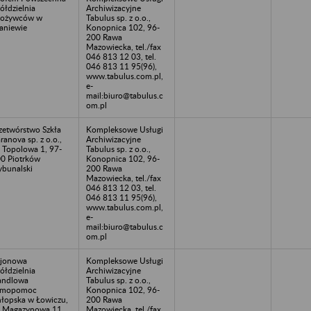
ółdzielnia
Archiwizacyjne
pożywców w
Tabulus sp. z o.o.,
aniewie
Konopnica 102, 96-
200 Rawa
Mazowiecka, tel./fax
046 813 12 03, tel.
046 813 11 95(96),
www.tabulus.com.pl,
e-
mail:biuro@tabulus.c
om.pl
zetwórstwo Szkła
Kompleksowe Usługi
ranova sp. z o.o.,
Archiwizacyjne
. Topolowa 1, 97-
Tabulus sp. z o.o.,
0 Piotrków
Konopnica 102, 96-
ybunalski
200 Rawa
Mazowiecka, tel./fax
046 813 12 03, tel.
046 813 11 95(96),
www.tabulus.com.pl,
e-
mail:biuro@tabulus.c
om.pl
jonowa
Kompleksowe Usługi
ółdzielnia
Archiwizacyjne
andlowa
Tabulus sp. z o.o.,
amopomoc
Konopnica 102, 96-
łopska w Łowiczu,
200 Rawa
. Magazynowa 11,
Mazowiecka, tel./fax