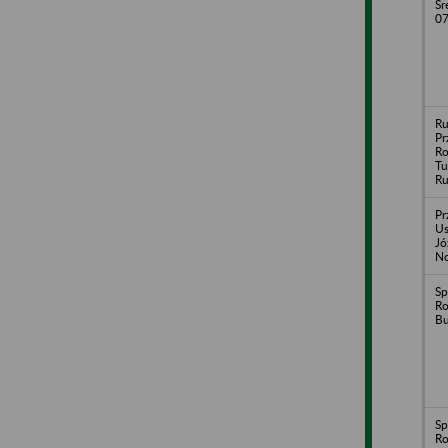
Sr
07
Ru
Pr
Ro
Tu
Ru
Pr
Us
Jó
No
Sp
Ro
B
Sp
Ro