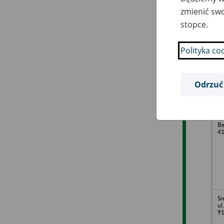
zmienić swo
stopce.
El
Ko
41
Polityka co
Odrzuć
Wh
sp.
Be
41
Sr
ul
91