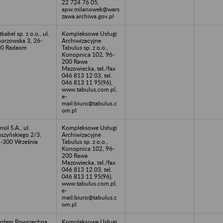
22 724 76 05,
apw.milanowek@wars
zawa.archiwa.gov.pl
tkabel sp. z o.o., ul.
Kompleksowe Usługi
orzowska 3, 26-
Archiwizacyjne
00 Radaom
Tabulus sp. z o.o.,
Konopnica 102, 96-
200 Rawa
Mazowiecka, tel./fax
046 813 12 03, tel.
046 813 11 95(96),
www.tabulus.com.pl,
e-
mail:biuro@tabulus.c
om.pl
nsil S.A., ul.
Kompleksowe Usługi
szyńskiego 2/3,
Archiwizacyjne
-300 Września
Tabulus sp. z o.o.,
Konopnica 102, 96-
200 Rawa
Mazowiecka, tel./fax
046 813 12 03, tel.
046 813 11 95(96),
www.tabulus.com.pl,
e-
mail:biuro@tabulus.c
om.pl
ołem Powszechna
Kompleksowe Usługi