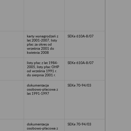
karty wynagrodzeń z
SEKe 610A-8/07
lat 2001-2007, listy
płac za okres od
września 2001 do
kwietnia 2008
listy płac z lat 1984-
SEKe 610A-8/07
2005, listy płac OHP
od września 1991 r.
do sierpnia 2001 r.
dokumentacja
SEKe 70-94/03
osobowo-płacowa z
lat 1991-1997
dokumentacja
SEKe 70-94/03
osobowo-płacowa z