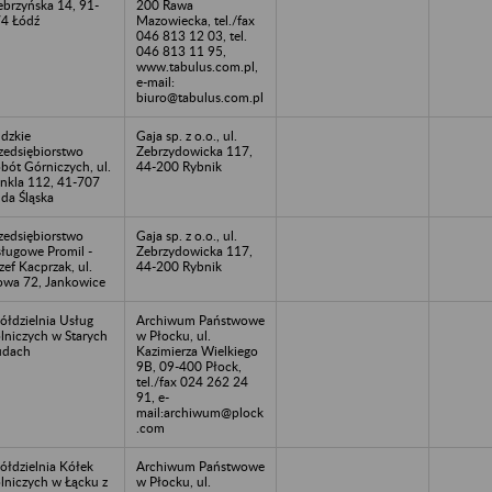
ebrzyńska 14, 91-
200 Rawa
4 Łódź
Mazowiecka, tel./fax
046 813 12 03, tel.
046 813 11 95,
www.tabulus.com.pl,
e-mail:
biuro@tabulus.com.pl
dzkie
Gaja sp. z o.o., ul.
zedsiębiorstwo
Zebrzydowicka 117,
bót Górniczych, ul.
44-200 Rybnik
nkla 112, 41-707
da Śląska
zedsiębiorstwo
Gaja sp. z o.o., ul.
ługowe Promil -
Zebrzydowicka 117,
zef Kacprzak, ul.
44-200 Rybnik
wa 72, Jankowice
ółdzielnia Usług
Archiwum Państwowe
lniczych w Starych
w Płocku, ul.
udach
Kazimierza Wielkiego
9B, 09-400 Płock,
tel./fax 024 262 24
91, e-
mail:archiwum@plock
.com
ółdzielnia Kółek
Archiwum Państwowe
lniczych w Łącku z
w Płocku, ul.