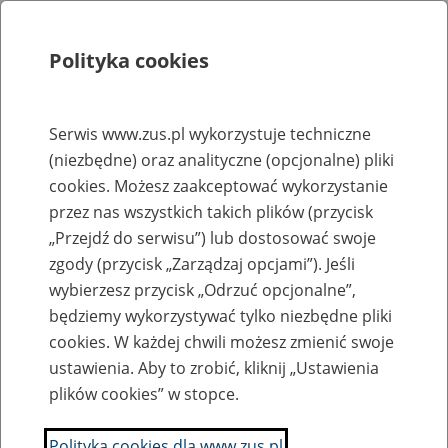
Polityka cookies
Szukaj
Menu
Serwis www.zus.pl wykorzystuje techniczne
(niezbędne) oraz analityczne (opcjonalne) pliki
Rejestry, ewidencje i archiwa
cookies. Możesz zaakceptować wykorzystanie
Baza zlikwidowanych lub
przez nas wszystkich takich plików (przycisk
„Przejdź do serwisu”) lub dostosować swoje
przekształconych zakładów pracy
zgody (przycisk „Zarządzaj opcjami”). Jeśli
wybierzesz przycisk „Odrzuć opcjonalne”,
Nazwa zakładu pracy:
będziemy wykorzystywać tylko niezbędne pliki
cookies. W każdej chwili możesz zmienić swoje
ustawienia. Aby to zrobić, kliknij „Ustawienia
plików cookies” w stopce.
SZUKAJ
Polityka cookies dla www.zus.pl