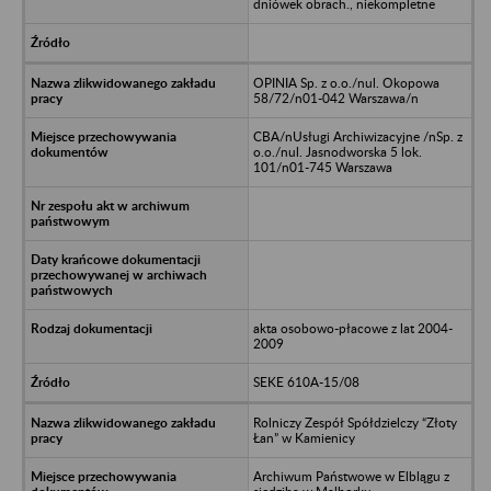
dniówek obrach., niekompletne
OPINIA Sp. z o.o./nul. Okopowa
58/72/n01-042 Warszawa/n
CBA/nUsługi Archiwizacyjne /nSp. z
o.o./nul. Jasnodworska 5 lok.
101/n01-745 Warszawa
akta osobowo-płacowe z lat 2004-
2009
SEKE 610A-15/08
Rolniczy Zespół Spółdzielczy “Złoty
Łan” w Kamienicy
Archiwum Państwowe w Elblągu z