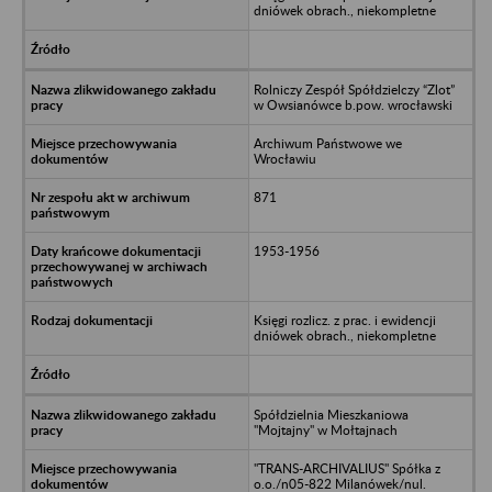
dniówek obrach., niekompletne
Rolniczy Zespół Spółdzielczy “Zlot”
w Owsianówce b.pow. wrocławski
Archiwum Państwowe we
Wrocławiu
871
1953-1956
Księgi rozlicz. z prac. i ewidencji
dniówek obrach., niekompletne
Spółdzielnia Mieszkaniowa
"Mojtajny" w Mołtajnach
"TRANS-ARCHIVALIUS" Spółka z
o.o./n05-822 Milanówek/nul.