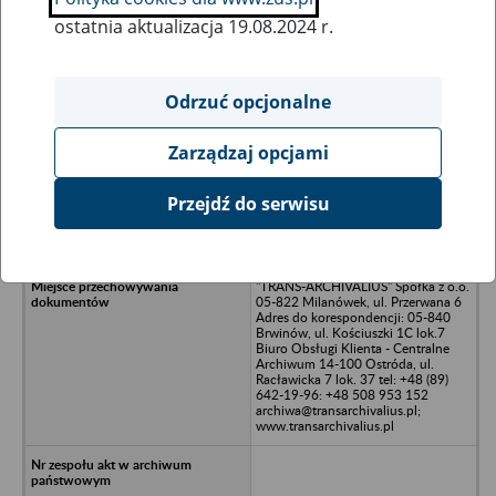
ostatnia aktualizacja 19.08.2024 r.
Wszystkie uwagi można przesyłać poprzez
formularz
Odrzuć opcjonalne
Zarządzaj opcjami
Ukryj wszystkie pozycje bazy
Przejdź do serwisu
Spółdzielnia Mieszkaniowa
"Mołtajny" w Mołtajnach
"TRANS-ARCHIVALIUS" Spółka z o.o.
05-822 Milanówek, ul. Przerwana 6
Adres do korespondencji: 05-840
Brwinów, ul. Kościuszki 1C lok.7
Biuro Obsługi Klienta - Centralne
Archiwum 14-100 Ostróda, ul.
Racławicka 7 lok. 37 tel: +48 (89)
642-19-96: +48 508 953 152
archiwa@transarchivalius.pl;
www.transarchivalius.pl