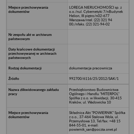
LOREGA NIERUCHOMOŚCI sp. z
o.o./nul. Cybernetyki 7/nBudynek
Helion, III piętro/n02-677
Warszawa/ntel. (22) 321 94
00;/nfaks. (22) 321-94-02
dokumentacja pracownicza
992700/6116/25/2012/SAK/1
Przedsiębiorstwo Budownictwa
Ogólnego i Handlu "MITERPOL"
Spółka z o.o. w likwidacji, 30-415
Kraków, ul. Wadowicka 10
Składnica Akt "POWIERNIK" Spółka
z o.o., 37-464 Stalowa Wola, ul.
Przemysłowa 13, Tel/fax: +48 15
844-55-01, e-mail:
powiernik_san@poczta.onet.pl