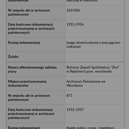
siedzibą w Malborku
243/006
1951-1956
księgi obrachunkowe z pracującymi -
niekompl.
Rolniczy Zespół Spółdzielczy “Zlot”
w Rędzinie b.pow. wrocławski
Archiwum Państwowe we
Wrocławiu
871
1952-1957
Księgi rozlicz. z prac. i ewidencji