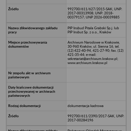
992700/611/627/2015-SAK; UNP:
2017-00313908; UNP: 2018-
00379157; UNP 2026-00039885
PIP Insbud Pitala Grabski Sp.j. lub
PIP Insbut Sp. z o.o., Kraków
Archiwum Narodowe w Krakowie,
30-960 Kraków, ul. Sienna 16, tel.
(12) 422-40-94, 421-27-90; fax. (12)
421-35-44; e-mail:
sekretariat@archiwum.krakow.pl;
www.archiwum.krakow.pl
dokumentacja kadrowa
992700/611/2390/2017-SAK, UNP:
2017-00284196
Państwowy Ośrodek Maszynowy w