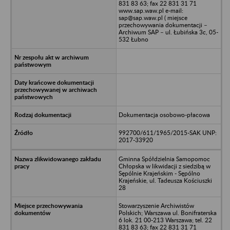
831 83 63; fax 22 831 31 71
www.sap.waw.pl e-mail:
sap@sap.waw.pl ( miejsce
przechowywania dokumentacji –
Archiwum SAP – ul. Łubińska 3c, 05-
532 Łubno
Dokumentacja osobowo-płacowa
992700/611/1965/2015-SAK UNP:
2017-33920
Gminna Spółdzielnia Samopomoc
Chłopska w likwidacji z siedzibą w
Sępólnie Krajeńskim - Sępólno
Krajeńskie, ul. Tadeusza Kościuszki
28
Stowarzyszenie Archiwistów
Polskich; Warszawa ul. Bonifraterska
6 lok. 21 00-213 Warszawa; tel. 22
831 83 63; fax 22 831 31 71