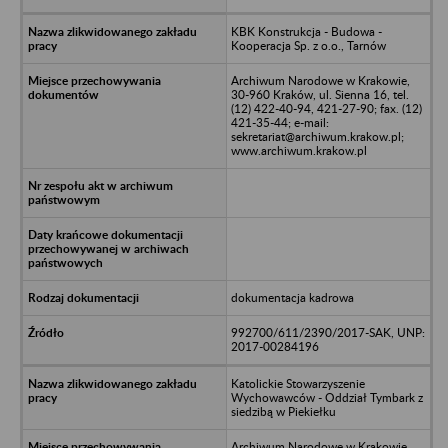
KBK Konstrukcja - Budowa -
Kooperacja Sp. z o.o., Tarnów
Archiwum Narodowe w Krakowie,
30-960 Kraków, ul. Sienna 16, tel.
(12) 422-40-94, 421-27-90; fax. (12)
421-35-44; e-mail:
sekretariat@archiwum.krakow.pl;
www.archiwum.krakow.pl
dokumentacja kadrowa
992700/611/2390/2017-SAK, UNP:
2017-00284196
Katolickie Stowarzyszenie
Wychowawców - Oddział Tymbark z
siedzibą w Piekiełku
Archiwum Narodowe w Krakowie,