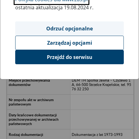
ostatnia aktualizacja 19.08.2024 r.
Wszystkie uwagi można przesyłać poprzez
formularz
Odrzuć opcjonalne
Zarządzaj opcjami
Ukryj wszystkie pozycje bazy
Przejdź do serwisu
Spółdzielnia Inwalidów Ziemi
Strzeleckiej w Strzelcach Krajeńskich
DEM’TH Spółka Jawna – Czyżewo 1
A, 66-500 Strzelce Krajeńskie, tel. 95
76 32 250
Dokumentacja z lat 1973-1993