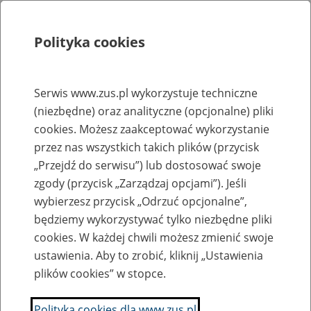
Polityka cookies
Szukaj
Menu
Serwis www.zus.pl wykorzystuje techniczne
(niezbędne) oraz analityczne (opcjonalne) pliki
Rejestry, ewidencje i archiwa
cookies. Możesz zaakceptować wykorzystanie
Baza zlikwidowanych lub
przez nas wszystkich takich plików (przycisk
„Przejdź do serwisu”) lub dostosować swoje
przekształconych zakładów pracy
zgody (przycisk „Zarządzaj opcjami”). Jeśli
wybierzesz przycisk „Odrzuć opcjonalne”,
Nazwa zakładu pracy:
będziemy wykorzystywać tylko niezbędne pliki
cookies. W każdej chwili możesz zmienić swoje
ustawienia. Aby to zrobić, kliknij „Ustawienia
plików cookies” w stopce.
SZUKAJ
Polityka cookies dla www.zus.pl