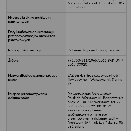
Archiwum SAP – ul. Łubińska 3c, 05-
532 Łubno
Dokumentacja osobowo-płacowa
992700/611/1965/2015-SAK UNP:
2017-33920
SAZ Service Sp. z o.o. w upadłości
likwidacyjnej - Warszawa, ul. Sienna
73
Stowarzyszenie Archiwistów
Polskich; Warszawa ul. Bonifraterska
6 lok. 21 00-213 Warszawa; tel. 22
831 83 63; fax 22 831 31 71
www.sap.waw.pl e-mail:
sap@sap.waw.pl ( miejsce
przechowywania dokumentacji –
Archiwum SAP – ul. Łubińska 3c, 05-
532 Łubno