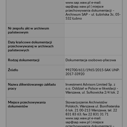
www.sap.waw.pl e-mail:
sap@sap.waw.pl ( miejsce
przechowywania dokumentacji –
Archiwum SAP – ul. Łubińska 3c, 05-
532 Łubno
Dokumentacja osobowo-płacowa
992700/611/1965/2015-SAK UNP:
2017-33920
Investment Advisors Limited Sp. z
o.o. Oddział w Polsce w likwidacji -
Warszawa, ul. Sułkowicka 2/4 lok. 2
Stowarzyszenie Archiwistów
Polskich; Warszawa ul. Bonifraterska
6 lok. 21 00-213 Warszawa; tel. 22
831 83 63; fax 22 831 31 71
www.sap.waw.pl e-mail:
sap@sap.waw.pl ( miejsce
przechowywania dokumentacji –