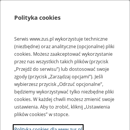
Polityka cookies
Szukaj
Menu
Serwis www.zus.pl wykorzystuje techniczne
(niezbędne) oraz analityczne (opcjonalne) pliki
Rejestry, ewidencje i archiwa
cookies. Możesz zaakceptować wykorzystanie
Baza zlikwidowanych lub
przez nas wszystkich takich plików (przycisk
„Przejdź do serwisu”) lub dostosować swoje
przekształconych zakładów pracy
zgody (przycisk „Zarządzaj opcjami”). Jeśli
wybierzesz przycisk „Odrzuć opcjonalne”,
Nazwa zakładu pracy:
będziemy wykorzystywać tylko niezbędne pliki
cookies. W każdej chwili możesz zmienić swoje
ustawienia. Aby to zrobić, kliknij „Ustawienia
plików cookies” w stopce.
SZUKAJ
Polityka cookies dla www.zus.pl