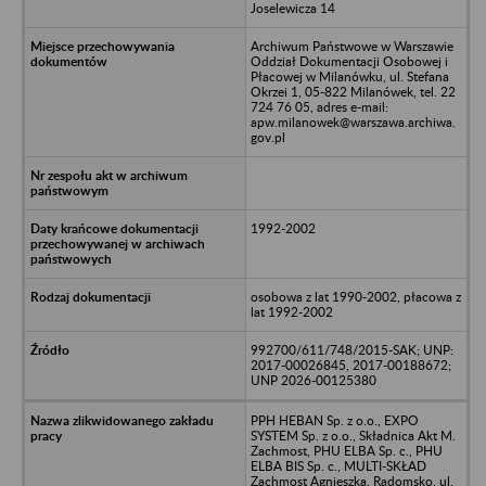
Joselewicza 14
Archiwum Państwowe w Warszawie
Oddział Dokumentacji Osobowej i
Płacowej w Milanówku, ul. Stefana
Okrzei 1, 05-822 Milanówek, tel. 22
724 76 05, adres e-mail:
apw.milanowek@warszawa.archiwa.
gov.pl
1992-2002
osobowa z lat 1990-2002, płacowa z
lat 1992-2002
992700/611/748/2015-SAK; UNP:
2017-00026845, 2017-00188672;
UNP 2026-00125380
PPH HEBAN Sp. z o.o., EXPO
SYSTEM Sp. z o.o., Składnica Akt M.
Zachmost, PHU ELBA Sp. c., PHU
ELBA BIS Sp. c., MULTI-SKŁAD
Zachmost Agnieszka, Radomsko, ul.