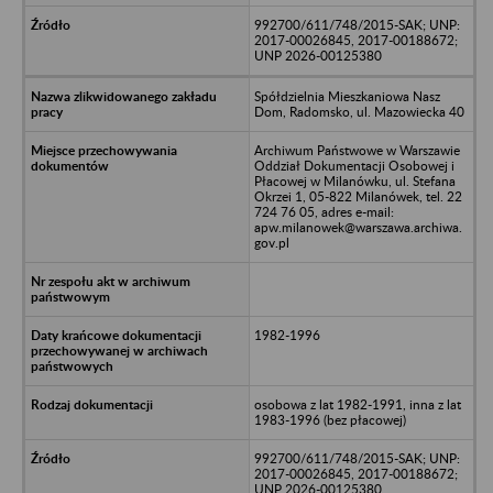
992700/611/748/2015-SAK; UNP:
2017-00026845, 2017-00188672;
UNP 2026-00125380
Spółdzielnia Mieszkaniowa Nasz
Dom, Radomsko, ul. Mazowiecka 40
Archiwum Państwowe w Warszawie
Oddział Dokumentacji Osobowej i
Płacowej w Milanówku, ul. Stefana
Okrzei 1, 05-822 Milanówek, tel. 22
724 76 05, adres e-mail:
apw.milanowek@warszawa.archiwa.
gov.pl
1982-1996
osobowa z lat 1982-1991, inna z lat
1983-1996 (bez płacowej)
992700/611/748/2015-SAK; UNP:
2017-00026845, 2017-00188672;
UNP 2026-00125380