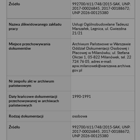
992700/611/748/2015-SAK, UNP:
2017-00026845, 2017-00188672;
UNP 2026-00125380
Usługi Ogólnobudowlane Tadeusz
Marszałek, Legnica, ul. Gwiezdna
21/21
Archiwum Państwowe w Warszawie
Oddział Dokumentacji Osobowej i
Płacowej w Milanówku, ul. Stefana
Okrzei 1, 05-822 Milanówek, tel. 22
724 76 05, adres e-mail:
apw.milanowek@warszawa.archiwa.
gov.pl
1990-1991
osobowa
992700/611/748/2015-SAK; UNP:
2017-00026845, 2017-00188672;
UNP 2026-00125380