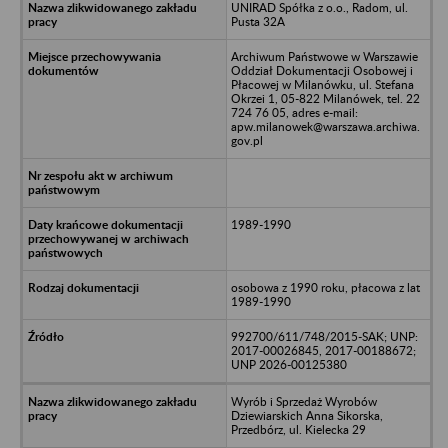
UNIRAD Spółka z o.o., Radom, ul.
Pusta 32A
Archiwum Państwowe w Warszawie
Oddział Dokumentacji Osobowej i
Płacowej w Milanówku, ul. Stefana
Okrzei 1, 05-822 Milanówek, tel. 22
724 76 05, adres e-mail:
apw.milanowek@warszawa.archiwa.
gov.pl
1989-1990
osobowa z 1990 roku, płacowa z lat
1989-1990
992700/611/748/2015-SAK; UNP:
2017-00026845, 2017-00188672;
UNP 2026-00125380
Wyrób i Sprzedaż Wyrobów
Dziewiarskich Anna Sikorska,
Przedbórz, ul. Kielecka 29