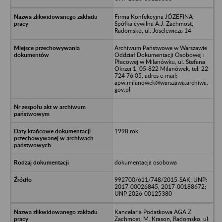
Firma Konfekcyjna JÓZEFINA
Spółka cywilna A.J. Zachmost,
Radomsko, ul. Joselewicza 14
Archiwum Państwowe w Warszawie
Oddział Dokumentacji Osobowej i
Płacowej w Milanówku, ul. Stefana
Okrzei 1, 05-822 Milanówek, tel. 22
724 76 05, adres e-mail:
apw.milanowek@warszawa.archiwa.
gov.pl
1998 rok
dokumentacja osobowa
992700/611/748/2015-SAK; UNP:
2017-00026845, 2017-00188672;
UNP 2026-00125380
Kancelaria Podatkowa AGA Z.
Zachmost, M. Krason, Radomsko, ul.