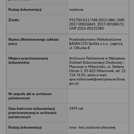
osobowa
992700/611/748/2015-SAK; UNP:
2017-00026845, 2017-00188672;
UNP 2026-00125380
Przedsiębiorstwo Wielobranżowe
BAYAN LTD Spółka z o.o., Legnica,
ul. Olkuska 8
Archiwum Państwowe w Warszawie
Oddział Dokumentacji Osobowej i
Płacowej w Milanówku, ul. Stefana
Okrzei 1, 05-822 Milanówek, tel. 22
724 76 05, adres e-mail:
apw.milanowek@warszawa.archiwa.
gov.pl
1999 rok
inna - bez osobowo-płacowej