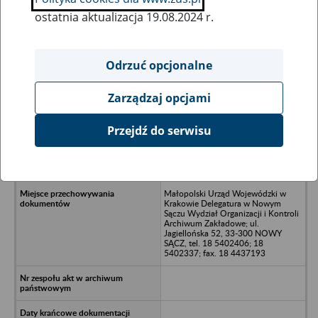
ostatnia aktualizacja 19.08.2024 r.
Wszystkie uwagi można przesyłać poprzez
formularz
Odrzuć opcjonalne
Zarządzaj opcjami
Ukryj wszystkie pozycje bazy
Przejdź do serwisu
„SKALDROG” - Przedsiębiorstwo
Państwowe Górnictwo Skalne
„Skaldrog” - Klęczany
Małopolski Urząd Wojewódzki w
Krakowie Delegatura w Nowym
Sączu Wydział Organizacji i Kontroli
Archiwum Zakładowe; ul.
Jagiellońska 52, 33-300 NOWY
SĄCZ, tel. 18 5402406; 18
5402337; fax. 18 4437193