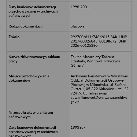
1998-2001
płacowa
992700/611/748/2015-SAK; UNP:
2017-00026845, 00188672; UNP
2026-00125380
Zakład Masarniczy Tadeusz
Dziubaty, Wschowa, Przyczyna
Górna 7
Archiwum Państwowe w Warszawie
Oddział Dokumentacji Osobowej i
Płacowej w Milanówku, ul. Stefana
Okrzei 1, 05-822 Milanówek, tel. 22
724 76 05, adres e-mail:
apw.milanowek@warszawa.archiwa.
gov.pl
1993 rok