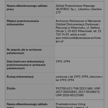
Zakład Przetwórstwa Mięsnego
"AUSTROL" Sp.c., Libertów, Libertów
279
Archiwum Państwowe w Warszawie
Oddział Dokumentacji Osobowej i
Płacowej w Milanówku, ul. Stefana
Okrzei 1, 05-822 Milanówek, tel. 22
724 76 05, adres e-mail:
apw.milanowek@warszawa.archiwa.
gov.pl
1991-1994
osobowa z lat 1991-1994, płacowa z
lat 1993-1994
992700/611/748/2015-SAK; UNP:
2017-00026845; 2017-00188672;
UNP 2026-00125380
Przedsiębiorstwo Usług
Technicznych, Legnica, ul.