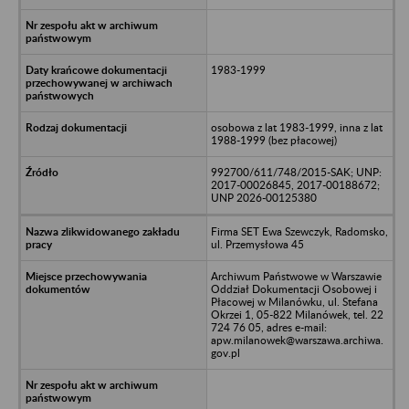
1983-1999
osobowa z lat 1983-1999, inna z lat
1988-1999 (bez płacowej)
992700/611/748/2015-SAK; UNP:
2017-00026845, 2017-00188672;
UNP 2026-00125380
Firma SET Ewa Szewczyk, Radomsko,
ul. Przemysłowa 45
Archiwum Państwowe w Warszawie
Oddział Dokumentacji Osobowej i
Płacowej w Milanówku, ul. Stefana
Okrzei 1, 05-822 Milanówek, tel. 22
724 76 05, adres e-mail:
apw.milanowek@warszawa.archiwa.
gov.pl