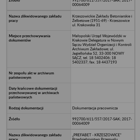
992700/611/557/2017-SAK; 2017-
00064009
Krzeszowickie Zakłady Betoniarskie i
Żelbetowe (1951-69) - Krzeszowice
ul. Krakowska 31
Małopolski Urząd Wojewódzki w
Krakowie Delegatura w Nowym
Sączu Wydział Organizacji i Kontroli
Archiwum Zakładowe; ul.
Jagiellońska 52, 33-300 NOWY
SĄCZ, tel. 18 5402406; 18
5402337; fax. 18 4437193
Dokumentacja pracownicza
992700/611/557/2017-SAK; 2017-
00064009
„PREFABET - KRZESZOWICE”
Przedsiębiorstwo Przemysłu