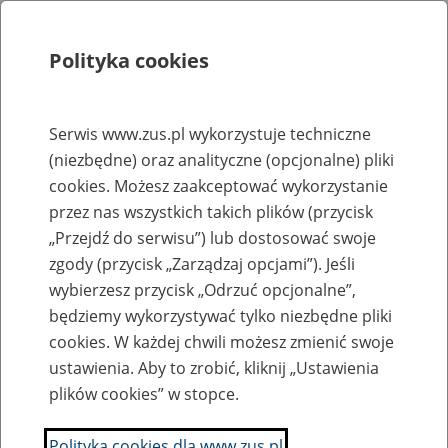
Polityka cookies
Szukaj
Menu
Serwis www.zus.pl wykorzystuje techniczne
(niezbędne) oraz analityczne (opcjonalne) pliki
Rejestry, ewidencje i archiwa
cookies. Możesz zaakceptować wykorzystanie
Baza zlikwidowanych lub
przez nas wszystkich takich plików (przycisk
„Przejdź do serwisu”) lub dostosować swoje
przekształconych zakładów pracy
zgody (przycisk „Zarządzaj opcjami”). Jeśli
wybierzesz przycisk „Odrzuć opcjonalne”,
Nazwa zakładu pracy:
będziemy wykorzystywać tylko niezbędne pliki
cookies. W każdej chwili możesz zmienić swoje
ustawienia. Aby to zrobić, kliknij „Ustawienia
plików cookies” w stopce.
SZUKAJ
Polityka cookies dla www.zus.pl