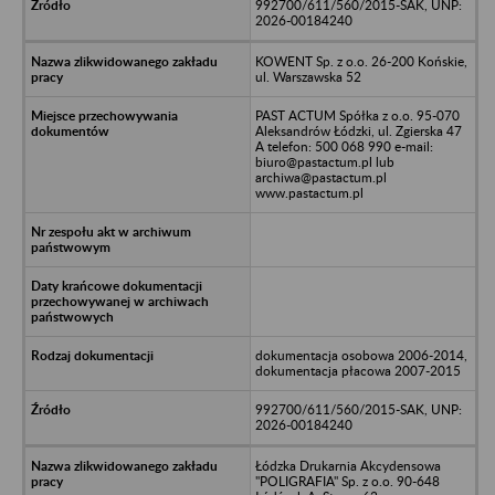
992700/611/560/2015-SAK, UNP:
2026-00184240
KOWENT Sp. z o.o. 26-200 Końskie,
ul. Warszawska 52
PAST ACTUM Spółka z o.o. 95-070
Aleksandrów Łódzki, ul. Zgierska 47
A telefon: 500 068 990 e-mail:
biuro@pastactum.pl lub
archiwa@pastactum.pl
www.pastactum.pl
dokumentacja osobowa 2006-2014,
dokumentacja płacowa 2007-2015
992700/611/560/2015-SAK, UNP:
2026-00184240
Łódzka Drukarnia Akcydensowa
"POLIGRAFIA" Sp. z o.o. 90-648