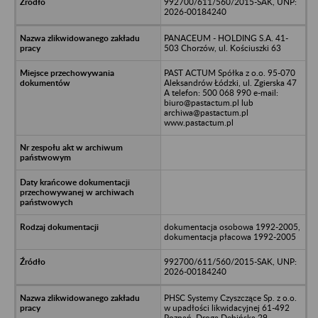
992700/611/560/2015-SAK, UNP:
2026-00184240
PANACEUM - HOLDING S.A. 41-
503 Chorzów, ul. Kościuszki 63
PAST ACTUM Spółka z o.o. 95-070
Aleksandrów Łódzki, ul. Zgierska 47
A telefon: 500 068 990 e-mail:
biuro@pastactum.pl lub
archiwa@pastactum.pl
www.pastactum.pl
dokumentacja osobowa 1992-2005,
dokumentacja płacowa 1992-2005
992700/611/560/2015-SAK, UNP:
2026-00184240
PHSC Systemy Czyszczące Sp. z o.o.
w upadłości likwidacyjnej 61-492
Poznań, Droga Dębińska 29