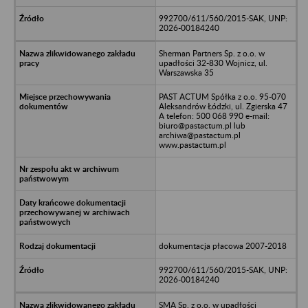
992700/611/560/2015-SAK, UNP:
2026-00184240
Sherman Partners Sp. z o.o. w
upadłości 32-830 Wojnicz, ul.
Warszawska 35
PAST ACTUM Spółka z o.o. 95-070
Aleksandrów Łódzki, ul. Zgierska 47
A telefon: 500 068 990 e-mail:
biuro@pastactum.pl lub
archiwa@pastactum.pl
www.pastactum.pl
dokumentacja płacowa 2007-2018
992700/611/560/2015-SAK, UNP:
2026-00184240
SMA Sp. z o.o. w upadłości