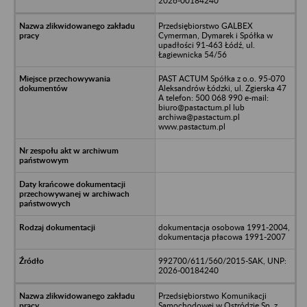
2026-00184240
Przedsiębiorstwo GALBEX
Cymerman, Dymarek i Spółka w
upadłości 91-463 Łódź, ul.
Łagiewnicka 54/56
PAST ACTUM Spółka z o.o. 95-070
Aleksandrów Łódzki, ul. Zgierska 47
A telefon: 500 068 990 e-mail:
biuro@pastactum.pl lub
archiwa@pastactum.pl
www.pastactum.pl
dokumentacja osobowa 1991-2004,
dokumentacja płacowa 1991-2007
992700/611/560/2015-SAK, UNP:
2026-00184240
Przedsiębiorstwo Komunikacji
Samochodowej w Ostródzie Sp. z