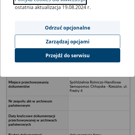
ostatnia aktualizacja 19.08.2024 r.
Wszystkie uwagi można przesyłać poprzez
formularz
Odrzuć opcjonalne
Zarządzaj opcjami
Ukryj wszystkie pozycje bazy
Przejdź do serwisu
Gminna Spółdzielnia Samopomoc
Chłopska w Jeżowem w likwidacji -
Jeżowe
Spółdzielnia Rolniczo-Handlowa
Samopomoc Chłopska - Rzeszów, ul.
Fredry 4
dokumentacja firmy