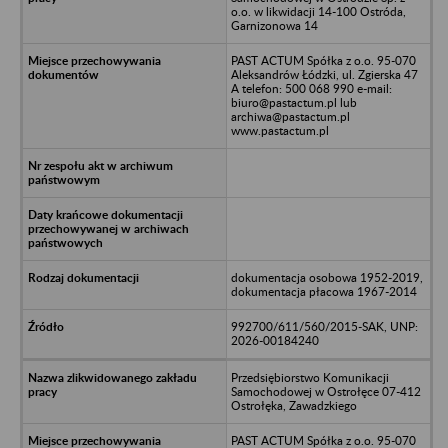
o.o. w likwidacji 14-100 Ostróda,
Garnizonowa 14
PAST ACTUM Spółka z o.o. 95-070
Aleksandrów Łódzki, ul. Zgierska 47
A telefon: 500 068 990 e-mail:
biuro@pastactum.pl lub
archiwa@pastactum.pl
www.pastactum.pl
dokumentacja osobowa 1952-2019,
dokumentacja płacowa 1967-2014
992700/611/560/2015-SAK, UNP:
2026-00184240
Przedsiębiorstwo Komunikacji
Samochodowej w Ostrołęce 07-412
Ostrołęka, Zawadzkiego
PAST ACTUM Spółka z o.o. 95-070