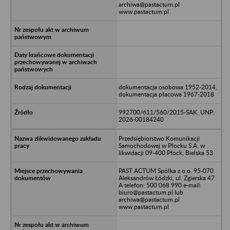
archiwa@pastactum.pl
www.pastactum.pl
dokumentacja osobowa 1952-2014,
dokumentacja płacowa 1967-2018
992700/611/560/2015-SAK, UNP:
2026-00184240
Przedsiębiorstwo Komunikacji
Samochodowej w Płocku S.A. w
likwidacji 09-400 Płock, Bielska 53
PAST ACTUM Spółka z o.o. 95-070
Aleksandrów Łódzki, ul. Zgierska 47
A telefon: 500 068 990 e-mail:
biuro@pastactum.pl lub
archiwa@pastactum.pl
www.pastactum.pl