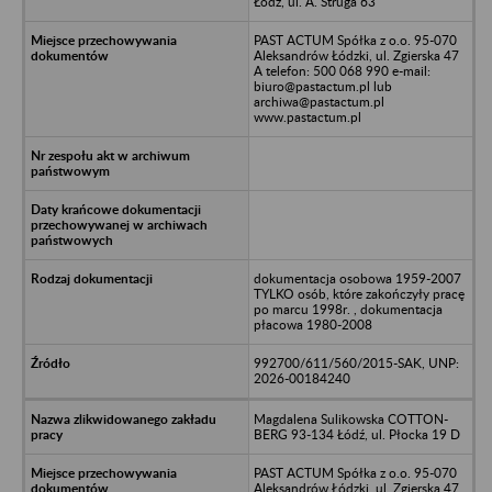
Łódź, ul. A. Struga 63
PAST ACTUM Spółka z o.o. 95-070
Aleksandrów Łódzki, ul. Zgierska 47
A telefon: 500 068 990 e-mail:
biuro@pastactum.pl lub
archiwa@pastactum.pl
www.pastactum.pl
dokumentacja osobowa 1959-2007
TYLKO osób, które zakończyły pracę
po marcu 1998r. , dokumentacja
płacowa 1980-2008
992700/611/560/2015-SAK, UNP:
2026-00184240
Magdalena Sulikowska COTTON-
BERG 93-134 Łódź, ul. Płocka 19 D
PAST ACTUM Spółka z o.o. 95-070
Aleksandrów Łódzki, ul. Zgierska 47