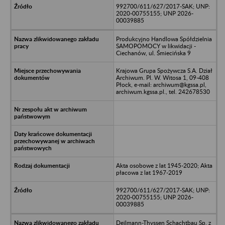
992700/611/627/2017-SAK; UNP:
2020-00755155; UNP 2026-
00039885
Produkcyjno Handlowa Spółdzielnia
SAMOPOMOCY w likwidacji -
Ciechanów, ul. Śmiecińska 9
Krajowa Grupa Spożywcza S.A. Dział
Archiwum. Pl. W. Witosa 1, 09-408
Płock, e-mail: archiwum@kgssa.pl,
archiwum.kgssa.pl., tel. 242678530
Akta osobowe z lat 1945-2020; Akta
płacowa z lat 1967-2019
992700/611/627/2017-SAK; UNP:
2020-00755155; UNP 2026-
00039885
Deilmann-Thyssen Schachtbau Sp. z