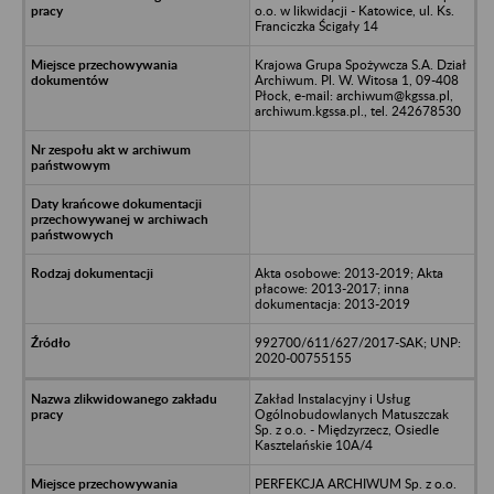
o.o. w likwidacji - Katowice, ul. Ks.
Franciczka Ścigały 14
Krajowa Grupa Spożywcza S.A. Dział
Archiwum. Pl. W. Witosa 1, 09-408
Płock, e-mail: archiwum@kgssa.pl,
archiwum.kgssa.pl., tel. 242678530
Akta osobowe: 2013-2019; Akta
płacowe: 2013-2017; inna
dokumentacja: 2013-2019
992700/611/627/2017-SAK; UNP:
2020-00755155
Zakład Instalacyjny i Usług
Ogólnobudowlanych Matuszczak
Sp. z o.o. - Międzyrzecz, Osiedle
Kasztelańskie 10A/4
PERFEKCJA ARCHIWUM Sp. z o.o.