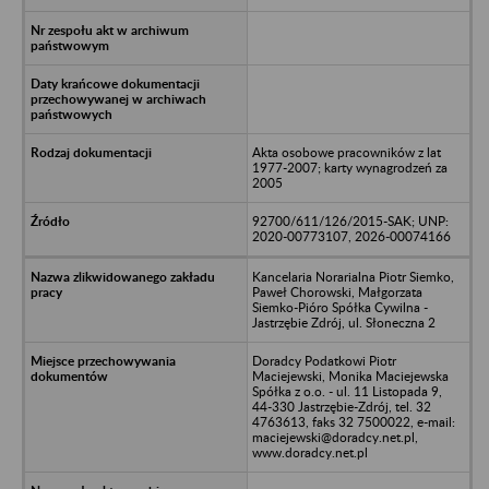
Akta osobowe pracowników z lat
1977-2007; karty wynagrodzeń za
2005
92700/611/126/2015-SAK; UNP:
2020-00773107, 2026-00074166
Kancelaria Norarialna Piotr Siemko,
Paweł Chorowski, Małgorzata
Siemko-Pióro Spółka Cywilna -
Jastrzębie Zdrój, ul. Słoneczna 2
Doradcy Podatkowi Piotr
Maciejewski, Monika Maciejewska
Spółka z o.o. - ul. 11 Listopada 9,
44-330 Jastrzębie-Zdrój, tel. 32
4763613, faks 32 7500022, e-mail:
maciejewski@doradcy.net.pl,
www.doradcy.net.pl