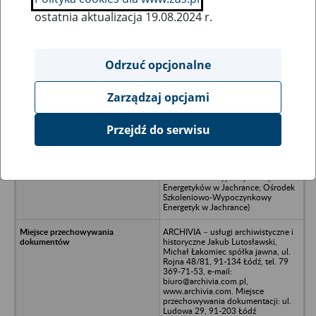
ostatnia aktualizacja 19.08.2024 r.
Wszystkie uwagi można przesyłać poprzez
formularz
Odrzuć opcjonalne
Zarządzaj opcjami
Ukryj wszystkie pozycje bazy
Przejdź do serwisu
Ośrodek Konferencyjno-Rekreacyjny
Energetyk w Jachrance - Jachranka
73 ( poprzednie nazwy: Ośrodek
Szkoleniowo-Wypoczynkowy
Energetyków w Jachrance; Ośrodek
Szkoleniowo-Wypoczynkowy
Energetyk w Jachrance)
ARCHIVIA – usługi archiwistyczne i
historyczne Jakub Lutosławski,
Michał Łakomiec spółka jawna, ul.
Rojna 48/81, 91-134 Łódź, tel. 79
369-71-53, e-mail:
biuro@archivia.com.pl,
www.archivia.com. Miejsce
przechowywania dokumentacji: ul.
Ludowa 29, 91-203 Łódź