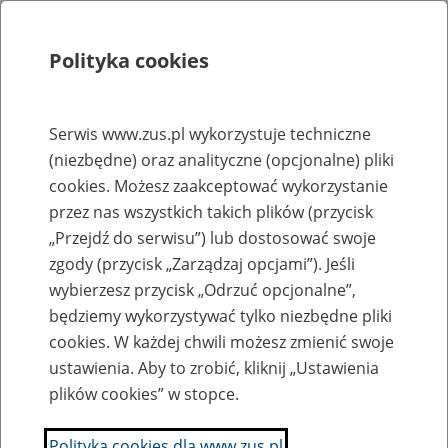
Polityka cookies
Szukaj
Menu
Serwis www.zus.pl wykorzystuje techniczne
(niezbędne) oraz analityczne (opcjonalne) pliki
Rejestry, ewidencje i archiwa
cookies. Możesz zaakceptować wykorzystanie
Baza zlikwidowanych lub
przez nas wszystkich takich plików (przycisk
„Przejdź do serwisu”) lub dostosować swoje
przekształconych zakładów pracy
zgody (przycisk „Zarządzaj opcjami”). Jeśli
wybierzesz przycisk „Odrzuć opcjonalne”,
Nazwa zakładu pracy:
będziemy wykorzystywać tylko niezbędne pliki
cookies. W każdej chwili możesz zmienić swoje
ustawienia. Aby to zrobić, kliknij „Ustawienia
plików cookies” w stopce.
SZUKAJ
Polityka cookies dla www.zus.pl