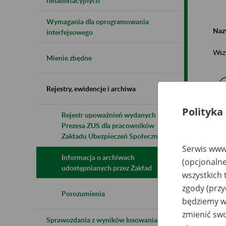
rehabilitacyjnych
Wymagania dla oprogramowania
Naz
interfejsowego
Wsz
Mienie zbędne
Rejestry, ewidencje i archiwa
Polityka
Rejestr upoważnień wydanych przez
Prezesa ZUS dla pracowników
N
z
Zakładu Ubezpieczeń Społecznych
z
Serwis www.
Informacja o archiwach
(opcjonalne
udostępnianych przez Zakład
wszystkich 
Ro
Wy
zgody (przy
Ma
Porozumienia
będziemy wy
(p
zmienić swo
Ro
Sprawozdania z wyników losowania do
Wy