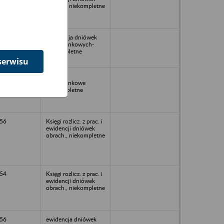
obrach., niekompletne
57
Ewidencja dniówek
obrachunkowych-
niekompletne
serwisu
1952
Dniówki
obrachunkowe
Niekompletne
56
Księgi rozlicz. z prac. i
ewidencji dniówek
obrach., niekompletne
54
Księgi rozlicz. z prac. i
ewidencji dniówek
obrach., niekompletne
56
ewidencja dniówek