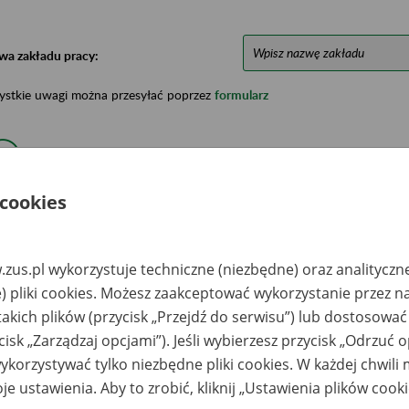
wa zakładu pracy:
ystkie uwagi można przesyłać poprzez
formularz
Ukryj wszystkie pozycje bazy
 cookies
azwa
Miejsce
Nr zespołu akt w
Daty k
likwidowanego
przechowywania
archiwum
dokume
akładu pracy
dokumentów
państwowym
przech
zus.pl wykorzystuje techniczne (niezbędne) oraz analityczn
archiw
państw
) pliki cookies. Możesz zaakceptować wykorzystanie przez n
takich plików (przycisk „Przejdź do serwisu”) lub dostosować
lnicza Spółdzielnia
Archiwum Państwowe
179-181
1950-19
twórcza im. 9
we Wrocławiu
cisk „Zarządzaj opcjami”). Jeśli wybierzesz przycisk „Odrzuć 
ja w Dobroszowie
Oddział w Legnicy
korzystywać tylko niezbędne pliki cookies. W każdej chwili
ow.złotoryjski)
je ustawienia. Aby to zrobić, kliknij „Ustawienia plików cook
lnicza Spółdzielnia
Archiwum Państwowe
865
1953-19
twórcza im. 26
we Wrocławiu