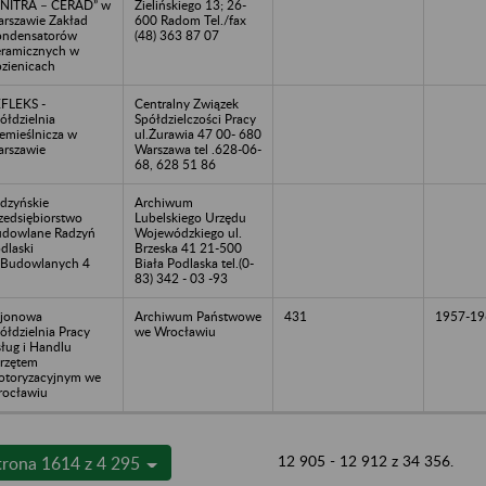
NITRA – CERAD” w
Zielińskiego 13; 26-
rszawie Zakład
600 Radom Tel./fax
ndensatorów
(48) 363 87 07
ramicznych w
zienicach
FLEKS -
Centralny Związek
ółdzielnia
Spółdzielczości Pracy
emieślnicza w
ul.Żurawia 47 00- 680
rszawie
Warszawa tel .628-06-
68, 628 51 86
dzyńskie
Archiwum
zedsiębiorstwo
Lubelskiego Urzędu
dowlane Radzyń
Wojewódzkiego ul.
dlaski
Brzeska 41 21-500
.Budowlanych 4
Biała Podlaska tel.(0-
83) 342 - 03 -93
jonowa
Archiwum Państwowe
431
1957-19
ółdzielnia Pracy
we Wrocławiu
ług i Handlu
rzętem
toryzacyjnym we
ocławiu
12 905 - 12 912 z 34 356.
trona 1614 z 4 295