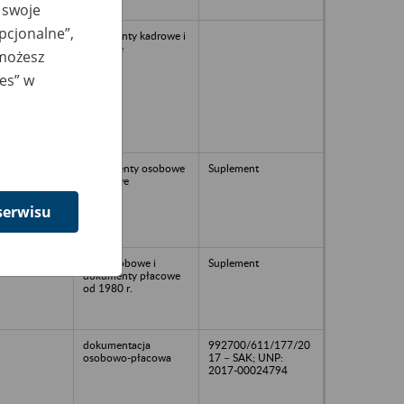
 swoje
opcjonalne”,
dokumenty kadrowe i
płacowe
 możesz
ies” w
Dokumenty osobowe
Suplement
i płacowe
serwisu
Akta osobowe i
Suplement
dokumenty płacowe
od 1980 r.
dokumentacja
992700/611/177/20
osobowo-płacowa
17 – SAK; UNP:
2017-00024794