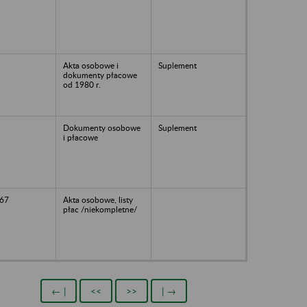
Akta osobowe i
Suplement
dokumenty płacowe
od 1980 r.
Dokumenty osobowe
Suplement
i płacowe
67
Akta osobowe, listy
płac /niekompletne/
← |
<<
>>
| →