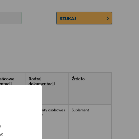
SZUKAJ
rańcowe
Rodzaj
Źródło
ntacji
dokumentacji
owywanej w
ach
owych
dokumenty osobowe i
Suplement
płacowe
e
as