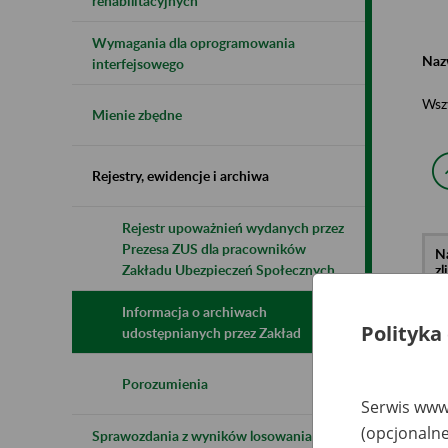
rehabilitacyjnych
Wymagania dla oprogramowania
Naz
interfejsowego
Wsz
Mienie zbędne
Rejestry, ewidencje i archiwa
Rejestr upoważnień wydanych przez
Prezesa ZUS dla pracowników
N
z
Zakładu Ubezpieczeń Społecznych
z
Informacja o archiwach
Polityka
udostępnianych przez Zakład
Re
To
Za
Porozumienia
z.
Serwis www.
ul
21
(opcjonalne
Sprawozdania z wyników losowania do