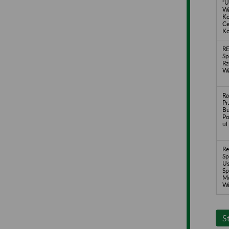
“U
Wa
Ko
Ce
Ko
RE
Sp
Rz
Wa
Ra
Pr
Bu
Po
ul
Re
Sp
Us
Sp
Mo
Wr
S