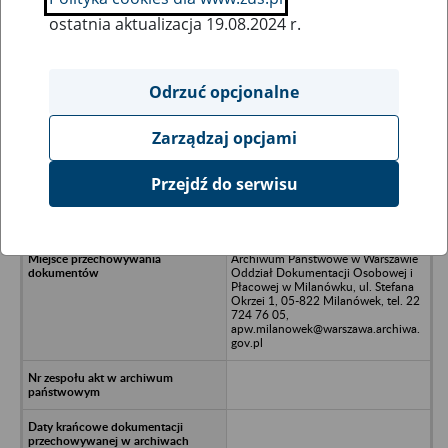
ostatnia aktualizacja 19.08.2024 r.
Wszystkie uwagi można przesyłać poprzez
formularz
Odrzuć opcjonalne
Zarządzaj opcjami
Ukryj wszystkie pozycje bazy
Przejdź do serwisu
ALTRANS PPHU 96-500 Sochaczew,
ul. 15-go sierpnia 106
Archiwum Państwowe w Warszawie
Oddział Dokumentacji Osobowej i
Płacowej w Milanówku, ul. Stefana
Okrzei 1, 05-822 Milanówek, tel. 22
724 76 05,
apw.milanowek@warszawa.archiwa.
gov.pl