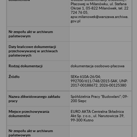
Płacowej w Milanówku, ul. Stefana
Okrzei 1, 05-822 Milanówek, tel. 22
724 76 05,
apw.milanowek@warszawa.archiwa.
gov.pl
dokumentacja osobowo-płacowa
SEKe 610A-26/04;
992700/611/748/2015-SAK, UNP:
2017-00188672, 2026-00125380
Spółdzielnia Pracy "Budowlani"; 09-
200 Siepc
EURO AKTA Centralna Składnica
Akt Sp. z o.o., ul. Narutowicza 39,
99-300 Kutno