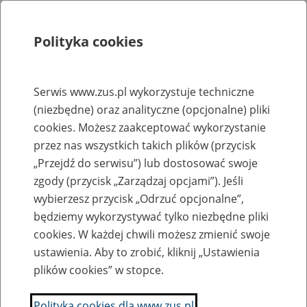
Polityka cookies
Szukaj
Menu
Serwis www.zus.pl wykorzystuje techniczne
(niezbędne) oraz analityczne (opcjonalne) pliki
Rejestry, ewidencje i archiwa
cookies. Możesz zaakceptować wykorzystanie
Baza zlikwidowanych lub
przez nas wszystkich takich plików (przycisk
„Przejdź do serwisu”) lub dostosować swoje
przekształconych zakładów pracy
zgody (przycisk „Zarządzaj opcjami”). Jeśli
wybierzesz przycisk „Odrzuć opcjonalne”,
Nazwa zakładu pracy:
będziemy wykorzystywać tylko niezbędne pliki
cookies. W każdej chwili możesz zmienić swoje
ustawienia. Aby to zrobić, kliknij „Ustawienia
plików cookies” w stopce.
SZUKAJ
Polityka cookies dla www.zus.pl