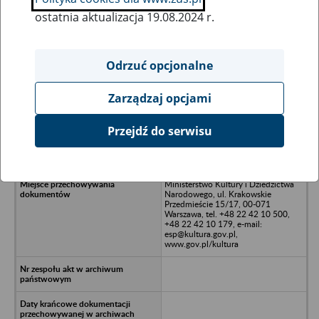
ostatnia aktualizacja 19.08.2024 r.
Wszystkie uwagi można przesyłać poprzez
formularz
Odrzuć opcjonalne
Zarządzaj opcjami
Ukryj wszystkie pozycje bazy
Przejdź do serwisu
Zjednoczenie Przemysłu
Poligraficznego
Ministerstwo Kultury i Dziedzictwa
Narodowego, ul. Krakowskie
Przedmieście 15/17, 00-071
Warszawa, tel. +48 22 42 10 500,
+48 22 42 10 179, e-mail:
esp@kultura.gov.pl,
www.gov.pl/kultura