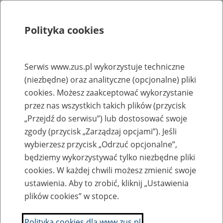
Polityka cookies
Szukaj
Menu
Serwis www.zus.pl wykorzystuje techniczne
(niezbędne) oraz analityczne (opcjonalne) pliki
Rejestry, ewidencje i archiwa
cookies. Możesz zaakceptować wykorzystanie
Baza zlikwidowanych lub
przez nas wszystkich takich plików (przycisk
„Przejdź do serwisu”) lub dostosować swoje
przekształconych zakładów pracy
zgody (przycisk „Zarządzaj opcjami”). Jeśli
wybierzesz przycisk „Odrzuć opcjonalne”,
Nazwa zakładu pracy:
będziemy wykorzystywać tylko niezbędne pliki
cookies. W każdej chwili możesz zmienić swoje
ustawienia. Aby to zrobić, kliknij „Ustawienia
plików cookies” w stopce.
SZUKAJ
Polityka cookies dla www.zus.pl