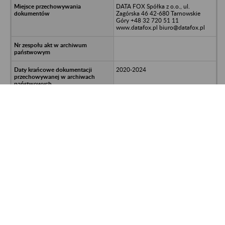
DATA FOX Spółka z o.o., ul.
Zagórska 46 42-680 Tarnowskie
Góry +48 32 720 51 11
www.datafox.pl biuro@datafox.pl
2020-2024
akta osobowe
992700.611.1214. 2025-DER; UNP:
2025-00639850
Termo-Watt spółka jawna Andrzej
Bulenda& s-ka - Racibórz, ul.
Huzarska 14
DATA FOX Spółka z o.o., ul.
Zagórska 46 42-680 Tarnowskie
Góry +48 32 720 51 11
www.datafox.pl biuro@datafox.pl