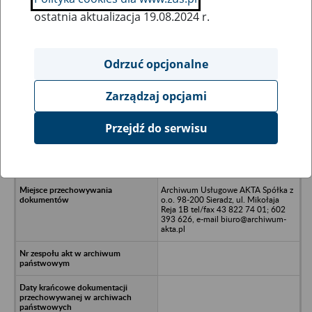
ostatnia aktualizacja 19.08.2024 r.
Wszystkie uwagi można przesyłać poprzez
formularz
Odrzuć opcjonalne
Zarządzaj opcjami
Ukryj wszystkie pozycje bazy
Przejdź do serwisu
Spółdzielnia Kółek Rolniczych w
Jarocinie z siedzibą w Prusach -
Witaszyce, Prusy 59
Archiwum Usługowe AKTA Spółka z
o.o. 98-200 Sieradz, ul. Mikołaja
Reja 1B tel/fax 43 822 74 01; 602
393 626, e-mail biuro@archiwum-
akta.pl