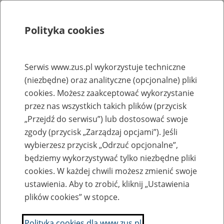
Polityka cookies
Szukaj
Menu
Serwis www.zus.pl wykorzystuje techniczne
(niezbędne) oraz analityczne (opcjonalne) pliki
Rejestry, ewidencje i archiwa
cookies. Możesz zaakceptować wykorzystanie
Baza zlikwidowanych lub
przez nas wszystkich takich plików (przycisk
„Przejdź do serwisu”) lub dostosować swoje
przekształconych zakładów pracy
zgody (przycisk „Zarządzaj opcjami”). Jeśli
wybierzesz przycisk „Odrzuć opcjonalne”,
Nazwa zakładu pracy:
będziemy wykorzystywać tylko niezbędne pliki
cookies. W każdej chwili możesz zmienić swoje
ustawienia. Aby to zrobić, kliknij „Ustawienia
plików cookies” w stopce.
SZUKAJ
Polityka cookies dla www.zus.pl