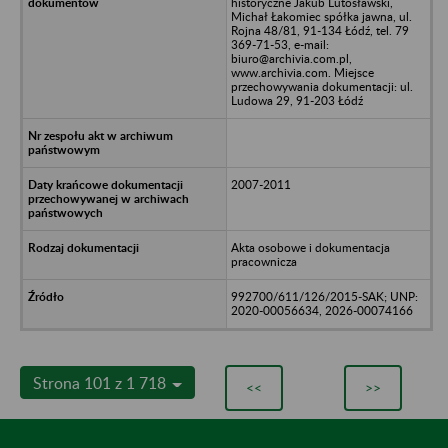
historyczne Jakub Lutosławski,
Michał Łakomiec spółka jawna, ul.
Rojna 48/81, 91-134 Łódź, tel. 79
369-71-53, e-mail:
biuro@archivia.com.pl,
www.archivia.com. Miejsce
przechowywania dokumentacji: ul.
Ludowa 29, 91-203 Łódź
2007-2011
Akta osobowe i dokumentacja
pracownicza
992700/611/126/2015-SAK; UNP:
2020-00056634, 2026-00074166
Strona 101 z 1 718
<<
>>