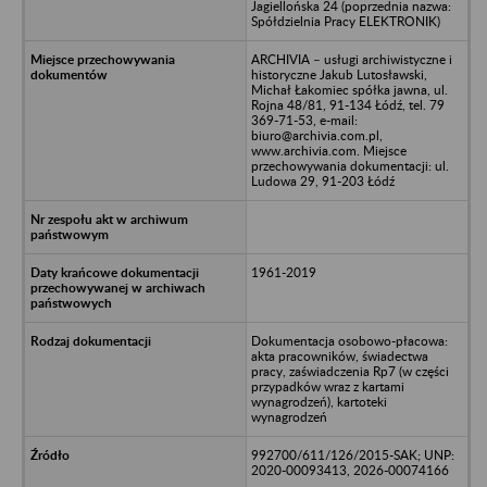
Jagiellońska 24 (poprzednia nazwa:
Spółdzielnia Pracy ELEKTRONIK)
ARCHIVIA – usługi archiwistyczne i
historyczne Jakub Lutosławski,
Michał Łakomiec spółka jawna, ul.
Rojna 48/81, 91-134 Łódź, tel. 79
369-71-53, e-mail:
biuro@archivia.com.pl,
www.archivia.com. Miejsce
przechowywania dokumentacji: ul.
Ludowa 29, 91-203 Łódź
1961-2019
Dokumentacja osobowo-płacowa:
akta pracowników, świadectwa
pracy, zaświadczenia Rp7 (w części
przypadków wraz z kartami
wynagrodzeń), kartoteki
wynagrodzeń
992700/611/126/2015-SAK; UNP:
2020-00093413, 2026-00074166