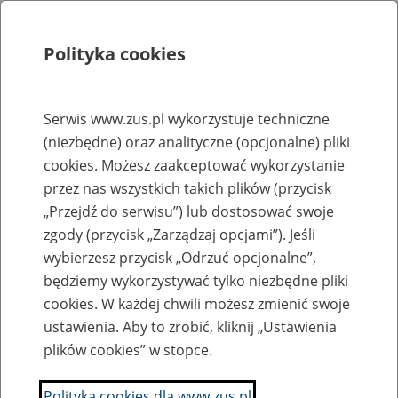
Polityka cookies
Szukaj
Menu
Serwis www.zus.pl wykorzystuje techniczne
(niezbędne) oraz analityczne (opcjonalne) pliki
Rejestry, ewidencje i archiwa
cookies. Możesz zaakceptować wykorzystanie
Baza zlikwidowanych lub
przez nas wszystkich takich plików (przycisk
„Przejdź do serwisu”) lub dostosować swoje
przekształconych zakładów pracy
zgody (przycisk „Zarządzaj opcjami”). Jeśli
wybierzesz przycisk „Odrzuć opcjonalne”,
Nazwa zakładu pracy:
będziemy wykorzystywać tylko niezbędne pliki
cookies. W każdej chwili możesz zmienić swoje
ustawienia. Aby to zrobić, kliknij „Ustawienia
plików cookies” w stopce.
SZUKAJ
Polityka cookies dla www.zus.pl