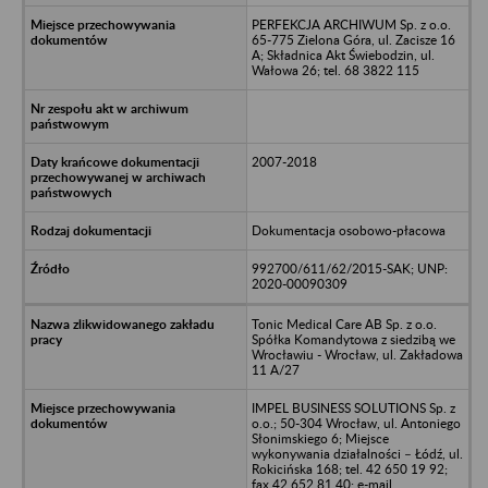
PERFEKCJA ARCHIWUM Sp. z o.o.
65-775 Zielona Góra, ul. Zacisze 16
A; Składnica Akt Świebodzin, ul.
Wałowa 26; tel. 68 3822 115
2007-2018
Dokumentacja osobowo-płacowa
992700/611/62/2015-SAK; UNP:
2020-00090309
Tonic Medical Care AB Sp. z o.o.
Spółka Komandytowa z siedzibą we
Wrocławiu - Wrocław, ul. Zakładowa
11 A/27
IMPEL BUSINESS SOLUTIONS Sp. z
o.o.; 50-304 Wrocław, ul. Antoniego
Słonimskiego 6; Miejsce
wykonywania działalności – Łódź, ul.
Rokicińska 168; tel. 42 650 19 92;
fax 42 652 81 40; e-mail