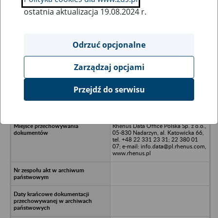
ostatnia aktualizacja 19.08.2024 r.
Wszystkie uwagi można przesyłać poprzez
formularz
Odrzuć opcjonalne
Zarządzaj opcjami
Ukryj wszystkie pozycje bazy
Przejdź do serwisu
Monitex Sp. z o.o. - Kraków, ul.
Rokitniańska 3
Rhenus Data Office Polska Sp. z o.o.,
05-830 Nadarzyn, al. Katowicka 66,
tel. +48 22 331 23 31; 22 380 01
07; e-mail: info.data@pl.rhenus.com,
www.rhenus.pl