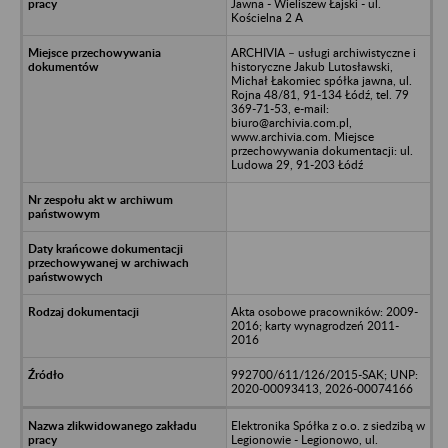
Jawna - Wieliszew Łajski - ul.
Kościelna 2 A
ARCHIVIA – usługi archiwistyczne i
historyczne Jakub Lutosławski,
Michał Łakomiec spółka jawna, ul.
Rojna 48/81, 91-134 Łódź, tel. 79
369-71-53, e-mail:
biuro@archivia.com.pl,
www.archivia.com. Miejsce
przechowywania dokumentacji: ul.
Ludowa 29, 91-203 Łódź
Akta osobowe pracowników: 2009-
2016; karty wynagrodzeń 2011-
2016
992700/611/126/2015-SAK; UNP:
2020-00093413, 2026-00074166
Elektronika Spółka z o.o. z siedzibą w
Legionowie - Legionowo, ul.