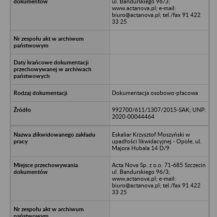
ul. Bandurskiego 96/3;
www.actanova.pl; e-mail:
biuro@actanova.pl; tel./fax 91 422
33 25
Dokumentacja osobowo-płacowa
992700/611/1307/2015-SAK; UNP:
2020-00044464
Eskaliar Krzysztof Moszyński w
upadłości likwidacyjnej - Opole, ul.
Majora Hubala 14 D/9
Acta Nova Sp. z o.o. 71-685 Szczecin
ul. Bandurskiego 96/3;
www.actanova.pl; e-mail:
biuro@actanova.pl; tel./fax 91 422
33 25