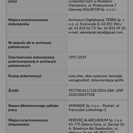
Gospodarczych w likwidacji -
Ostrzeszów, ul. Przemysłowa 7
(dawniej AQUATOR Sp. z o.o.)
Archiwum-Digitalizacja TERRA Sp. z
o.o. ul. Kościuszki 8, 62-051 Wiry;
tel. 61 810 66 73; fax. 61 810 59 20,
e-mail: sekretariat.terra@gmail.com
1997-2019
Listy płac, akta osobowe, kartoteki
wynagrodzeń, dokumentacja spółki
992700/611/136/2016-SAK; UNP:
2020-00037358
ANIMADE Sp. z o.o. - Poznań, ul.
Franciszka Lubeckiego 2
PERFEKCJA ARCHIWUM Sp. z o.o.
65-775 Zielona Góra, ul. Zacisze 16
A; Składnica Akt Świebodzin, ul.
Wałowa 26; tel. 68 3822 115