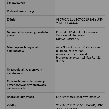
992700/611/1307/2015-SAK; UNP:
2020-00044464
Pro GROUP Monika Dobrowolsk -
Szczecin, ul. Bolesława
Krzywoustego 4/2
Acta Nova Sp. z o.o. 71-685 Szczecin
ul. Bandurskiego 96/3;
www.actanova.pl; e-mail:
biuro@actanova.pl; tel./fax 91 422
33 25
DOkumentacja osobowo-płacowa
992700/611/1307/2015-SAK; UNP:
2020-00044464