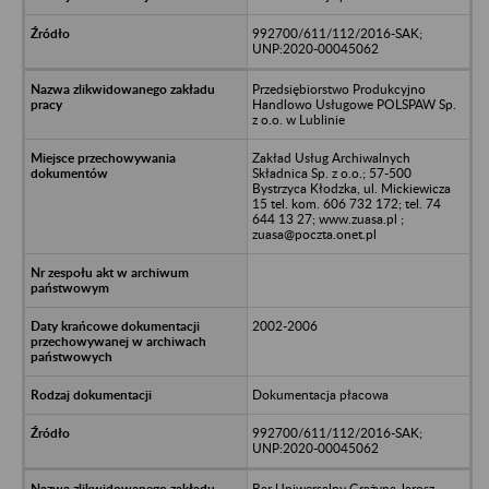
992700/611/112/2016-SAK;
UNP:2020-00045062
Przedsiębiorstwo Produkcyjno
Handlowo Usługowe POLSPAW Sp.
z o.o. w Lublinie
Zakład Usług Archiwalnych
Składnica Sp. z o.o.; 57-500
Bystrzyca Kłodzka, ul. Mickiewicza
15 tel. kom. 606 732 172; tel. 74
644 13 27; www.zuasa.pl ;
zuasa@poczta.onet.pl
2002-2006
Dokumentacja płacowa
992700/611/112/2016-SAK;
UNP:2020-00045062
Bar Uniwersalny Grażyna Jarosz -