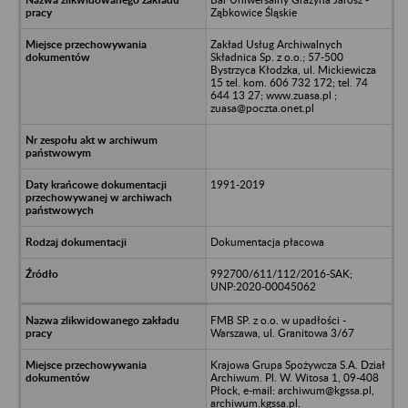
Ząbkowice Śląskie
Zakład Usług Archiwalnych
Składnica Sp. z o.o.; 57-500
Bystrzyca Kłodzka, ul. Mickiewicza
15 tel. kom. 606 732 172; tel. 74
644 13 27; www.zuasa.pl ;
zuasa@poczta.onet.pl
1991-2019
Dokumentacja płacowa
992700/611/112/2016-SAK;
UNP:2020-00045062
FMB SP. z o.o. w upadłości -
Warszawa, ul. Granitowa 3/67
Krajowa Grupa Spożywcza S.A. Dział
Archiwum. Pl. W. Witosa 1, 09-408
Płock, e-mail: archiwum@kgssa.pl,
archiwum.kgssa.pl.