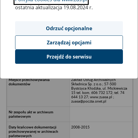
ostatnia aktualizacja 19.08.2024 r.
Wszystkie uwagi można przesyłać poprzez
formularz
Odrzuć opcjonalne
Zarządzaj opcjami
Ukryj wszystkie pozycje bazy
Przejdź do serwisu
Produkcja i SPrzedaż Dwutlenka
Węgla - Duszniki Zdrój
Zakład Usług Archiwalnych
Składnica Sp. z o.o.; 57-500
Bystrzyca Kłodzka, ul. Mickiewicza
15 tel. kom. 606 732 172; tel. 74
644 13 27; www.zuasa.pl ;
zuasa@poczta.onet.pl
2008-2015