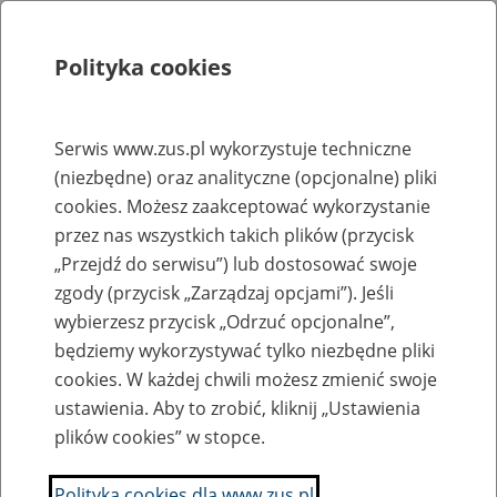
Polityka cookies
Szukaj
Menu
Serwis www.zus.pl wykorzystuje techniczne
(niezbędne) oraz analityczne (opcjonalne) pliki
Rejestry, ewidencje i archiwa
cookies. Możesz zaakceptować wykorzystanie
Baza zlikwidowanych lub
przez nas wszystkich takich plików (przycisk
„Przejdź do serwisu”) lub dostosować swoje
przekształconych zakładów pracy
zgody (przycisk „Zarządzaj opcjami”). Jeśli
wybierzesz przycisk „Odrzuć opcjonalne”,
Nazwa zakładu pracy:
będziemy wykorzystywać tylko niezbędne pliki
cookies. W każdej chwili możesz zmienić swoje
ustawienia. Aby to zrobić, kliknij „Ustawienia
plików cookies” w stopce.
SZUKAJ
Polityka cookies dla www.zus.pl