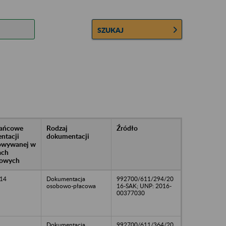
SZUKAJ
rańcowe
Rodzaj
Źródło
ntacji
dokumentacji
owywanej w
ach
owych
14
Dokumentacja
992700/611/294/20
osobowo-płacowa
16-SAK; UNP: 2016-
00377030
Dokumentacja
992700/611/364/20