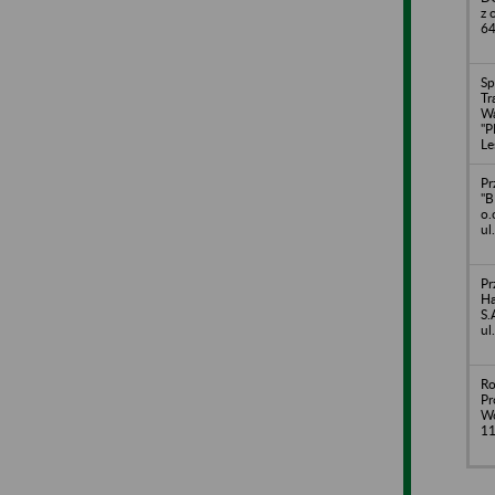
z 
64
Sp
Tr
Wa
"
Le
Pr
"B
o.
ul
Pr
Ha
S.
ul
Ro
Pr
Wo
11