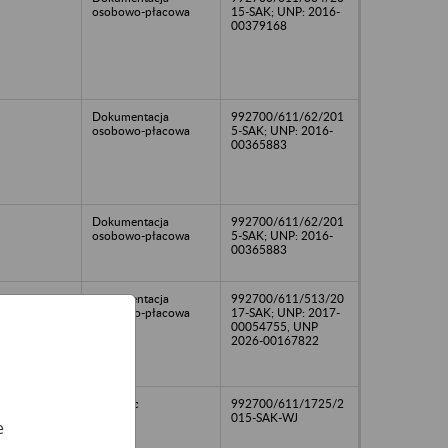
osobowo-płacowa
15-SAK; UNP: 2016-
00379168
Dokumentacja
992700/611/62/201
osobowo-płacowa
5-SAK; UNP: 2016-
00365883
Dokumentacja
992700/611/62/201
osobowo-płacowa
5-SAK; UNP: 2016-
00365883
2015
Dokumentacja
992700/611/513/20
osobowo-płacowa
17-SAK; UNP: 2017-
00054755, UNP
2026-00167822
09
listy płac
992700/611/1725/2
015-SAK-WJ
e