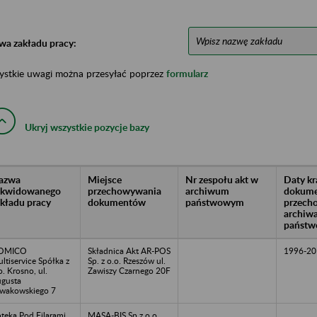
wa zakładu pracy:
ystkie uwagi można przesyłać poprzez
formularz
Ukryj wszystkie pozycje bazy
azwa
Miejsce
Nr zespołu akt w
Daty k
likwidowanego
przechowywania
archiwum
dokume
akładu pracy
dokumentów
państwowym
przech
archiw
państw
OMICO
Składnica Akt AR-POS
1996-20
ltiservice Spółka z
Sp. z o.o. Rzeszów ul.
o. Krosno, ul.
Zawiszy Czarnego 20F
gusta
wakowskiego 7
teka Pod Filarami
MASA-BIS Sp.z o.o. ,