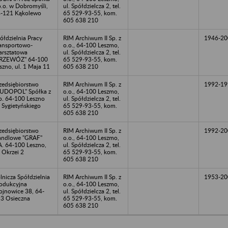
o.o. w Dobromyśli,
ul. Spółdzielcza 2, tel.
-121 Kąkolewo
65 529-93-55, kom.
605 638 210
ółdzielnia Pracy
RIM Archiwum II Sp. z
1946-20
ansportowo-
o.o., 64-100 Leszmo,
rsztatowa
ul. Spółdzielcza 2, tel.
PRZEWÓZ" 64-100
65 529-93-55, kom.
szno, ul. 1 Maja 11
605 638 210
zedsiębiorstwo
RIM Archiwum II Sp. z
1992-19
UDOPOL" Spółka z
o.o., 64-100 Leszmo,
o. 64-100 Leszno
ul. Spółdzielcza 2, tel.
. Sygietyńskiego
65 529-93-55, kom.
605 638 210
zedsiębiorstwo
RIM Archiwum II Sp. z
1992-20
ndlowe "GRAF"
o.o., 64-100 Leszmo,
A. 64-100 Leszno,
ul. Spółdzielcza 2, tel.
. Okrzei 2
65 529-93-55, kom.
605 638 210
lnicza Spółdzielnia
RIM Archiwum II Sp. z
1953-20
odukcyjna
o.o., 64-100 Leszmo,
jnowice 38, 64-
ul. Spółdzielcza 2, tel.
3 Osieczna
65 529-93-55, kom.
605 638 210