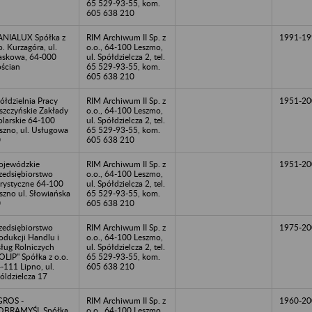
65 529-93-55, kom.
605 638 210
NIALUX Spółka z
RIM Archiwum II Sp. z
1991-19
o. Kurzagóra, ul.
o.o., 64-100 Leszmo,
askowa, 64-000
ul. Spółdzielcza 2, tel.
ścian
65 529-93-55, kom.
605 638 210
ółdzielnia Pracy
RIM Archiwum II Sp. z
1951-20
szczyńskie Zakłady
o.o., 64-100 Leszmo,
olarskie 64-100
ul. Spółdzielcza 2, tel.
szno, ul. Usługowa
65 529-93-55, kom.
0
605 638 210
jewódzkie
RIM Archiwum II Sp. z
1951-20
zedsiębiorstwo
o.o., 64-100 Leszmo,
rystyczne 64-100
ul. Spółdzielcza 2, tel.
szno ul. Słowiańska
65 529-93-55, kom.
0
605 638 210
zedsiębiorstwo
RIM Archiwum II Sp. z
1975-20
odukcji Handlu i
o.o., 64-100 Leszmo,
ług Rolniczych
ul. Spółdzielcza 2, tel.
OLIP" Spółka z o.o.
65 529-93-55, kom.
-111 Lipno, ul.
605 638 210
óldzielcza 17
GROS -
RIM Archiwum II Sp. z
1960-20
OBRAMYŚL Spółka
o.o., 64-100 Leszmo,