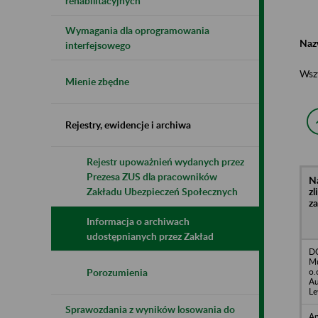
rehabilitacyjnych
Wymagania dla oprogramowania
Naz
interfejsowego
Wsz
Mienie zbędne
Rejestry, ewidencje i archiwa
Rejestr upoważnień wydanych przez
Prezesa ZUS dla pracowników
N
z
Zakładu Ubezpieczeń Społecznych
z
Informacja o archiwach
udostępnianych przez Zakład
D
Mu
o.
Porozumienia
Au
Le
Sprawozdania z wyników losowania do
Ap