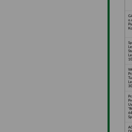
GA
o.
Pi
Ko
Sp
Le
St
Le
1
Wo
Pr
Tu
Le
3
Pr
Pr
Us
"R
64
Sp
A
D