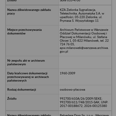
SEke 610-4/06
KZA Zielonka Sygnalizacja,
Teletechnika, Automatyka S.A. w
upadłości, 05-220 Zielonka, ul.
Prymasa S. Wyszyńskiego 11
Archiwum Państwowe w Warszawie
Oddział Dokumentacji Osobowej i
Płacowej w Milanówku, ul. Stefana
Okrzei 1, 05-822 Milanówek, tel. 22
724 76 05,
apw.milanowek@warszawa.archiwa.
gov.pl
1960-2009
osobowo-płacowa
992700/610A/26/2009/SEKE;
992700/611/748/2015-SAK, UNP:
2017-00188672, 2026-00125380
Belvedere Dom Sp. z o.o., Warszawa