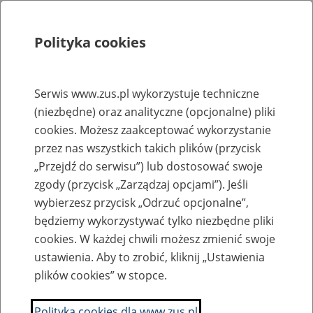
Polityka cookies
Szukaj
Menu
Serwis www.zus.pl wykorzystuje techniczne
(niezbędne) oraz analityczne (opcjonalne) pliki
Rejestry, ewidencje i archiwa
cookies. Możesz zaakceptować wykorzystanie
Baza zlikwidowanych lub
przez nas wszystkich takich plików (przycisk
„Przejdź do serwisu”) lub dostosować swoje
przekształconych zakładów pracy
zgody (przycisk „Zarządzaj opcjami”). Jeśli
wybierzesz przycisk „Odrzuć opcjonalne”,
Nazwa zakładu pracy:
będziemy wykorzystywać tylko niezbędne pliki
cookies. W każdej chwili możesz zmienić swoje
ustawienia. Aby to zrobić, kliknij „Ustawienia
plików cookies” w stopce.
SZUKAJ
Polityka cookies dla www.zus.pl