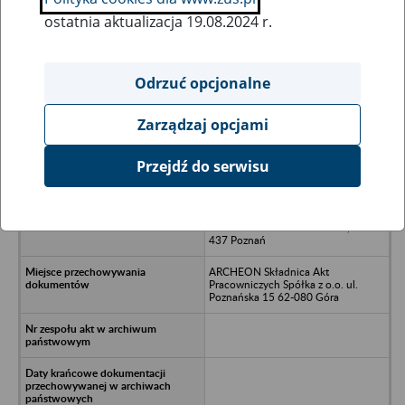
ostatnia aktualizacja 19.08.2024 r.
Wszystkie uwagi można przesyłać poprzez
formularz
Odrzuć opcjonalne
Zarządzaj opcjami
Ukryj wszystkie pozycje bazy
Przejdź do serwisu
AGREX s.c. Artykuły
Rolnospożywcze i Przemysłowe
Hurt-Detal M.Spychała i P.Dużewski
ul. 28 Czerwca 1956r. nr 346, 61-
437 Poznań
ARCHEON Składnica Akt
Pracowniczych Spółka z o.o. ul.
Poznańska 15 62-080 Góra