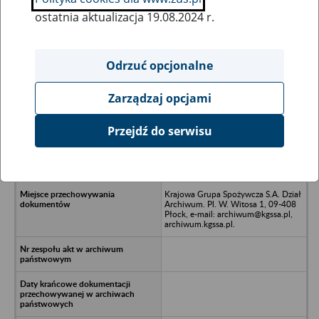
ostatnia aktualizacja 19.08.2024 r.
Wszystkie uwagi można przesyłać poprzez
formularz
Odrzuć opcjonalne
Zarządzaj opcjami
Ukryj wszystkie pozycje bazy
Przejdź do serwisu
Poznańsko-Pomorska Spółka
Cukrowa S.A. - Poznań, ul.
Mickiewicza 35
Krajowa Grupa Spożywcza S.A. Dział
Archiwum. Pl. W. Witosa 1, 09-408
Płock, e-mail: archiwum@kgssa.pl,
archiwum.kgssa.pl.