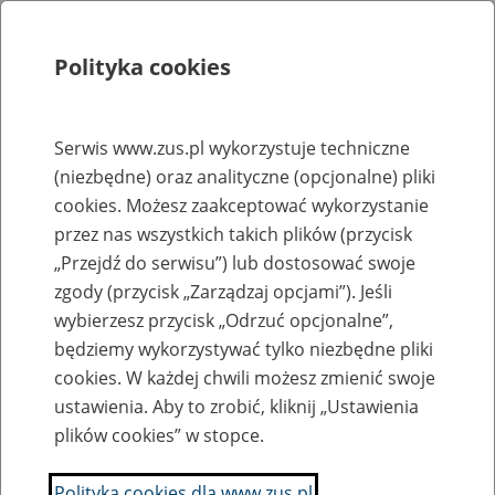
Polityka cookies
Szukaj
Menu
Serwis www.zus.pl wykorzystuje techniczne
(niezbędne) oraz analityczne (opcjonalne) pliki
Rejestry, ewidencje i archiwa
cookies. Możesz zaakceptować wykorzystanie
Baza zlikwidowanych lub
przez nas wszystkich takich plików (przycisk
„Przejdź do serwisu”) lub dostosować swoje
przekształconych zakładów pracy
zgody (przycisk „Zarządzaj opcjami”). Jeśli
wybierzesz przycisk „Odrzuć opcjonalne”,
Nazwa zakładu pracy:
będziemy wykorzystywać tylko niezbędne pliki
cookies. W każdej chwili możesz zmienić swoje
ustawienia. Aby to zrobić, kliknij „Ustawienia
plików cookies” w stopce.
SZUKAJ
Polityka cookies dla www.zus.pl