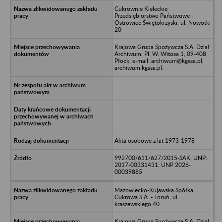
Cukrownie Kieleckie
Przedsiębiorstwo Państwowe -
Ostrowiec Świętokrzyski, ul. Nowotki
20
Krajowa Grupa Spożywcza S.A. Dział
Archiwum. Pl. W. Witosa 1, 09-408
Płock, e-mail: archiwum@kgssa.pl,
archiwum.kgssa.pl.
Akta osobowe z lat 1973-1978
992700/611/627/2015-SAK; UNP:
2017-00331431; UNP 2026-
00039885
Mazowiecko-Kujawska Spółka
Cukrowa S.A. - Toruń; ul.
kraszewskiego 40
Krajowa Grupa Spożywcza S.A. Dział