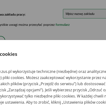
wa zakładu pracy:
ystkie uwagi można przesyłać poprzez
formularz
Ukryj wszystkie pozycje bazy
 cookies
azwa
Miejsce
Nr zespołu akt w
Daty k
likwidowanego
przechowywania
archiwum
dokume
akładu pracy
dokumentów
państwowym
przech
zus.pl wykorzystuje techniczne (niezbędne) oraz analityczn
archiw
państw
) pliki cookies. Możesz zaakceptować wykorzystanie przez n
takich plików (przycisk „Przejdź do serwisu”) lub dostosować
ółdzielnia Kółek
Archiwum Państwowe
lniczych w
w Warszawie -
cisk „Zarządzaj opcjami”). Jeśli wybierzesz przycisk „Odrzuć 
gowie, Rogów, ul.
Archiwum
orcowa 27 (w
Dokumentacji
korzystywać tylko niezbędne pliki cookies. W każdej chwili
akcie przejmowania
Osobowej i Płacowej
Euro Akta)
w Milanówku, ul.
je ustawienia. Aby to zrobić, kliknij „Ustawienia plików cook
Stefana Okrzei 1, 05-