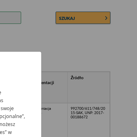
SZUKAJ
rańcowe
Rodzaj
Źródło
ntacji
dokumentacji
owywanej w
e
ach
owych
as
 swoje
dokumentacja
992700/611/748/20
kadrowa
15-SAK, UNP: 2017-
opcjonalne”,
00188672
 możesz
ies” w