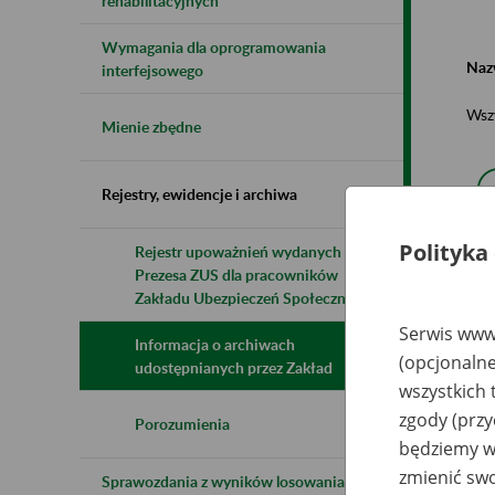
rehabilitacyjnych
Wymagania dla oprogramowania
Naz
interfejsowego
Wsz
Mienie zbędne
Rejestry, ewidencje i archiwa
Polityka
Rejestr upoważnień wydanych przez
Prezesa ZUS dla pracowników
N
z
Zakładu Ubezpieczeń Społecznych
z
Serwis www.
Informacja o archiwach
(opcjonalne
udostępnianych przez Zakład
wszystkich 
Sp
Ro
zgody (przy
Ro
Porozumienia
Dw
będziemy wy
tr
z 
zmienić swo
Sprawozdania z wyników losowania do