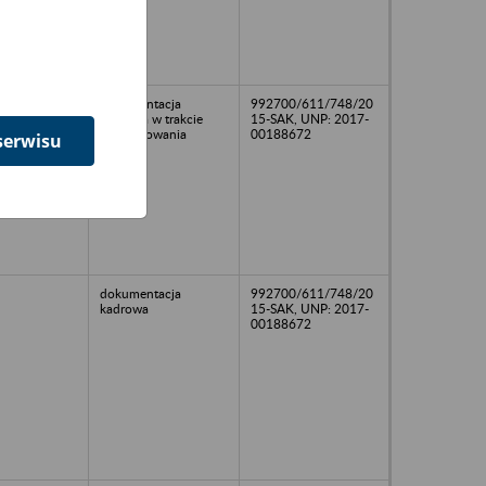
dokumentacja
992700/611/748/20
kadrowa w trakcie
15-SAK, UNP: 2017-
porządkowania
00188672
serwisu
dokumentacja
992700/611/748/20
kadrowa
15-SAK, UNP: 2017-
00188672