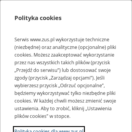
Polityka cookies
Szukaj
Menu
Serwis www.zus.pl wykorzystuje techniczne
(niezbędne) oraz analityczne (opcjonalne) pliki
Rejestry, ewidencje i archiwa
cookies. Możesz zaakceptować wykorzystanie
Baza zlikwidowanych lub
przez nas wszystkich takich plików (przycisk
„Przejdź do serwisu”) lub dostosować swoje
przekształconych zakładów pracy
zgody (przycisk „Zarządzaj opcjami”). Jeśli
wybierzesz przycisk „Odrzuć opcjonalne”,
Nazwa zakładu pracy:
będziemy wykorzystywać tylko niezbędne pliki
cookies. W każdej chwili możesz zmienić swoje
ustawienia. Aby to zrobić, kliknij „Ustawienia
plików cookies” w stopce.
SZUKAJ
Polityka cookies dla www.zus.pl