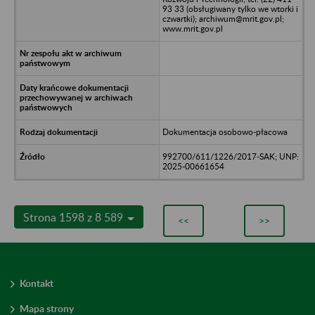
93 33 (obsługiwany tylko we wtorki i
czwartki); archiwum@mrit.gov.pl;
www.mrit.gov.pl
Dokumentacja osobowo-płacowa
992700/611/1226/2017-SAK; UNP:
2025-00661654
Strona 1598 z 8 589
<<
>>
Kontakt
Mapa strony