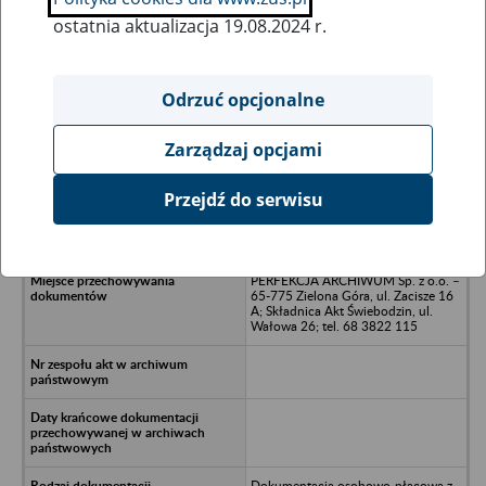
ostatnia aktualizacja 19.08.2024 r.
Wszystkie uwagi można przesyłać poprzez
formularz
Odrzuć opcjonalne
Zarządzaj opcjami
Ukryj wszystkie pozycje bazy
Przejdź do serwisu
PREFABRYKACJA Sp. z o.o. -
Gorzów Wielkopolski, ul. Mieszka I
PERFEKCJA ARCHIWUM Sp. z o.o. –
65-775 Zielona Góra, ul. Zacisze 16
A; Składnica Akt Świebodzin, ul.
Wałowa 26; tel. 68 3822 115
Dokumentacja osobowo-płacowa z