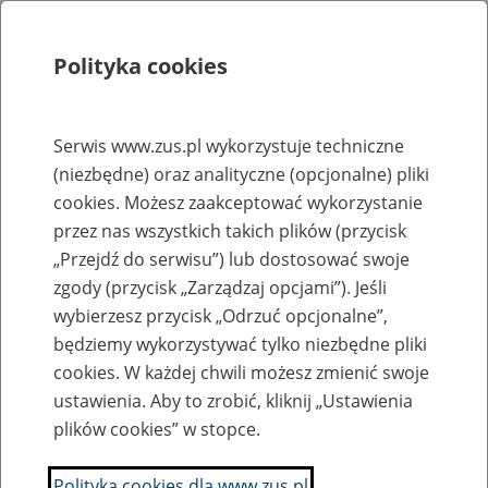
Polityka cookies
Szukaj
Menu
Serwis www.zus.pl wykorzystuje techniczne
(niezbędne) oraz analityczne (opcjonalne) pliki
Rejestry, ewidencje i archiwa
cookies. Możesz zaakceptować wykorzystanie
Baza zlikwidowanych lub
przez nas wszystkich takich plików (przycisk
„Przejdź do serwisu”) lub dostosować swoje
przekształconych zakładów pracy
zgody (przycisk „Zarządzaj opcjami”). Jeśli
wybierzesz przycisk „Odrzuć opcjonalne”,
Nazwa zakładu pracy:
będziemy wykorzystywać tylko niezbędne pliki
cookies. W każdej chwili możesz zmienić swoje
ustawienia. Aby to zrobić, kliknij „Ustawienia
plików cookies” w stopce.
SZUKAJ
Polityka cookies dla www.zus.pl