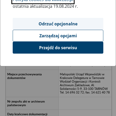
ostatnia aktualizacja 19.08.2024 r.
Wszystkie uwagi można przesyłać poprzez
formularz
Odrzuć opcjonalne
Zarządzaj opcjami
Ukryj wszystkie pozycje bazy
Przejdź do serwisu
Oddział Robót Mostowych i
Ogólnobudowlanych przy
Krakowskim Zarządzie Dróg –
Kraków, ul. Dekerta 17 (1979-84)
Małopolski Urząd Wojewódzki w
Krakowie Delegatura w Tarnowie
Wydział Organizacji i Kontroli
Archiwum Zakładowe, Al.
Solidarności 5-9, 33-100 TARNÓW
Tel. 14 696 32 72; fax. 14 621 40 78