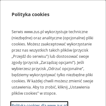
Polityka cookies
Szukaj
Menu
Serwis www.zus.pl wykorzystuje techniczne
(niezbędne) oraz analityczne (opcjonalne) pliki
Rejestry, ewidencje i archiwa
cookies. Możesz zaakceptować wykorzystanie
Baza zlikwidowanych lub
przez nas wszystkich takich plików (przycisk
„Przejdź do serwisu”) lub dostosować swoje
przekształconych zakładów pracy
zgody (przycisk „Zarządzaj opcjami”). Jeśli
wybierzesz przycisk „Odrzuć opcjonalne”,
Nazwa zakładu pracy:
będziemy wykorzystywać tylko niezbędne pliki
cookies. W każdej chwili możesz zmienić swoje
ustawienia. Aby to zrobić, kliknij „Ustawienia
plików cookies” w stopce.
SZUKAJ
Polityka cookies dla www.zus.pl