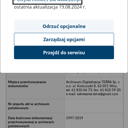
ostatnia aktualizacja 19.08.2024 r.
Wszystkie uwagi można przesyłać poprzez
formularz
Odrzuć opcjonalne
Zarządzaj opcjami
Ukryj wszystkie pozycje bazy
Przejdź do serwisu
Towarzystwo Inwestycji
Gospodarczych w likwidacji -
Ostrzeszów, ul. Przemysłowa 7
(dawniej AQUATOR Sp. z o.o.)
Archiwum-Digitalizacja TERRA Sp. z
o.o. ul. Kościuszki 8, 62-051 Wiry;
tel. 61 810 66 73; fax. 61 810 59 20,
e-mail: sekretariat.terra@gmail.com
1997-2019