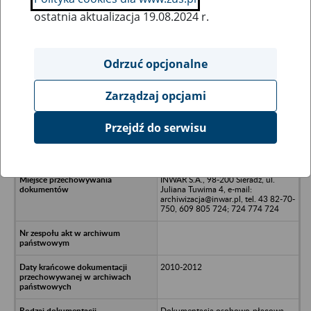
ostatnia aktualizacja 19.08.2024 r.
Wszystkie uwagi można przesyłać poprzez
formularz
Odrzuć opcjonalne
Zarządzaj opcjami
Ukryj wszystkie pozycje bazy
Przejdź do serwisu
ECCON Spółka Akcyjna -
Ostrzeszów, ul. Kosciuszki 31
INWAR S.A., 98-200 Sieradz, ul.
Juliana Tuwima 4, e-mail:
archiwizacja@inwar.pl, tel. 43 82-70-
750, 609 805 724; 724 774 724
2010-2012
Dokumentacja osobowo-płacowa