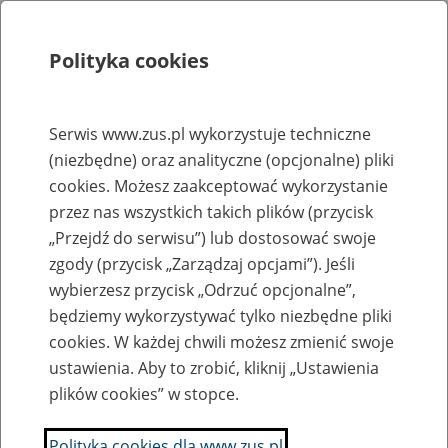
Polityka cookies
Szukaj
Menu
Serwis www.zus.pl wykorzystuje techniczne
(niezbędne) oraz analityczne (opcjonalne) pliki
Rejestry, ewidencje i archiwa
cookies. Możesz zaakceptować wykorzystanie
Baza zlikwidowanych lub
przez nas wszystkich takich plików (przycisk
„Przejdź do serwisu”) lub dostosować swoje
przekształconych zakładów pracy
zgody (przycisk „Zarządzaj opcjami”). Jeśli
wybierzesz przycisk „Odrzuć opcjonalne”,
Nazwa zakładu pracy:
będziemy wykorzystywać tylko niezbędne pliki
cookies. W każdej chwili możesz zmienić swoje
ustawienia. Aby to zrobić, kliknij „Ustawienia
plików cookies” w stopce.
SZUKAJ
Polityka cookies dla www.zus.pl