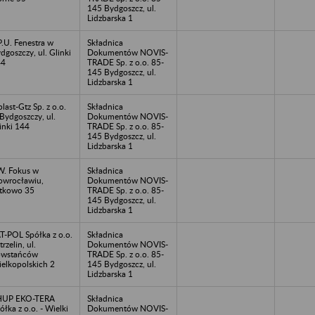
145 Bydgoszcz, ul.
Lidzbarska 1
P.U. Fenestra w
Składnica
dgoszczy, ul. Glinki
Dokumentów NOVIS-
44
TRADE Sp. z o.o. 85-
145 Bydgoszcz, ul.
Lidzbarska 1
plast-Gtz Sp. z o.o.
Składnica
Bydgoszczy, ul.
Dokumentów NOVIS-
inki 144
TRADE Sp. z o.o. 85-
145 Bydgoszcz, ul.
Lidzbarska 1
W. Fokus w
Składnica
owrocławiu,
Dokumentów NOVIS-
tkowo 35
TRADE Sp. z o.o. 85-
145 Bydgoszcz, ul.
Lidzbarska 1
T-POL Spółka z o.o.
Składnica
trzelin, ul.
Dokumentów NOVIS-
owstańców
TRADE Sp. z o.o. 85-
elkopolskich 2
145 Bydgoszcz, ul.
Lidzbarska 1
HUP EKO-TERA
Składnica
ółka z o.o. - Wielki
Dokumentów NOVIS-