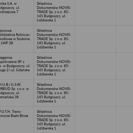
nika S.A. w
Składnica
dgoszczy, ul.
Dokumentów NOVIS-
drzejowa 7
TRADE Sp. z o.o. 85-
145 Bydgoszcz, ul.
Lidzbarska 1
jonowa
Składnica
ółdzielnia Rolniczo-
Dokumentów NOVIS-
ndlowa w Szubinie,
TRADE Sp. z o.o. 85-
. LWP 38
145 Bydgoszcz, ul.
Lidzbarska 1
ięgarnia
Składnica
półczesna SP. z
Dokumentów NOVIS-
o. w Bydgoszczy, ul.
TRADE Sp. z o.o. 85-
uga 2 i ul. Gdańska
145 Bydgoszcz, ul.
Lidzbarska 1
H.U.B.i G.S.W.
Składnica
RBUD Sp. z o.o. w
Dokumentów NOVIS-
dgoszczy, ul.
TRADE Sp. z o.o. 85-
tmańska 38
145 Bydgoszcz, ul.
Lidzbarska 1
P.U.T.H. Trans-
Składnica
morze Białe Błota
Dokumentów NOVIS-
TRADE Sp. z o.o. 85-
145 Bydgoszcz, ul.
Lidzbarska 1