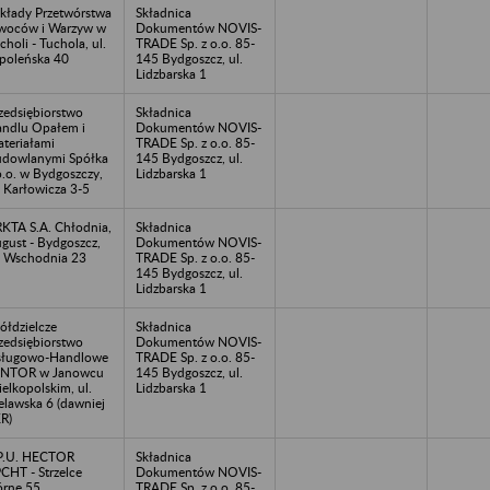
kłady Przetwórstwa
Składnica
oców i Warzyw w
Dokumentów NOVIS-
choli - Tuchola, ul.
TRADE Sp. z o.o. 85-
poleńska 40
145 Bydgoszcz, ul.
Lidzbarska 1
zedsiębiorstwo
Składnica
ndlu Opałem i
Dokumentów NOVIS-
teriałami
TRADE Sp. z o.o. 85-
dowlanymi Spółka
145 Bydgoszcz, ul.
o.o. w Bydgoszczy,
Lidzbarska 1
. Karłowicza 3-5
KTA S.A. Chłodnia,
Składnica
gust - Bydgoszcz,
Dokumentów NOVIS-
. Wschodnia 23
TRADE Sp. z o.o. 85-
145 Bydgoszcz, ul.
Lidzbarska 1
ółdzielcze
Składnica
zedsiębiorstwo
Dokumentów NOVIS-
sługowo-Handlowe
TRADE Sp. z o.o. 85-
ANTOR w Janowcu
145 Bydgoszcz, ul.
elkopolskim, ul.
Lidzbarska 1
elawska 6 (dawniej
R)
P.U. HECTOR
Składnica
CHT - Strzelce
Dokumentów NOVIS-
rne 55
TRADE Sp. z o.o. 85-