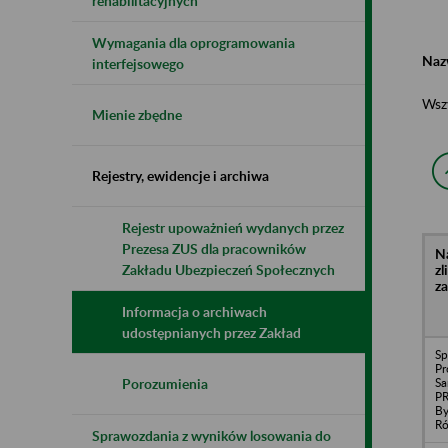
rehabilitacyjnych
Wymagania dla oprogramowania
Naz
interfejsowego
Wsz
Mienie zbędne
Rejestry, ewidencje i archiwa
Rejestr upoważnień wydanych przez
Prezesa ZUS dla pracowników
N
z
Zakładu Ubezpieczeń Społecznych
z
Informacja o archiwach
udostępnianych przez Zakład
Sp
Pr
S
Porozumienia
P
By
R
Sprawozdania z wyników losowania do