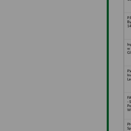
P.
By
1
In
w 
Gl
P.
In
La
FA
- S
P
Wi
P
Sp