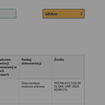
SZUKAJ
rańcowe
Rodzaj
Źródło
ntacji
dokumentacji
owywanej w
ach
owych
Dokumentacja
992700/611/510/20
osobowo-płacowa
21-SAK; UNP: 2025-
00389276