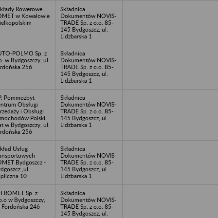
kłady Rowerowe
Składnica
OMET w Kowalowie
Dokumentów NOVIS-
elkopolskim
TRADE Sp. z o.o. 85-
145 Bydgoszcz, ul.
Lidzbarska 1
UTO-POLMO Sp. z
Składnica
o. w Bydgoszczy, ul.
Dokumentów NOVIS-
rdońska 256
TRADE Sp. z o.o. 85-
145 Bydgoszcz, ul.
Lidzbarska 1
P. Pommozbyt
Składnica
ntrum Obsługi
Dokumentów NOVIS-
rzedaży i Obsługi
TRADE Sp. z o.o. 85-
mochodów Polski
145 Bydgoszcz, ul.
at w Bydgoszczy, ul.
Lidzbarska 1
rdońska 256
kład Usług
Składnica
ansportowych
Dokumentów NOVIS-
MET Bydgoszcz -
TRADE Sp. z o.o. 85-
dgoszcz ,ul.
145 Bydgoszcz, ul.
pliczna 10
Lidzbarska 1
H.ROMET Sp. z
Składnica
o.o w Bydgoszczy,
Dokumentów NOVIS-
. Fordońska 246
TRADE Sp. z o.o. 85-
145 Bydgoszcz, ul.