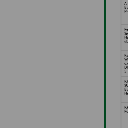
Ar
By
Mo
Re
Sp
Ha
ul
Ks
Ws
o.
Dł
5
P.
SU
By
He
P.
Po