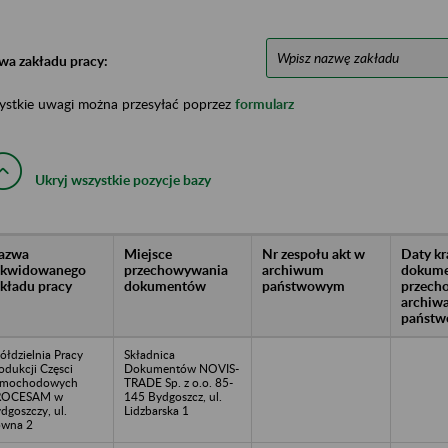
wa zakładu pracy:
ystkie uwagi można przesyłać poprzez
formularz
Ukryj wszystkie pozycje bazy
azwa
Miejsce
Nr zespołu akt w
Daty k
likwidowanego
przechowywania
archiwum
dokume
akładu pracy
dokumentów
państwowym
przech
archiw
państw
ółdzielnia Pracy
Składnica
odukcji Częsci
Dokumentów NOVIS-
amochodowych
TRADE Sp. z o.o. 85-
ROCESAM w
145 Bydgoszcz, ul.
dgoszczy, ul.
Lidzbarska 1
ówna 2