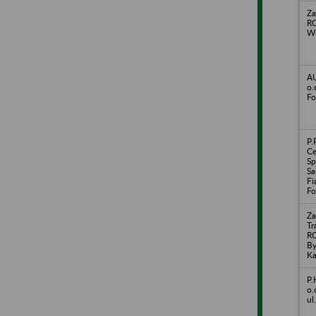
Za
R
Wi
A
o.
Fo
P.
Ce
Sp
Sa
Fi
Fo
Za
Tr
RO
By
Ka
P.
o.
ul