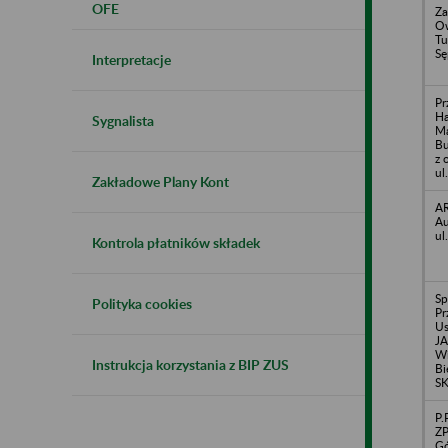
OFE
Za
Ow
Tu
Sę
Interpretacje
Pr
Ha
Sygnalista
Ma
Bu
z 
ul
Zakładowe Plany Kont
AR
Au
ul
Kontrola płatników składek
Sp
Polityka cookies
Pr
U
J
Wi
Instrukcja korzystania z BIP ZUS
Bi
SK
P.
ZP
Gó