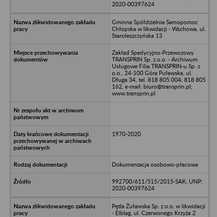
2020-00397624
Gminna Spółdzielnia Samopomoc
Chłopska w likwidacji - Wschowa, ul.
Staroleszczyńska 13
Zakład Spedycyjno-Przewozowy
TRANSPRIN Sp. z.o.o. - Archiwum
Usługowe Filia TRANSPRIN-u Sp. z
o.o., 24-100 Góra Puławska, ul.
Długa 34, tel. 818 805 004; 818 805
162, e-mail: biuro@transprin.pl;
www.transprin.pl
1970-2020
Dokumentacja osobowo-płacowa
992700/611/515/2015-SAK; UNP:
2020-00397624
Pętla Żuławska Sp. z o.o. w likwidacji
- Elblag, ul. Czerwonego Krzyża 2