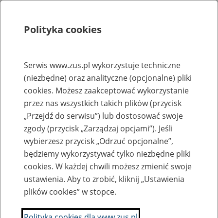
Polityka cookies
Szukaj
Menu
Serwis www.zus.pl wykorzystuje techniczne
(niezbędne) oraz analityczne (opcjonalne) pliki
Rejestry, ewidencje i archiwa
cookies. Możesz zaakceptować wykorzystanie
Baza zlikwidowanych lub
przez nas wszystkich takich plików (przycisk
„Przejdź do serwisu”) lub dostosować swoje
przekształconych zakładów pracy
zgody (przycisk „Zarządzaj opcjami”). Jeśli
wybierzesz przycisk „Odrzuć opcjonalne”,
Nazwa zakładu pracy:
będziemy wykorzystywać tylko niezbędne pliki
cookies. W każdej chwili możesz zmienić swoje
ustawienia. Aby to zrobić, kliknij „Ustawienia
plików cookies” w stopce.
SZUKAJ
Polityka cookies dla www.zus.pl