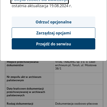
ostatnia aktualizacja 19.08.2024 r.
Wszystkie uwagi można przesyłać poprzez
formularz
Odrzuć opcjonalne
Zarządzaj opcjami
Ukryj wszystkie pozycje bazy
Przejdź do serwisu
Nauczycielska Spółdzielnia
Mieszkaniowa DWÓJKA - Koszalin
VITAL TRADING Sp. z o. o. Dast-
archiwum.pl, Toruń, ul. Mostowa
38/1
Dokumentacja osobowo-płacowa