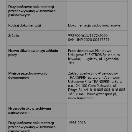
Dokumentacja osobowo-płacowa
992700/611/1372/2020-
SAK;UNP:2020-00417571
Przedsiębiorstwo Handlowo-
Usługowe ELEKTROS Sp. z o.o. w
likwidacji - Lędziny, ul. Lędzińska
281
Zakład Spedycyjno-Przewozowy
TRANSPRIN Sp. z.o.o. - Archiwum
Usługowe Filia TRANSPRIN-u Sp. z
o.o., 24-100 Góra Puławska, ul.
Długa 34, tel. 818 805 004; 818 805
162, e-mail: biuro@transprin.pl;
www.transprin.pl
1995-2018