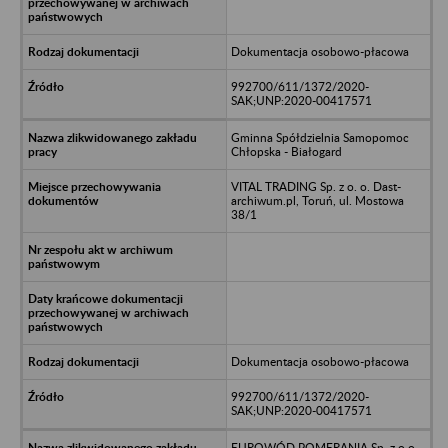
Dokumentacja osobowo-płacowa
992700/611/1372/2020-
SAK;UNP:2020-00417571
Gminna Spółdzielnia Samopomoc
Chłopska - Białogard
VITAL TRADING Sp. z o. o. Dast-
archiwum.pl, Toruń, ul. Mostowa
38/1
Dokumentacja osobowo-płacowa
992700/611/1372/2020-
SAK;UNP:2020-00417571
EUROWÓD POMERANIA Sp. z o.o. -