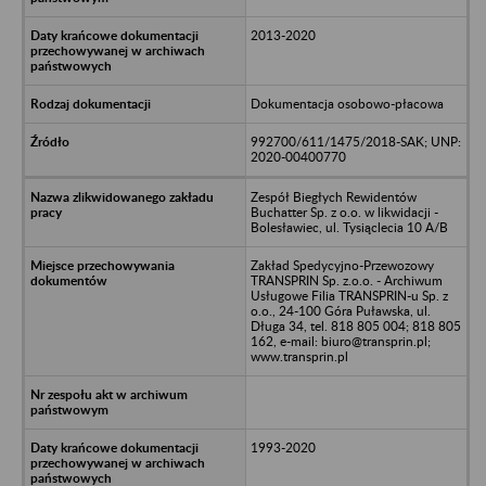
2013-2020
Dokumentacja osobowo-płacowa
992700/611/1475/2018-SAK; UNP:
2020-00400770
Zespół Biegłych Rewidentów
Buchatter Sp. z o.o. w likwidacji -
Bolesławiec, ul. Tysiąclecia 10 A/B
Zakład Spedycyjno-Przewozowy
TRANSPRIN Sp. z.o.o. - Archiwum
Usługowe Filia TRANSPRIN-u Sp. z
o.o., 24-100 Góra Puławska, ul.
Długa 34, tel. 818 805 004; 818 805
162, e-mail: biuro@transprin.pl;
www.transprin.pl
1993-2020