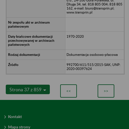
o.o., 24-100 Góra Puławska, ul.
Długa 34, tel. 818 805 004; 818 805
162, e-mail: biuro@transprin.pl;
www.transprin.pl
1970-2020
Dokumentacja osobowo-płacowa
992700/611/515/2015-SAK; UNP:
2020-00397624
Strona 37 z 859
<<
>>
Kontakt
Mapa strony