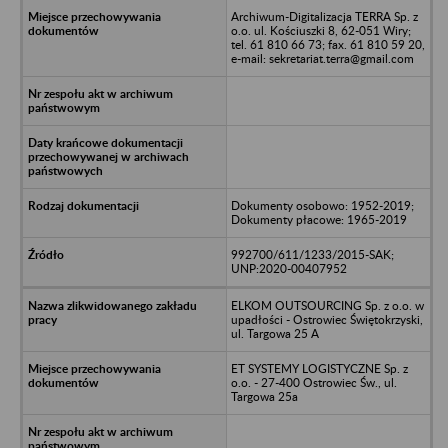
Archiwum-Digitalizacja TERRA Sp. z
o.o. ul. Kościuszki 8, 62-051 Wiry;
tel. 61 810 66 73; fax. 61 810 59 20,
e-mail: sekretariat.terra@gmail.com
Dokumenty osobowo: 1952-2019;
Dokumenty płacowe: 1965-2019
992700/611/1233/2015-SAK;
UNP:2020-00407952
ELKOM OUTSOURCING Sp. z o.o. w
upadłości - Ostrowiec Świętokrzyski,
ul. Targowa 25 A
ET SYSTEMY LOGISTYCZNE Sp. z
o.o. - 27-400 Ostrowiec Św., ul.
Targowa 25a