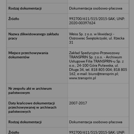
Dokumentacja osobowo-płacowa
992700/611/515/2015-SAK; UNP:
2020-00397624
Weiss Sp. z o.o. w likwidacji -
Ostrowiec Świętokrzyski, ul. Iłżecka
31
Zakład Spedycyjno-Przewozowy
TRANSPRIN Sp. z.o.o. - Archiwum
Usługowe Filia TRANSPRIN-u Sp. z
o.o., 24-100 Góra Puławska, ul.
Długa 34, tel. 818 805 004; 818 805
162, e-mail: biuro@transprin.pl;
www.transprin.pl
2007-2017
Dokumentacja osobowo-płacowa
992700/611/515/2015-SAK; UNP: