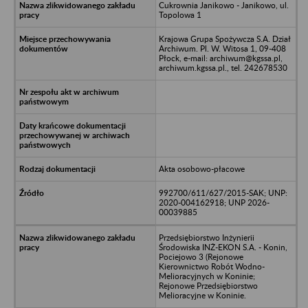
Cukrownia Janikowo - Janikowo, ul.
Topolowa 1
Krajowa Grupa Spożywcza S.A. Dział
Archiwum. Pl. W. Witosa 1, 09-408
Płock, e-mail: archiwum@kgssa.pl,
archiwum.kgssa.pl., tel. 242678530
Akta osobowo-płacowe
992700/611/627/2015-SAK; UNP:
2020-004162918; UNP 2026-
00039885
Przedsiębiorstwo Inżynierii
Środowiska INŻ-EKON S.A. - Konin,
Pociejowo 3 (Rejonowe
Kierownictwo Robót Wodno-
Melioracyjnych w Koninie;
Rejonowe Przedsiębiorstwo
Melioracyjne w Koninie.