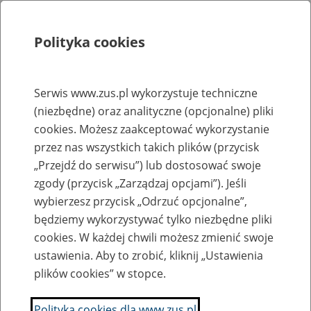
Polityka cookies
Szukaj
Menu
Serwis www.zus.pl wykorzystuje techniczne
(niezbędne) oraz analityczne (opcjonalne) pliki
Rejestry, ewidencje i archiwa
cookies. Możesz zaakceptować wykorzystanie
Baza zlikwidowanych lub
przez nas wszystkich takich plików (przycisk
„Przejdź do serwisu”) lub dostosować swoje
przekształconych zakładów pracy
zgody (przycisk „Zarządzaj opcjami”). Jeśli
wybierzesz przycisk „Odrzuć opcjonalne”,
Nazwa zakładu pracy:
będziemy wykorzystywać tylko niezbędne pliki
cookies. W każdej chwili możesz zmienić swoje
ustawienia. Aby to zrobić, kliknij „Ustawienia
plików cookies” w stopce.
SZUKAJ
Polityka cookies dla www.zus.pl