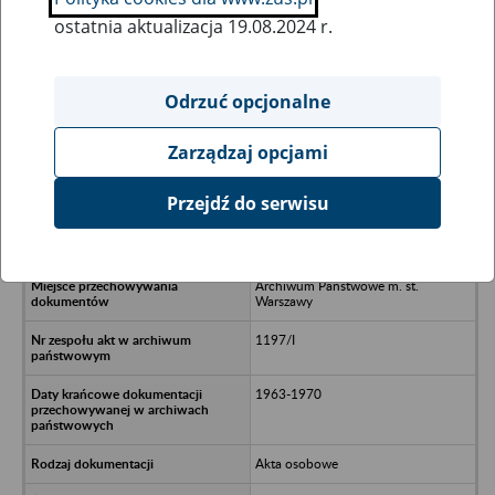
ostatnia aktualizacja 19.08.2024 r.
Wszystkie uwagi można przesyłać poprzez
formularz
Odrzuć opcjonalne
Zarządzaj opcjami
Ukryj wszystkie pozycje bazy
Przejdź do serwisu
Spółdzielnia Usługowo-Wytwórcza
Kółek Rolniczych w Warszawie
Archiwum Państwowe m. st.
Warszawy
1197/I
1963-1970
Akta osobowe