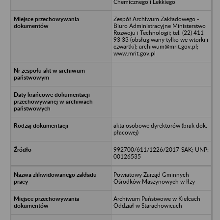
Chemicznego i Lekkiego
Zespół Archiwum Zakładowego -
Biuro Administracyjne Ministerstwo
Rozwoju i Technologii; tel. (22) 411
93 33 (obsługiwany tylko we wtorki i
czwartki); archiwum@mrit.gov.pl;
www.mrit.gov.pl
akta osobowe dyrektorów (brak dok.
płacowej)
992700/611/1226/2017-SAK; UNP:
00126535
Powiatowy Zarząd Gminnych
Ośrodków Maszynowych w Iłży
Archiwum Państwowe w Kielcach
Oddział w Starachowicach