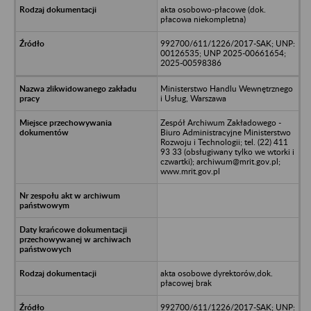
akta osobowo-płacowe (dok.
płacowa niekompletna)
992700/611/1226/2017-SAK; UNP:
00126535; UNP 2025-00661654;
2025-00598386
Ministerstwo Handlu Wewnętrznego
i Usług, Warszawa
Zespół Archiwum Zakładowego -
Biuro Administracyjne Ministerstwo
Rozwoju i Technologii; tel. (22) 411
93 33 (obsługiwany tylko we wtorki i
czwartki); archiwum@mrit.gov.pl;
www.mrit.gov.pl
akta osobowe dyrektorów,dok.
płacowej brak
992700/611/1226/2017-SAK; UNP: