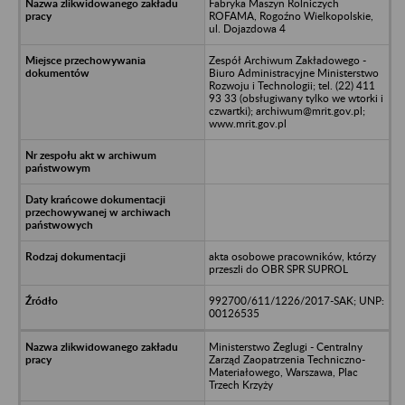
Fabryka Maszyn Rolniczych
ROFAMA, Rogoźno Wielkopolskie,
ul. Dojazdowa 4
Zespół Archiwum Zakładowego -
Biuro Administracyjne Ministerstwo
Rozwoju i Technologii; tel. (22) 411
93 33 (obsługiwany tylko we wtorki i
czwartki); archiwum@mrit.gov.pl;
www.mrit.gov.pl
akta osobowe pracowników, którzy
przeszli do OBR SPR SUPROL
992700/611/1226/2017-SAK; UNP:
00126535
Ministerstwo Żeglugi - Centralny
Zarząd Zaopatrzenia Techniczno-
Materiałowego, Warszawa, Plac
Trzech Krzyży