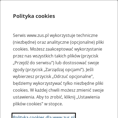
Polityka cookies
Szukaj
Menu
Serwis www.zus.pl wykorzystuje techniczne
(niezbędne) oraz analityczne (opcjonalne) pliki
Rejestry, ewidencje i archiwa
cookies. Możesz zaakceptować wykorzystanie
Baza zlikwidowanych lub
przez nas wszystkich takich plików (przycisk
„Przejdź do serwisu”) lub dostosować swoje
przekształconych zakładów pracy
zgody (przycisk „Zarządzaj opcjami”). Jeśli
wybierzesz przycisk „Odrzuć opcjonalne”,
Nazwa zakładu pracy:
będziemy wykorzystywać tylko niezbędne pliki
cookies. W każdej chwili możesz zmienić swoje
ustawienia. Aby to zrobić, kliknij „Ustawienia
plików cookies” w stopce.
SZUKAJ
Polityka cookies dla www.zus.pl