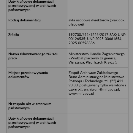
akta osobowe dyrektorów (brak dok.
płacowej)
992700/611/1226/2017-SAK; UNP:
00126535; UNP 2025-00661654;
2025-00598386
Ministerstwo Handlu Zagranicznego
- Wydział placówek za granicą ,
Warszawa, Plac Trzech Krzyży 5
Zespół Archiwum Zakładowego -
Biuro Administracyjne Ministerstwo
Rozwoju i Technologii; tel. (22) 411
93 33 (obsługiwany tylko we wtorki i
czwartki); archiwum@mrit.gov.pl;
www.mrit.gov.pl