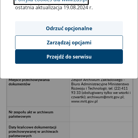
ostatnia aktualizacja 19.08.2024 r.
Wszystkie uwagi można przesyłać poprzez
formularz
Odrzuć opcjonalne
Zarządzaj opcjami
Ukryj wszystkie pozycje bazy
Przejdź do serwisu
Fabryka Półprzewodników "TEWA",
Warszawa, ul. Wołoska 5
Zespół Archiwum Zakładowego -
Biuro Administracyjne Ministerstwo
Rozwoju i Technologii; tel. (22) 411
93 33 (obsługiwany tylko we wtorki i
czwartki); archiwum@mrit.gov.pl;
www.mrit.gov.pl