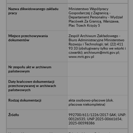
Ministerstwo Współpracy
Gospodarczej z Zagranicą -
Departament Personalny - Wydział
Placówek Za Granicą, Warszawa,
Plac Trzech Krzyży 5
Zespół Archiwum Zakładowego -
Biuro Administracyjne Ministerstwo
Rozwoju i Technologii; tel. (22) 411
93 33 (obsługiwany tylko we wtorki i
czwartki); archiwum@mrit.gov.pl;
www.mrit.gov.pl
akta osobowo-płacowe (dok.
płacowa niekompletna)
992700/611/1226/2017-SAK; UNP:
00126535; UNP 2025-00661654;
2025-00598386