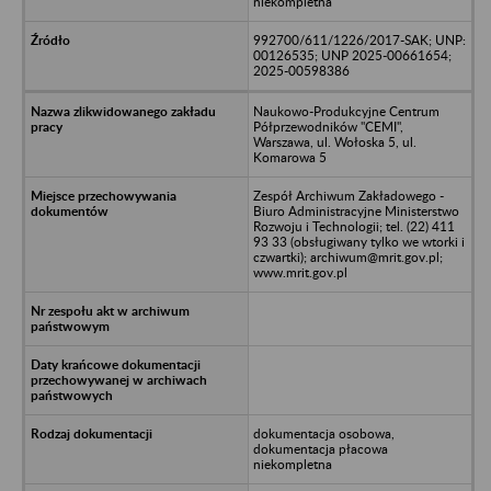
niekompletna
992700/611/1226/2017-SAK; UNP:
00126535; UNP 2025-00661654;
2025-00598386
Naukowo-Produkcyjne Centrum
Półprzewodników "CEMI",
Warszawa, ul. Wołoska 5, ul.
Komarowa 5
Zespół Archiwum Zakładowego -
Biuro Administracyjne Ministerstwo
Rozwoju i Technologii; tel. (22) 411
93 33 (obsługiwany tylko we wtorki i
czwartki); archiwum@mrit.gov.pl;
www.mrit.gov.pl
dokumentacja osobowa,
dokumentacja płacowa
niekompletna