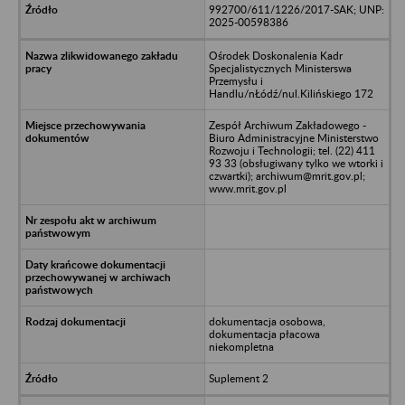
992700/611/1226/2017-SAK; UNP:
2025-00598386
Ośrodek Doskonalenia Kadr
Specjalistycznych Ministerswa
Przemysłu i
Handlu/nŁódź/nul.Kilińskiego 172
Zespół Archiwum Zakładowego -
Biuro Administracyjne Ministerstwo
Rozwoju i Technologii; tel. (22) 411
93 33 (obsługiwany tylko we wtorki i
czwartki); archiwum@mrit.gov.pl;
www.mrit.gov.pl
dokumentacja osobowa,
dokumentacja płacowa
niekompletna
Suplement 2