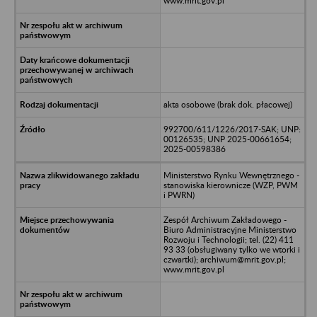
www.mrit.gov.pl
akta osobowe (brak dok. płacowej)
992700/611/1226/2017-SAK; UNP:
00126535; UNP 2025-00661654;
2025-00598386
Ministerstwo Rynku Wewnętrznego -
stanowiska kierownicze (WZP, PWM
i PWRN)
Zespół Archiwum Zakładowego -
Biuro Administracyjne Ministerstwo
Rozwoju i Technologii; tel. (22) 411
93 33 (obsługiwany tylko we wtorki i
czwartki); archiwum@mrit.gov.pl;
www.mrit.gov.pl