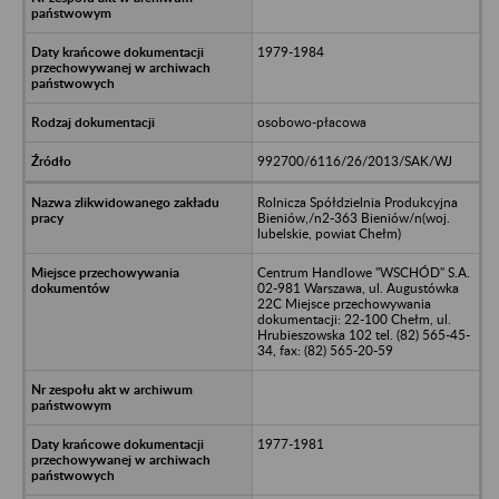
1979-1984
osobowo-płacowa
992700/6116/26/2013/SAK/WJ
Rolnicza Spółdzielnia Produkcyjna
Bieniów,/n2-363 Bieniów/n(woj.
lubelskie, powiat Chełm)
Centrum Handlowe "WSCHÓD" S.A.
02-981 Warszawa, ul. Augustówka
22C Miejsce przechowywania
dokumentacji: 22-100 Chełm, ul.
Hrubieszowska 102 tel. (82) 565-45-
34, fax: (82) 565-20-59
1977-1981