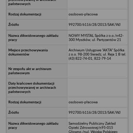
osobowo-płacowa
992700/6116/28/2013/SAK/WJ
NOWY MYSTAL Spółka z o.o./n42-
300 Myszków, ul. Partyzantów 21
Archiwum Usługowe "AKTA" Spółka
z o.o. 98-200 Sieradz, ul. Reja 1 B tel.
(43) 822-74-01, 822-79-14
osobowo-płacowa
992700/6116/28/2013/SAK/WJ
Samodzielny Publiczny Zakład
Opieki Zdrowotnej/n95-015
Głowno,/nul. Wojska Polskiego