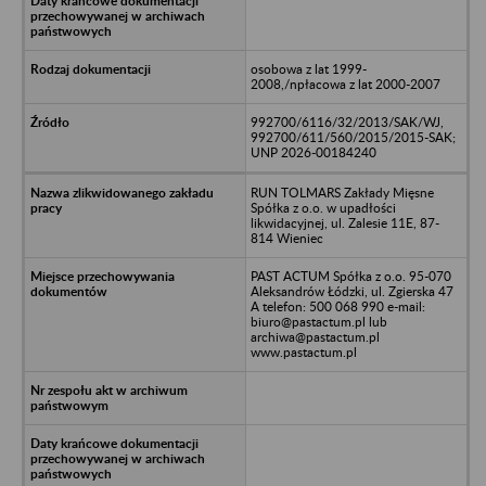
osobowa z lat 1999-
2008,/npłacowa z lat 2000-2007
992700/6116/32/2013/SAK/WJ,
992700/611/560/2015/2015-SAK;
UNP 2026-00184240
RUN TOLMARS Zakłady Mięsne
Spółka z o.o. w upadłości
likwidacyjnej, ul. Zalesie 11E, 87-
814 Wieniec
PAST ACTUM Spółka z o.o. 95-070
Aleksandrów Łódzki, ul. Zgierska 47
A telefon: 500 068 990 e-mail:
biuro@pastactum.pl lub
archiwa@pastactum.pl
www.pastactum.pl