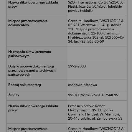
SZOT International Co Ltd/n21-050
Piaski, Józefów 50/n(woj. lubelskie,
powiat Świdnik)
Centrum Handlowe "WSCHÓD" S.A.
02-981 Warszawa, ul. Augustówka
22C Miejsce przechowywania
dokumentacji: 22-100 Chełm, ul.
Hrubieszowska 102 tel. (82) 565-45-
34, fax: (82) 565-20-59
1992-2000
osobowo-płacowa
992700/6116/26/2013/SAK/WJ
Przedsiębiorstwo Robót
Elektrycznych INSTEL Spółka
Cywilna R. Hendzel, W. Miernicki;
20-445 Lublin, ul. Zemborzycka 53
Centrum Handlowe "WSCHÓD" S.A.