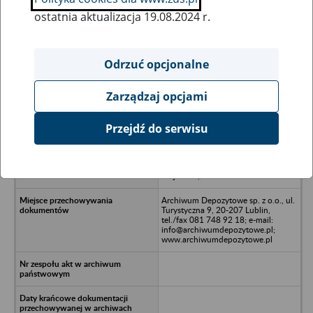
ostatnia aktualizacja 19.08.2024 r.
Wszystkie uwagi można przesyłać poprzez
formularz
Odrzuć opcjonalne
Zarządzaj opcjami
Ukryj wszystkie pozycje bazy
Przejdź do serwisu
Przedsiębiorstwo Robót
Inżynieryjnych "ENERGOPOL-
LUBLIN" S.A. ul.Męczenników
Majdanka,/nLublin
Archiwum Depozytowe sp. z o.o., ul.
Turystyczna 9, 20-207 Lublin,
tel./fax 081 748 92 18; e-mail:
info@archiwumdepozytowe.pl;
www.archiwumdepozytowe.pl