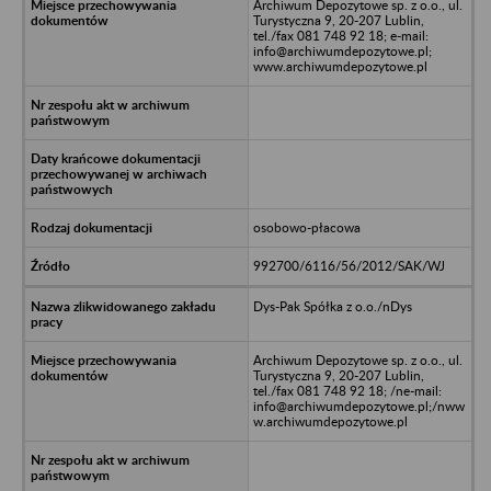
Archiwum Depozytowe sp. z o.o., ul.
Turystyczna 9, 20-207 Lublin,
tel./fax 081 748 92 18; e-mail:
info@archiwumdepozytowe.pl;
www.archiwumdepozytowe.pl
osobowo-płacowa
992700/6116/56/2012/SAK/WJ
Dys-Pak Spółka z o.o./nDys
Archiwum Depozytowe sp. z o.o., ul.
Turystyczna 9, 20-207 Lublin,
tel./fax 081 748 92 18; /ne-mail:
info@archiwumdepozytowe.pl;/nww
w.archiwumdepozytowe.pl