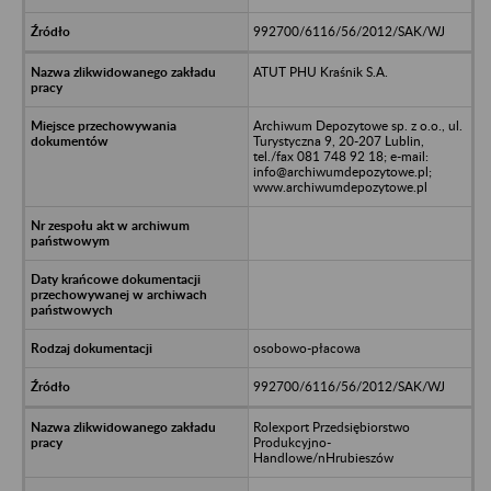
992700/6116/56/2012/SAK/WJ
ATUT PHU Kraśnik S.A.
Archiwum Depozytowe sp. z o.o., ul.
Turystyczna 9, 20-207 Lublin,
tel./fax 081 748 92 18; e-mail:
info@archiwumdepozytowe.pl;
www.archiwumdepozytowe.pl
osobowo-płacowa
992700/6116/56/2012/SAK/WJ
Rolexport Przedsiębiorstwo
Produkcyjno-
Handlowe/nHrubieszów