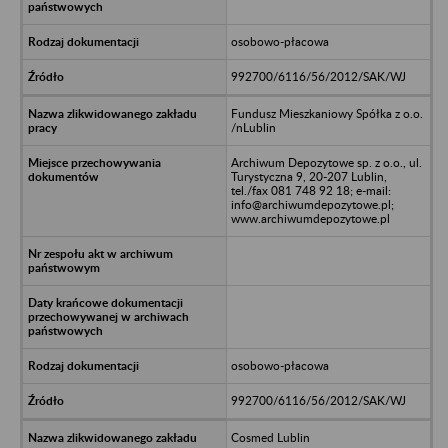
osobowo-płacowa
992700/6116/56/2012/SAK/WJ
Fundusz Mieszkaniowy Spółka z o.o.
/nLublin
Archiwum Depozytowe sp. z o.o., ul.
Turystyczna 9, 20-207 Lublin,
tel./fax 081 748 92 18; e-mail:
info@archiwumdepozytowe.pl;
www.archiwumdepozytowe.pl
osobowo-płacowa
992700/6116/56/2012/SAK/WJ
Cosmed Lublin