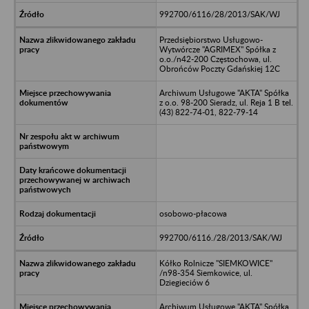
992700/6116/28/2013/SAK/WJ
Przedsiębiorstwo Usługowo-
Wytwórcze "AGRIMEX" Spółka z
o.o./n42-200 Częstochowa, ul.
Obrońców Poczty Gdańskiej 12C
Archiwum Usługowe "AKTA" Spółka
z o.o. 98-200 Sieradz, ul. Reja 1 B tel.
(43) 822-74-01, 822-79-14
osobowo-płacowa
992700/6116./28/2013/SAK/WJ
Kółko Rolnicze "SIEMKOWICE"
/n98-354 Siemkowice, ul.
Dziegieciów 6
Archiwum Usługowe "AKTA" Spółka