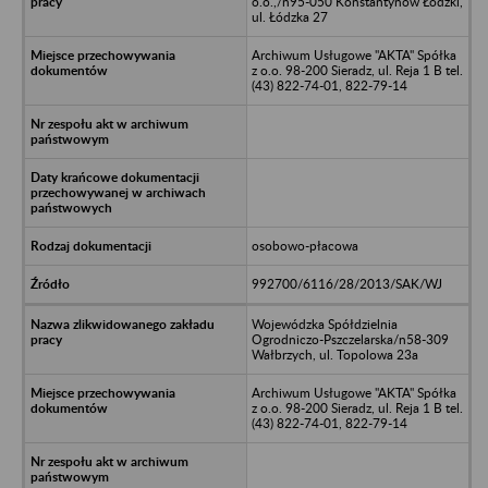
o.o.,/n95-050 Konstantynów Łódzki,
ul. Łódzka 27
Archiwum Usługowe "AKTA" Spółka
z o.o. 98-200 Sieradz, ul. Reja 1 B tel.
(43) 822-74-01, 822-79-14
osobowo-płacowa
992700/6116/28/2013/SAK/WJ
Wojewódzka Spółdzielnia
Ogrodniczo-Pszczelarska/n58-309
Wałbrzych, ul. Topolowa 23a
Archiwum Usługowe "AKTA" Spółka
z o.o. 98-200 Sieradz, ul. Reja 1 B tel.
(43) 822-74-01, 822-79-14