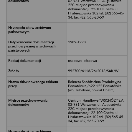
02-981 Warszawa, ul. Augustówka
22C Miejsce przechowywania
dokumentacji: 22-100 Chełm, ul.
Hrubieszowska 102 tel. (82) 565-45-
34, fax: (82) 565-20-59
1989-1998
osobowo-płacowa
992700/6116/26/2013/SAK/WJ
Rolnicza Spółdzielnia Produkcyjna
Poniatówka,/n22-122 Poniatówka
(woj. lubelskie, powiat Chełm)
Centrum Handlowe "WSCHÓD" S.A.
02-981 Warszawa, ul. Augustówka
22C Miejsce przechowywania
dokumentacji: 22-100 Chełm, ul.
Hrubieszowska 102 tel. (82) 565-45-
34, fax: (82) 565-20-59