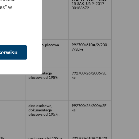
15-SAK, UNP: 2017-
ies” w
00188672
10
osobowo-płacowa
992700/610A/2/200
7/SEke
serwisu
dokumentacja
992700/26/2006/SE
płacowa od 1989r.
ke
akta osobowe,
992700/26/2006/SE
dokumentacja
ke
płacowa od 1957r.
06
osobowa z lat 1995-
992700/610A/18/20