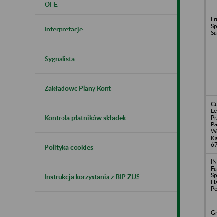
OFE
Fr
Sp
Interpretacje
Sa
Sygnalista
Zakładowe Plany Kont
Cu
Le
Kontrola płatników składek
Pr
Pa
Ws
Ka
6
Polityka cookies
I
Fa
Sp
Instrukcja korzystania z BIP ZUS
Ha
Po
Gm