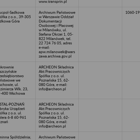
www.transprin.pl
ucpol-Sadkowa
Archiwum Państwowe
1060-19
ółka z o.o., 39-305
w Warszawie Oddział
dkowa Góra
Dokumentacji
Osobowej i Płacowej
w Milanówku, ul.
Stefana Okrzei 1, 05-
822 Milanówek, tel.
22 724 76 05, adres
e-mail:
apw.milanowek@wars
zawa.archiwa.gov.pl
krownie
ARCHEON Składnica
szczyńskie
Akt Pracowniczych
zedsiębiorstwo
Spółka z o.o. ul.
ństwowe we
Poznańska 15, 62-
chowie, ul.
080 Góra, e-mail:
zimierza Wlk. 23,
info@archeon.pl
7-400 Wschowa
NSTAL-POZNAŃ
ARCHEON Składnica
bryka Urządzeń
Akt Pracowniczych
ółka z o.o. ul.
Spółka z o.o. ul.
lera 6-8 60-961
Poznańska 15, 62-
znań
080 Góra, e-mail:
info@archeon.pl
inna Spółdzielnia;
Archiwum Państwowe