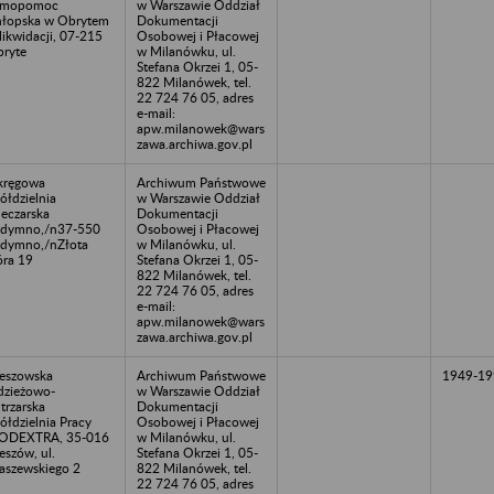
amopomoc
w Warszawie Oddział
łopska w Obrytem
Dokumentacji
likwidacji, 07-215
Osobowej i Płacowej
ryte
w Milanówku, ul.
Stefana Okrzei 1, 05-
822 Milanówek, tel.
22 724 76 05, adres
e-mail:
apw.milanowek@wars
zawa.archiwa.gov.pl
kręgowa
Archiwum Państwowe
ółdzielnia
w Warszawie Oddział
eczarska
Dokumentacji
dymno,/n37-550
Osobowej i Płacowej
dymno,/nZłota
w Milanówku, ul.
ra 19
Stefana Okrzei 1, 05-
822 Milanówek, tel.
22 724 76 05, adres
e-mail:
apw.milanowek@wars
zawa.archiwa.gov.pl
eszowska
Archiwum Państwowe
1949-19
zieżowo-
w Warszawie Oddział
trzarska
Dokumentacji
ółdzielnia Pracy
Osobowej i Płacowej
ODEXTRA, 35-016
w Milanówku, ul.
eszów, ul.
Stefana Okrzei 1, 05-
aszewskiego 2
822 Milanówek, tel.
22 724 76 05, adres