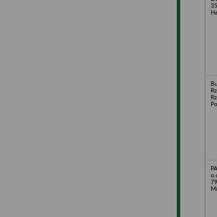
35
Ha
Bu
Rz
Rz
Po
PA
o.
79
Mi