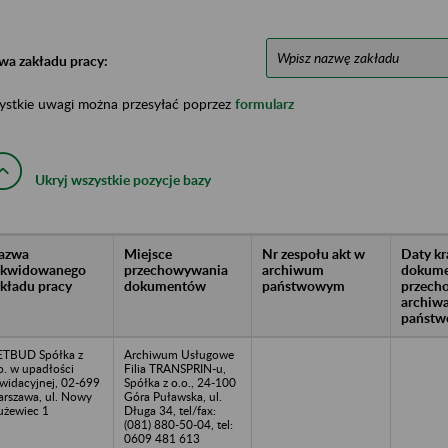
wa zakładu pracy:
ystkie uwagi można przesyłać poprzez
formularz
Ukryj wszystkie pozycje bazy
azwa
Miejsce
Nr zespołu akt w
Daty k
likwidowanego
przechowywania
archiwum
dokume
akładu pracy
dokumentów
państwowym
przech
archiw
państw
TBUD Spółka z
Archiwum Usługowe
o. w upadłości
Filia TRANSPRIN-u,
kwidacyjnej, 02-699
Spółka z o.o., 24-100
rszawa, ul. Nowy
Góra Puławska, ul.
użewiec 1
Długa 34, tel/fax:
(081) 880-50-04, tel:
0609 481 613