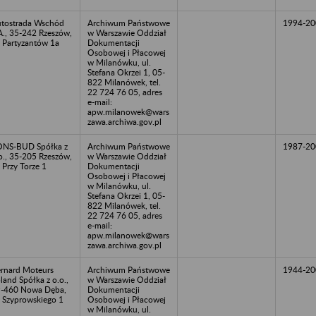
tostrada Wschód
Archiwum Państwowe
1994-20
A., 35-242 Rzeszów,
w Warszawie Oddział
. Partyzantów 1a
Dokumentacji
Osobowej i Płacowej
w Milanówku, ul.
Stefana Okrzei 1, 05-
822 Milanówek, tel.
22 724 76 05, adres
e-mail:
apw.milanowek@wars
zawa.archiwa.gov.pl
NS-BUD Spółka z
Archiwum Państwowe
1987-20
o., 35-205 Rzeszów,
w Warszawie Oddział
. Przy Torze 1
Dokumentacji
Osobowej i Płacowej
w Milanówku, ul.
Stefana Okrzei 1, 05-
822 Milanówek, tel.
22 724 76 05, adres
e-mail:
apw.milanowek@wars
zawa.archiwa.gov.pl
rnard Moteurs
Archiwum Państwowe
1944-20
land Spółka z o.o.,
w Warszawie Oddział
-460 Nowa Dęba,
Dokumentacji
. Szyprowskiego 1
Osobowej i Płacowej
w Milanówku, ul.