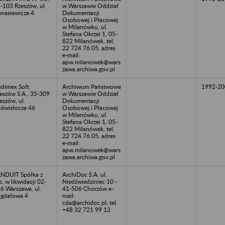
-103 Rzeszów, ul.
w Warszawie Oddział
nasiewicza 4
Dokumentacji
Osobowej i Płacowej
w Milanówku, ul.
Stefana Okrzei 1, 05-
822 Milanówek, tel.
22 724 76 05, adres
e-mail:
apw.milanowek@wars
zawa.archiwa.gov.pl
dimex Soft
Archiwum Państwowe
1992-20
eszów S.A., 35-309
w Warszawie Oddział
eszów, ul.
Dokumentacji
dwisłocze 46
Osobowej i Płacowej
w Milanówku, ul.
Stefana Okrzei 1, 05-
822 Milanówek, tel.
22 724 76 05, adres
e-mail:
apw.milanowek@wars
zawa.archiwa.gov.pl
NDUIT Spółka z
ArchiDoc S.A. ul.
o. w likwidacji 02-
Niedźwiedziniec 10 -
6 Warszawa, ul.
41-506 Chorzów e-
gdałowa 4
mail:
cda@archidoc.pl; tel.
+48 32 721 99 12