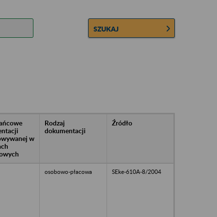
SZUKAJ
rańcowe
Rodzaj
Źródło
ntacji
dokumentacji
owywanej w
ach
owych
osobowo-płacowa
SEke-610A-8/2004