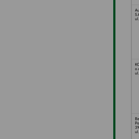
Au
S.
ul
KO
o.
ul
Be
Po
39
ul