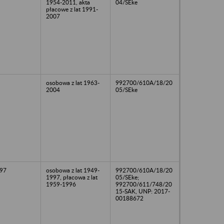
1954-2011, akta
04/SEke
płacowe z lat 1991-
2007
osobowa z lat 1963-
992700/610A/18/20
2004
05/SEke
97
osobowa z lat 1949-
992700/610A/18/20
1997, płacowa z lat
05/SEke;
1959-1996
992700/611/748/20
15-SAK, UNP: 2017-
00188672