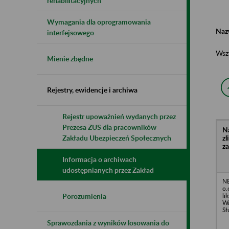
rehabilitacyjnych
Wymagania dla oprogramowania
Naz
interfejsowego
Wsz
Mienie zbędne
Rejestry, ewidencje i archiwa
Rejestr upoważnień wydanych przez
Prezesa ZUS dla pracowników
N
z
Zakładu Ubezpieczeń Społecznych
z
Informacja o archiwach
udostępnianych przez Zakład
NE
o.
li
Porozumienia
Wa
Sł
Sprawozdania z wyników losowania do