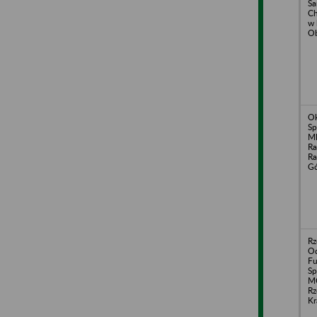
S
Ch
w 
Ob
O
Sp
Ml
Ra
Ra
Gó
Rz
Od
Fu
Sp
M
Rz
Kr