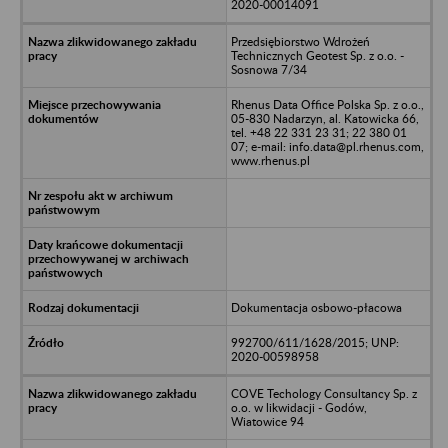
2020-00014091
Przedsiębiorstwo Wdrożeń
Technicznych Geotest Sp. z o.o. -
Sosnowa 7/34
Rhenus Data Office Polska Sp. z o.o.,
05-830 Nadarzyn, al. Katowicka 66,
tel. +48 22 331 23 31; 22 380 01
07; e-mail: info.data@pl.rhenus.com,
www.rhenus.pl
Dokumentacja osbowo-płacowa
992700/611/1628/2015; UNP:
2020-00598958
COVE Techology Consultancy Sp. z
o.o. w likwidacji - Godów,
Wiatowice 94