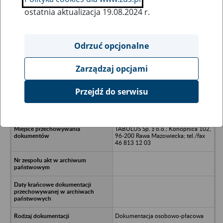
ostatnia aktualizacja 19.08.2024 r.
Wszystkie uwagi można przesyłać poprzez
formularz
Odrzuć opcjonalne
Zarządzaj opcjami
Ukryj wszystkie pozycje bazy
Przejdź do serwisu
ANIMID Sp. z o.o. - Łodż, al.
Piłsudskiego 141
TABULUS Sp. z o.o.; Konopnica 102,
96-200 Rawa Mazowiecka; tel./fax
46 813 12 03
Dokumentacja osobowo-płacowa