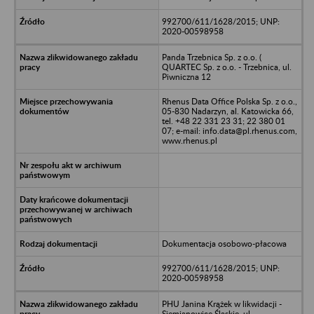
992700/611/1628/2015; UNP:
2020-00598958
Panda Trzebnica Sp. z o.o. (
QUARTEC Sp. z o.o. - Trzebnica, ul.
Piwniczna 12
Rhenus Data Office Polska Sp. z o.o.,
05-830 Nadarzyn, al. Katowicka 66,
tel. +48 22 331 23 31; 22 380 01
07; e-mail: info.data@pl.rhenus.com,
www.rhenus.pl
Dokumentacja osobowo-płacowa
992700/611/1628/2015; UNP:
2020-00598958
PHU Janina Krążek w likwidacji -
Siemianowice Śląskie, ul.