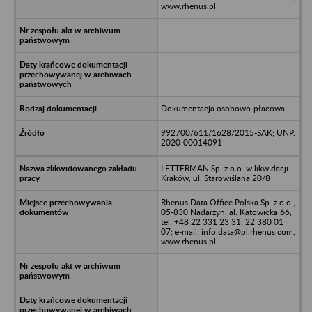
www.rhenus.pl
Dokumentacja osobowo-płacowa
992700/611/1628/2015-SAK; UNP.
2020-00014091
LETTERMAN Sp. z o.o. w likwidacji -
Kraków, ul. Starowiślana 20/8
Rhenus Data Office Polska Sp. z o.o.,
05-830 Nadarzyn, al. Katowicka 66,
tel. +48 22 331 23 31; 22 380 01
07; e-mail: info.data@pl.rhenus.com,
www.rhenus.pl