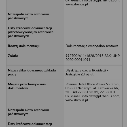
07; e-mail: info.data@pl.rhenus.com,
www.rhenus.pl
Dokumentacja emerytalno-rentowa
992700/611/1628/2015-SAK; UNP.
2020-00014091
Błysk Sp. z o.o. w likwidacji -
Jastrzębie Zdrój, ul.
Rhenus Data Office Polska Sp. z o.o.,
05-830 Nadarzyn, al. Katowicka 66,
tel. +48 22 331 23 31; 22 380 01
07; e-mail: info.data@pl.rhenus.com,
www.rhenus.pl