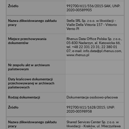
992700/611/556/2015-SAK; UNP:
2020-00589905
Stella SRL Sp. z o.o. w likwidacji -
Vialle Della Vittoria 157 - Vittorio
Vento Pl
Rhenus Data Office Polska Sp. z o.o.,
05-830 Nadarzyn, al. Katowicka 66,
tel. +48 22 331 23 31; 22 380 01
07; e-mail: info.data@pl.rhenus.com,
www.rhenus.pl
Dokumentacja osobowo-płacowa
992700/611/1628/2015; UNP:
2020-00598958
Shared Services Center Sp. z o.o. w
likwidacji - Kraków, ul. Mieczysława