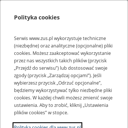
Polityka cookies
Szukaj
Menu
Serwis www.zus.pl wykorzystuje techniczne
(niezbędne) oraz analityczne (opcjonalne) pliki
Rejestry, ewidencje i archiwa
cookies. Możesz zaakceptować wykorzystanie
Baza zlikwidowanych lub
przez nas wszystkich takich plików (przycisk
„Przejdź do serwisu”) lub dostosować swoje
przekształconych zakładów pracy
zgody (przycisk „Zarządzaj opcjami”). Jeśli
wybierzesz przycisk „Odrzuć opcjonalne”,
Nazwa zakładu pracy:
będziemy wykorzystywać tylko niezbędne pliki
cookies. W każdej chwili możesz zmienić swoje
ustawienia. Aby to zrobić, kliknij „Ustawienia
plików cookies” w stopce.
SZUKAJ
Polityka cookies dla www.zus.pl