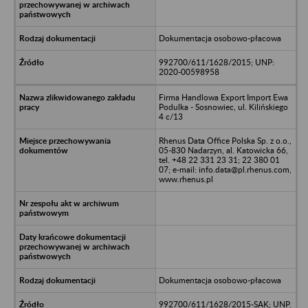
Dokumentacja osobowo-płacowa
992700/611/1628/2015; UNP:
2020-00598958
Firma Handlowa Export Import Ewa
Podulka - Sosnowiec, ul. Kilińskiego
4 c/13
Rhenus Data Office Polska Sp. z o.o.,
05-830 Nadarzyn, al. Katowicka 66,
tel. +48 22 331 23 31; 22 380 01
07; e-mail: info.data@pl.rhenus.com,
www.rhenus.pl
Dokumentacja osobowo-płacowa
992700/611/1628/2015-SAK; UNP.