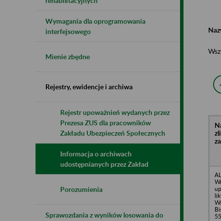
rehabilitacyjnych
Wymagania dla oprogramowania
Naz
interfejsowego
Wsz
Mienie zbędne
Rejestry, ewidencje i archiwa
Rejestr upoważnień wydanych przez
Prezesa ZUS dla pracowników
N
z
Zakładu Ubezpieczeń Społecznych
z
Informacja o archiwach
udostępnianych przez Zakład
AL
Wr
up
Porozumienia
li
Ws
Bi
Sprawozdania z wyników losowania do
55