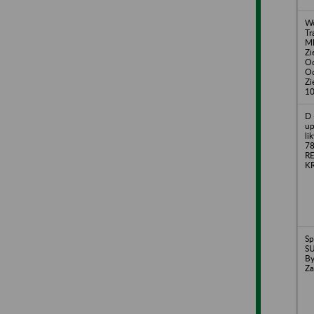
Wo
Tr
Ml
Zi
Od
Od
Zi
1
D 
up
li
78
R
KR
Sp
S
By
Za