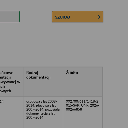
SZUKAJ
rańcowe
Rodzaj
Źródło
ntacji
dokumentacji
owywanej w
ach
owych
14
osobowa z lat 2008-
992700/611/1418/2
2014, płacowa z lat
015-SAK, UNP: 2026-
2007-2014, pozostała
00266858
dokumentacja z lat
2007-2014