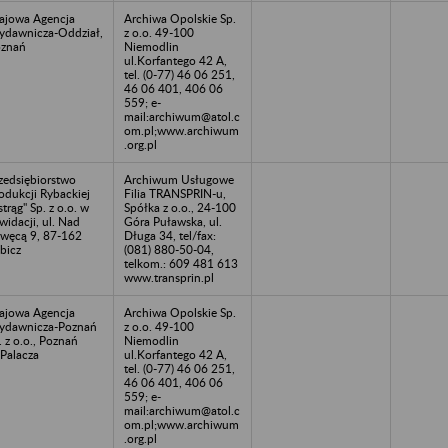
ajowa Agencja
Archiwa Opolskie Sp.
dawnicza-Oddział,
z o.o. 49-100
znań
Niemodlin
ul.Korfantego 42 A,
tel. (0-77) 46 06 251,
46 06 401, 406 06
559; e-
mail:archiwum@atol.c
om.pl;www.archiwum
.org.pl
zedsiębiorstwo
Archiwum Usługowe
odukcji Rybackiej
Filia TRANSPRIN-u,
strąg" Sp. z o.o. w
Spółka z o.o., 24-100
kwidacji, ul. Nad
Góra Puławska, ul.
węcą 9, 87-162
Długa 34, tel/fax:
bicz
(081) 880-50-04,
telkom.: 609 481 613
www.transprin.pl
ajowa Agencja
Archiwa Opolskie Sp.
dawnicza-Poznań
z o.o. 49-100
. z o.o., Poznań
Niemodlin
.Palacza
ul.Korfantego 42 A,
tel. (0-77) 46 06 251,
46 06 401, 406 06
559; e-
mail:archiwum@atol.c
om.pl;www.archiwum
.org.pl