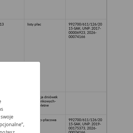
13
listy płac
992700/611/126/20
15-SAK; UNP: 2017-
00006923, 2026-
00074166
57
Ewidencja dniówek
e
obrachunkowych-
niekompletne
as
 swoje
15
osobowo-płacowa
992700/611/126/20
opcjonalne”,
15-SAK; UNP: 2019-
00175373, 2026-
 możesz
00074166