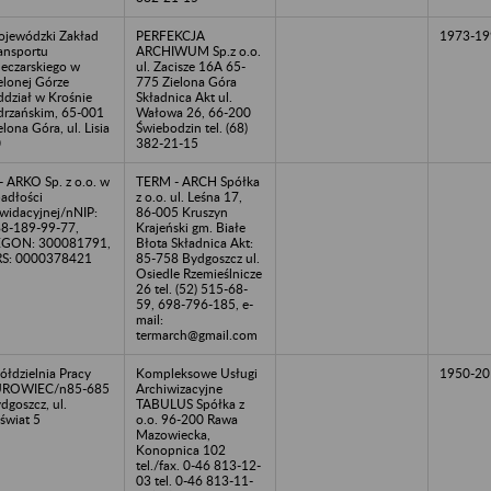
jewódzki Zakład
PERFEKCJA
1973-19
ansportu
ARCHIWUM Sp.z o.o.
eczarskiego w
ul. Zacisze 16A 65-
elonej Górze
775 Zielona Góra
dział w Krośnie
Składnica Akt ul.
rzańskim, 65-001
Wałowa 26, 66-200
elona Góra, ul. Lisia
Świebodzin tel. (68)
0
382-21-15
- ARKO Sp. z o.o. w
TERM - ARCH Spółka
adłości
z o.o. ul. Leśna 17,
kwidacyjnej/nNIP:
86-005 Kruszyn
8-189-99-77,
Krajeński gm. Białe
EGON: 300081791,
Błota Składnica Akt:
S: 0000378421
85-758 Bydgoszcz ul.
Osiedle Rzemieślnicze
26 tel. (52) 515-68-
59, 698-796-185, e-
mail:
termarch@gmail.com
ółdzielnia Pracy
Kompleksowe Usługi
1950-20
UROWIEC/n85-685
Archiwizacyjne
dgoszcz, ul.
TABULUS Spółka z
świat 5
o.o. 96-200 Rawa
Mazowiecka,
Konopnica 102
tel./fax. 0-46 813-12-
03 tel. 0-46 813-11-