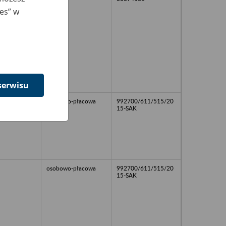
ies” w
serwisu
osobowo-płacowa
992700/611/515/20
15-SAK
osobowo-płacowa
992700/611/515/20
15-SAK