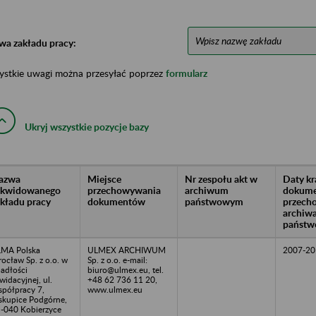
wa zakładu pracy:
ystkie uwagi można przesyłać poprzez
formularz
Ukryj wszystkie pozycje bazy
azwa
Miejsce
Nr zespołu akt w
Daty k
likwidowanego
przechowywania
archiwum
dokume
akładu pracy
dokumentów
państwowym
przech
archiw
państw
MA Polska
ULMEX ARCHIWUM
2007-20
ocław Sp. z o.o. w
Sp. z o.o. e-mail:
adłości
biuro@ulmex.eu, tel.
kwidacyjnej, ul.
+48 62 736 11 20,
półpracy 7,
www.ulmex.eu
skupice Podgórne,
-040 Kobierzyce