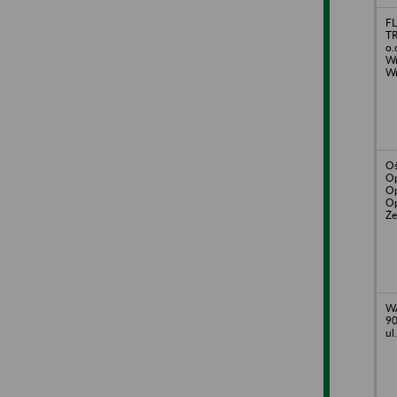
F
TR
o.
Wr
Wr
Oś
Op
Op
Op
Że
WA
9
ul