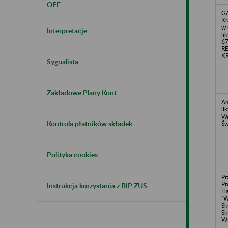
OFE
G
Kr
w 
Interpretacje
li
67
R
KR
Sygnalista
Zakładowe Plany Kont
Am
li
Wa
Kontrola płatników składek
Św
Polityka cookies
Pr
Pr
Instrukcja korzystania z BIP ZUS
H
"W
Sk
Sk
Wi