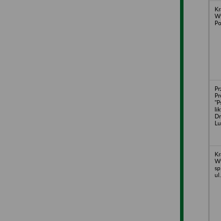
Kr
Wy
Po
Pr
Pr
"P
li
Dr
Lu
Kr
Wy
sp
ul