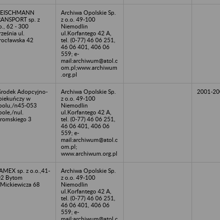
LEISCHMANN
Archiwa Opolskie Sp.
ANSPORT sp. z
z o.o. 49-100
o., 62 - 300
Niemodlin
ześnia ul.
ul.Korfantego 42 A,
ocławska 42
tel. (0-77) 46 06 251,
46 06 401, 406 06
559; e-
mail:archiwum@atol.c
om.pl;www.archiwum
.org.pl
rodek Adopcyjno-
Archiwa Opolskie Sp.
2001-20
iekuńczy w
z o.o. 49-100
olu,/n45-053
Niemodlin
ole,/nul.
ul.Korfantego 42 A,
romskiego 3
tel. (0-77) 46 06 251,
46 06 401, 406 06
559; e-
mail:archiwum@atol.c
om.pl;
www.archiwum.org.pl
MEX sp. z o.o.,41-
Archiwa Opolskie Sp.
02 Bytom
z o.o. 49-100
.Mickiewicza 68
Niemodlin
ul.Korfantego 42 A,
tel. (0-77) 46 06 251,
46 06 401, 406 06
559; e-
mail:archiwum@atol.c