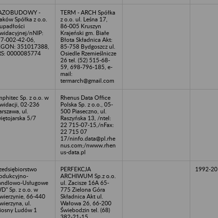
AZOBUDOWY -
TERM - ARCH Spółka
aków Spółka z o.o.
z o.o. ul. Leśna 17,
upadłości
86-005 Kruszyn
kwidacyjnej/nNIP:
Krajeński gm. Białe
7-002-42-06,
Błota Składnica Akt:
EGON: 351017388,
85-758 Bydgoszcz ul.
S: 0000085774
Osiedle Rzemieślnicze
26 tel. (52) 515-68-
59, 698-796-185, e-
mail:
termarch@gmail.com
phitec Sp. z o.o. w
Rhenus Data Office
kwidacji, 02-236
Polska Sp. z o.o., 05-
rszawa, ul.
500 Piaseczno, ul.
iętojarska 5/7
Raszyńska 13, /ntel:
22 715-07-15,/nFax:
22 715 07
17/ninfo.data@pl.rhe
nus.com;/nwww.rhen
us-data.pl
zedsiębiorstwo
PERFEKCJA
1992-20
odukcyjno-
ARCHIWUM Sp.z o.o.
andlowo-Usługowe
ul. Zacisze 16A 65-
D" Sp. z o.o. w
775 Zielona Góra
wierzynie, 66-440
Składnica Akt ul.
wierzyna, ul.
Wałowa 26, 66-200
osny Ludów 1
Świebodzin tel. (68)
382-21-15