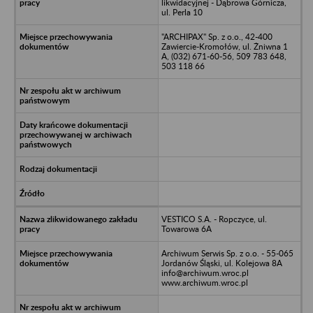
likwidacyjnej - Dąbrowa Górnicza,
ul. Perla 10
"ARCHIPAX" Sp. z o.o., 42-400
Zawiercie-Kromołów, ul. Żniwna 1
A, (032) 671-60-56, 509 783 648,
503 118 66
VESTICO S.A. - Ropczyce, ul.
Towarowa 6A
Archiwum Serwis Sp. z o.o. - 55-065
Jordanów Śląski, ul. Kolejowa 8A
info@archiwum.wroc.pl
www.archiwum.wroc.pl