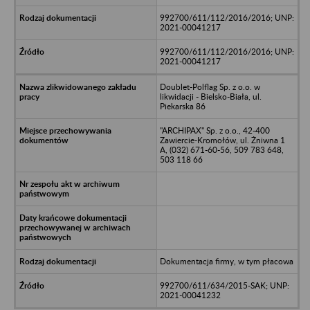
992700/611/112/2016/2016; UNP:
2021-00041217
992700/611/112/2016/2016; UNP:
2021-00041217
Doublet-Polflag Sp. z o.o. w
likwidacji - Bielsko-Biała, ul.
Piekarska 86
"ARCHIPAX" Sp. z o.o., 42-400
Zawiercie-Kromołów, ul. Żniwna 1
A, (032) 671-60-56, 509 783 648,
503 118 66
Dokumentacja firmy, w tym płacowa
992700/611/634/2015-SAK; UNP:
2021-00041232