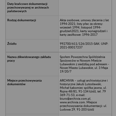
Akta osobowe, umowy zlecenia z lat
1994-2021; listy płac za okresy:
wrzesień 1994, listopod 1994-
grudzień2021; karty wynagrodzeń i
karty zasiłkowe: 1996-2017
992700/611/126/2015-SAK: UNP:
2021-00017237
Społem Powszechna Spółdzielnia
Spożywców w Nowym Mieście
Lubawskim z siedzibą pod adresem -
Nowe Miasto Lubawskie, ul. 3 Maja
19/20/7
ARCHIVIA – usługi archiwistyczne i
historyczne Jakub Lutosławski,
Michał Łakomiec spółka jawna, ul.
Rojna 48/81, 91-134 Łódź, tel. 79
369-71-53, e-mail:
biuro@archivia.com.pl,
www.archivia.com. Miejsce
przechowywania dokumentacji: ul.
Ludowa 29, 91-203 Łódź