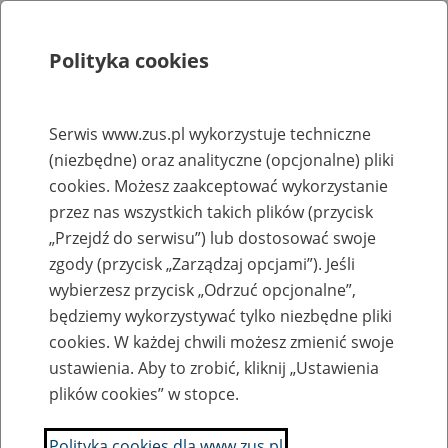
Polityka cookies
Szukaj
Menu
Serwis www.zus.pl wykorzystuje techniczne
(niezbędne) oraz analityczne (opcjonalne) pliki
Rejestry, ewidencje i archiwa
cookies. Możesz zaakceptować wykorzystanie
Baza zlikwidowanych lub
przez nas wszystkich takich plików (przycisk
„Przejdź do serwisu”) lub dostosować swoje
przekształconych zakładów pracy
zgody (przycisk „Zarządzaj opcjami”). Jeśli
wybierzesz przycisk „Odrzuć opcjonalne”,
Nazwa zakładu pracy:
będziemy wykorzystywać tylko niezbędne pliki
cookies. W każdej chwili możesz zmienić swoje
ustawienia. Aby to zrobić, kliknij „Ustawienia
plików cookies” w stopce.
SZUKAJ
Polityka cookies dla www.zus.pl