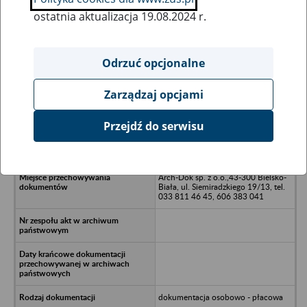
ostatnia aktualizacja 19.08.2024 r.
Wszystkie uwagi można przesyłać poprzez
formularz
Odrzuć opcjonalne
Zarządzaj opcjami
Ukryj wszystkie pozycje bazy
Przejdź do serwisu
Rolnicza Spółdzielnia Produkcyjna
"im. 27 Stycznia" - Brzezinka
Arch-Dok sp. z o.o.,43-300 Bielsko-
Biała, ul. Siemiradzkiego 19/13, tel.
033 811 46 45, 606 383 041
dokumentacja osobowo - płacowa