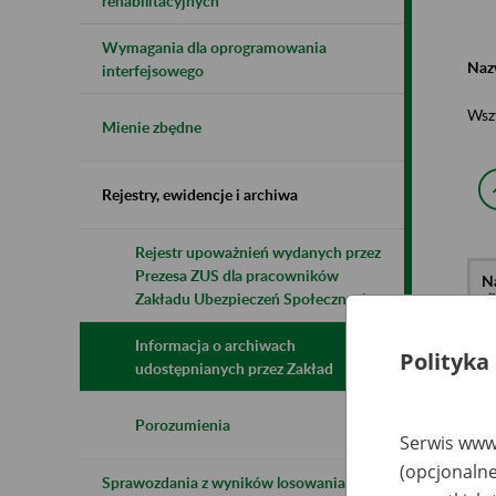
rehabilitacyjnych
Wymagania dla oprogramowania
Naz
interfejsowego
Wsz
Mienie zbędne
Rejestry, ewidencje i archiwa
Rejestr upoważnień wydanych przez
Prezesa ZUS dla pracowników
N
z
Zakładu Ubezpieczeń Społecznych
z
Informacja o archiwach
Polityka
udostępnianych przez Zakład
Za
Gd
An
Porozumienia
Serwis www.
(opcjonalne
Sprawozdania z wyników losowania do