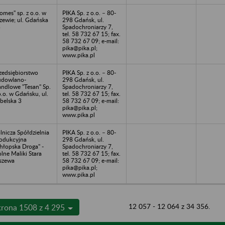
omes" sp. z o.o. w
PIKA Sp. z o.o. – 80-
zewie; ul. Gdańska
298 Gdańsk, ul.
3
Spadochroniarzy 7,
tel. 58 732 67 15; fax.
58 732 67 09; e-mail:
pika@pika.pl;
www.pika.pl
zedsiębiorstwo
PIKA Sp. z o.o. – 80-
dowlano-
298 Gdańsk, ul.
ndlowe "Tesan" Sp.
Spadochroniarzy 7,
o.o. w Gdańsku, ul.
tel. 58 732 67 15; fax.
belska 3
58 732 67 09; e-mail:
pika@pika.pl;
www.pika.pl
lnicza Spółdzielnia
PIKA Sp. z o.o. – 80-
odukcyjna
298 Gdańsk, ul.
hłopska Droga" -
Spadochroniarzy 7,
lne Maliki Stara
tel. 58 732 67 15; fax.
szewa
58 732 67 09; e-mail:
pika@pika.pl;
www.pika.pl
12 057 - 12 064 z 34 356.
trona 1508 z 4 295