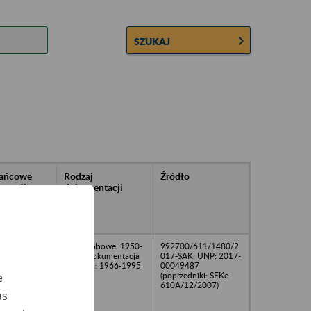
SZUKAJ
rańcowe
Rodzaj
Źródło
ntacji
dokumentacji
owywanej w
ach
owych
Akta osobowe: 1950-
992700/611/1480/2
1995; dokumentacja
017-SAK; UNP: 2017-
płacowa: 1966-1995
00049487
(poprzedniki: SEKe
e
610A/12/2007)
as