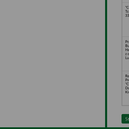
"C
Tc
3
Pr
Bu
Ha
z 
Lu
Ro
Pr
"C
Do
Ki
S