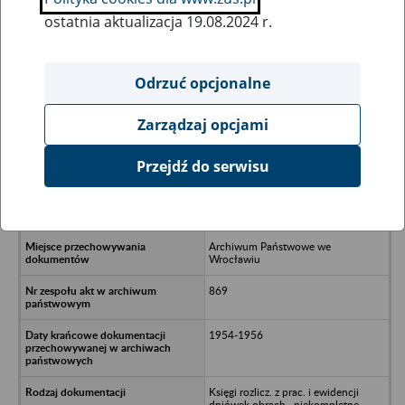
ostatnia aktualizacja 19.08.2024 r.
Wszystkie uwagi można przesyłać poprzez
formularz
Odrzuć opcjonalne
Zarządzaj opcjami
Ukryj wszystkie pozycje bazy
Przejdź do serwisu
Rolniczy Zespół Spółdzielczy im. 1
Maja w Pierwoszowie b.pow.
trzebnicki
Archiwum Państwowe we
Wrocławiu
869
1954-1956
Księgi rozlicz. z prac. i ewidencji
dniówek obrach., niekompletne