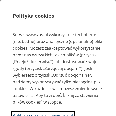
Polityka cookies
Szukaj
Menu
Serwis www.zus.pl wykorzystuje techniczne
(niezbędne) oraz analityczne (opcjonalne) pliki
Rejestry, ewidencje i archiwa
cookies. Możesz zaakceptować wykorzystanie
Baza zlikwidowanych lub
przez nas wszystkich takich plików (przycisk
„Przejdź do serwisu”) lub dostosować swoje
przekształconych zakładów pracy
zgody (przycisk „Zarządzaj opcjami”). Jeśli
wybierzesz przycisk „Odrzuć opcjonalne”,
Nazwa zakładu pracy:
będziemy wykorzystywać tylko niezbędne pliki
cookies. W każdej chwili możesz zmienić swoje
ustawienia. Aby to zrobić, kliknij „Ustawienia
plików cookies” w stopce.
SZUKAJ
Polityka cookies dla www.zus.pl