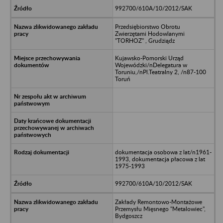
992700/610A/10/2012/SAK
Przedsiębiorstwo Obrotu
Zwierzętami Hodowlanymi
"TORHOZ" , Grudziądz
Kujawsko-Pomorski Urząd
Wojewódzki/nDelegatura w
Toruniu,/nPl.Teatralny 2, /n87-100
Toruń
dokumentacja osobowa z lat/n1961-
1993, dokumentacja płacowa z lat
1975-1993
992700/610A/10/2012/SAK
Zakłady Remontowo-Montażowe
Przemysłu Mięsnego "Metalowiec",
Bydgoszcz