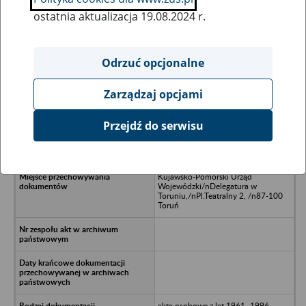
ostatnia aktualizacja 19.08.2024 r.
Wszystkie uwagi można przesyłać poprzez
formularz
Odrzuć opcjonalne
Zarządzaj opcjami
Ukryj wszystkie pozycje bazy
Przejdź do serwisu
Centrala Nasienna w Brodnicy
Kujawsko-Pomorski Urząd
Wojewódzki/nDelegatura w
Toruniu,/nPl.Teatralny 2, /n87-100
Toruń
akta osobowe z lat 1961 -1996,