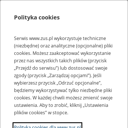
Polityka cookies
Szukaj
Menu
Serwis www.zus.pl wykorzystuje techniczne
(niezbędne) oraz analityczne (opcjonalne) pliki
Rejestry, ewidencje i archiwa
cookies. Możesz zaakceptować wykorzystanie
Baza zlikwidowanych lub
przez nas wszystkich takich plików (przycisk
„Przejdź do serwisu”) lub dostosować swoje
przekształconych zakładów pracy
zgody (przycisk „Zarządzaj opcjami”). Jeśli
wybierzesz przycisk „Odrzuć opcjonalne”,
Nazwa zakładu pracy:
będziemy wykorzystywać tylko niezbędne pliki
cookies. W każdej chwili możesz zmienić swoje
ustawienia. Aby to zrobić, kliknij „Ustawienia
plików cookies” w stopce.
SZUKAJ
Polityka cookies dla www.zus.pl