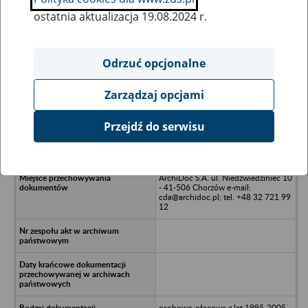
ostatnia aktualizacja 19.08.2024 r.
Wszystkie uwagi można przesyłać poprzez
formularz
Odrzuć opcjonalne
Zarządzaj opcjami
Ukryj wszystkie pozycje bazy
Przejdź do serwisu
KINOMAX Spółka z o.o. 02-515
Warszawa, ul. Puławska 17
ArchiDoc S.A. ul. Niedźwiedziniec 10
- 41-506 Chorzów e-mail:
cda@archidoc.pl; tel. +48 32 721 99
12
osobowo-płacowa z lat 1995-2005