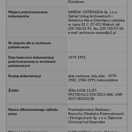
Drozdowo
NAREW–OSTROŁĘKA Sp. z o.o.
Zakład Usług Archiwalnych i
Składnica Akt w Ostrołęce z siedzibą
w: Ławy 81 C, 07-411 Rzekuń, tel.
(29) 760-52-91, fax: (29) 760-57-34,
e-mail: archiwum-narew@o2.pl
1979-1991
akta osobowe, listy płac : 1979-
1982, 1986-1991 niekompletne
SEKe 610A-11/07;
992700/611/194/2015-SAK, UNP:
2017-00314138
Przedsiębiorstwo Realizacji i
Rozruchu Obiektów Przemysłowych
i Ekologicznych Sp. z o.o, Dąbrowa
Górnicza/nul.Kasprzaka