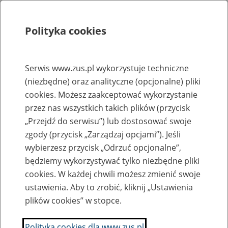
Polityka cookies
Szukaj
Menu
Serwis www.zus.pl wykorzystuje techniczne
(niezbędne) oraz analityczne (opcjonalne) pliki
Rejestry, ewidencje i archiwa
cookies. Możesz zaakceptować wykorzystanie
Baza zlikwidowanych lub
przez nas wszystkich takich plików (przycisk
„Przejdź do serwisu”) lub dostosować swoje
przekształconych zakładów pracy
zgody (przycisk „Zarządzaj opcjami”). Jeśli
wybierzesz przycisk „Odrzuć opcjonalne”,
Nazwa zakładu pracy:
będziemy wykorzystywać tylko niezbędne pliki
cookies. W każdej chwili możesz zmienić swoje
ustawienia. Aby to zrobić, kliknij „Ustawienia
plików cookies” w stopce.
SZUKAJ
Polityka cookies dla www.zus.pl