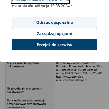
ostatnia aktualizacja 19.08.2024 r.
Wszystkie uwagi można przesyłać poprzez
formularz
Odrzuć opcjonalne
Zarządzaj opcjami
Ukryj wszystkie pozycje bazy
Przejdź do serwisu
Spółdzielnia Rolniczo-Wytwórcza
OLSZANY, pow.Przemyśl
Regionalny Związek Spółdzielni
Produkcji Rolnej -/nArchiwum, 35 -
010 Rzeszów ul. Ks.Jałowego 6a;
tel/fax (0-17) 85-23-704, 85-23-705;
http:/www.rzspr.pl; e-
mail:sekretariat@rzspr.pl