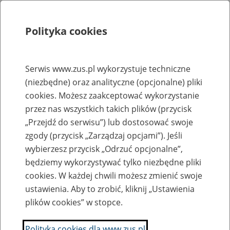
Polityka cookies
Szukaj
Menu
Serwis www.zus.pl wykorzystuje techniczne
(niezbędne) oraz analityczne (opcjonalne) pliki
Rejestry, ewidencje i archiwa
cookies. Możesz zaakceptować wykorzystanie
Baza zlikwidowanych lub
przez nas wszystkich takich plików (przycisk
„Przejdź do serwisu”) lub dostosować swoje
przekształconych zakładów pracy
zgody (przycisk „Zarządzaj opcjami”). Jeśli
wybierzesz przycisk „Odrzuć opcjonalne”,
Nazwa zakładu pracy:
będziemy wykorzystywać tylko niezbędne pliki
cookies. W każdej chwili możesz zmienić swoje
ustawienia. Aby to zrobić, kliknij „Ustawienia
plików cookies” w stopce.
SZUKAJ
Polityka cookies dla www.zus.pl