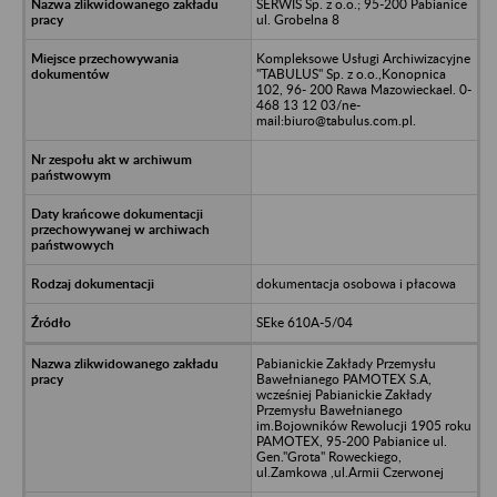
SERWIS Sp. z o.o.; 95-200 Pabianice
ul. Grobelna 8
Kompleksowe Usługi Archiwizacyjne
"TABULUS" Sp. z o.o.,Konopnica
102, 96- 200 Rawa Mazowieckael. 0-
468 13 12 03/ne-
mail:biuro@tabulus.com.pl.
dokumentacja osobowa i płacowa
SEke 610A-5/04
Pabianickie Zakłady Przemysłu
Bawełnianego PAMOTEX S.A,
wcześniej Pabianickie Zakłady
Przemysłu Bawełnianego
im.Bojowników Rewolucji 1905 roku
PAMOTEX, 95-200 Pabianice ul.
Gen."Grota" Roweckiego,
ul.Zamkowa ,ul.Armii Czerwonej