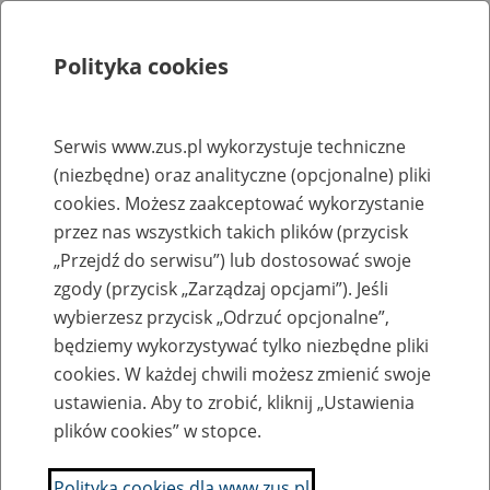
Polityka cookies
Szukaj
Menu
Serwis www.zus.pl wykorzystuje techniczne
(niezbędne) oraz analityczne (opcjonalne) pliki
Rejestry, ewidencje i archiwa
cookies. Możesz zaakceptować wykorzystanie
Baza zlikwidowanych lub
przez nas wszystkich takich plików (przycisk
„Przejdź do serwisu”) lub dostosować swoje
przekształconych zakładów pracy
zgody (przycisk „Zarządzaj opcjami”). Jeśli
wybierzesz przycisk „Odrzuć opcjonalne”,
Nazwa zakładu pracy:
będziemy wykorzystywać tylko niezbędne pliki
cookies. W każdej chwili możesz zmienić swoje
ustawienia. Aby to zrobić, kliknij „Ustawienia
plików cookies” w stopce.
SZUKAJ
Polityka cookies dla www.zus.pl