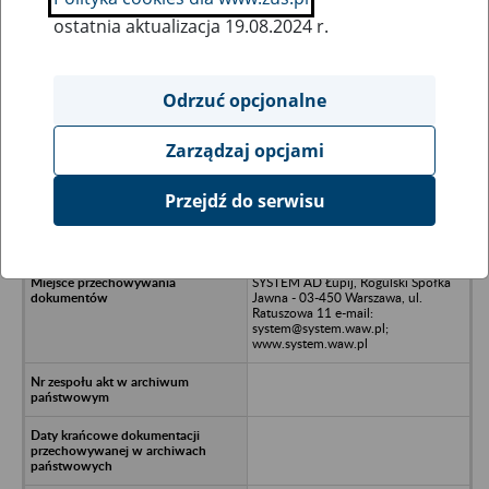
ostatnia aktualizacja 19.08.2024 r.
Wszystkie uwagi można przesyłać poprzez
formularz
Odrzuć opcjonalne
Zarządzaj opcjami
Ukryj wszystkie pozycje bazy
Przejdź do serwisu
PROJECR VALUES Spółka z o.o. ,
NIP: 9462687941
SYSTEM AD Łupij, Rogulski Spółka
Jawna - 03-450 Warszawa, ul.
Ratuszowa 11 e-mail:
system@system.waw.pl;
www.system.waw.pl