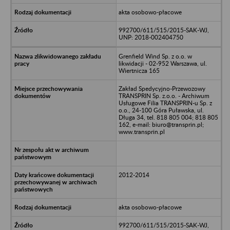
akta osobowo-płacowe
992700/611/515/2015-SAK-WJ,
UNP: 2018-002404750
Grenfield Wind Sp. z o.o. w
likwidacji - 02-952 Warszawa, ul.
Wiertnicza 165
Zakład Spedycyjno-Przewozowy
TRANSPRIN Sp. z.o.o. - Archiwum
Usługowe Filia TRANSPRIN-u Sp. z
o.o., 24-100 Góra Puławska, ul.
Długa 34, tel. 818 805 004; 818 805
162, e-mail: biuro@transprin.pl;
www.transprin.pl
2012-2014
akta osobowo-płacowe
992700/611/515/2015-SAK-WJ,