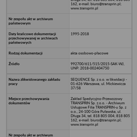
162, e-mail: biuro@transprin.pl;
www.transprin.pl
1995-2018
akta osobowo-płacowe
992700/611/515/2015-SAK-WJ,
UNP: 2018-002404750
SEQUENCE Sp. z o.o. w likwidacji -
01-626 Warszawa, ul. Mickiewicza
37/58
Zakład Spedycyjno-Przewozowy
TRANSPRIN Sp. z.o.o. - Archiwum
Usługowe Filia TRANSPRIN-u Sp. z
o.o., 24-100 Góra Puławska, ul.
Długa 34, tel. 818 805 004; 818 805
162, e-mail: biuro@transprin.pl;
www.transprin.pl