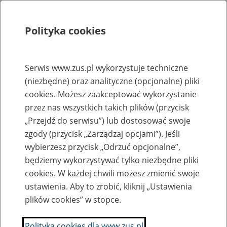
Polityka cookies
Szukaj
Menu
Serwis www.zus.pl wykorzystuje techniczne
(niezbędne) oraz analityczne (opcjonalne) pliki
Rejestry, ewidencje i archiwa
cookies. Możesz zaakceptować wykorzystanie
Baza zlikwidowanych lub
przez nas wszystkich takich plików (przycisk
„Przejdź do serwisu”) lub dostosować swoje
przekształconych zakładów pracy
zgody (przycisk „Zarządzaj opcjami”). Jeśli
wybierzesz przycisk „Odrzuć opcjonalne”,
Nazwa zakładu pracy:
będziemy wykorzystywać tylko niezbędne pliki
cookies. W każdej chwili możesz zmienić swoje
ustawienia. Aby to zrobić, kliknij „Ustawienia
plików cookies” w stopce.
SZUKAJ
Polityka cookies dla www.zus.pl