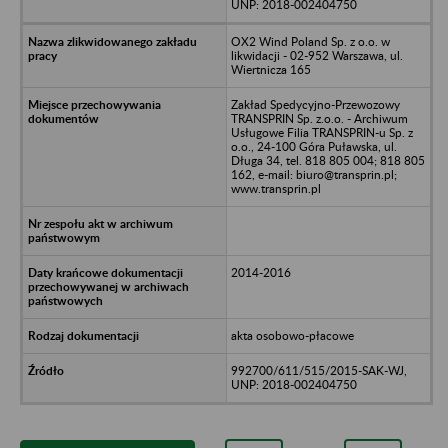
UNP: 2018-002404750
OX2 Wind Poland Sp. z o.o. w
likwidacji - 02-952 Warszawa, ul.
Wiertnicza 165
Zakład Spedycyjno-Przewozowy
TRANSPRIN Sp. z.o.o. - Archiwum
Usługowe Filia TRANSPRIN-u Sp. z
o.o., 24-100 Góra Puławska, ul.
Długa 34, tel. 818 805 004; 818 805
162, e-mail: biuro@transprin.pl;
www.transprin.pl
2014-2016
akta osobowo-płacowe
992700/611/515/2015-SAK-WJ,
UNP: 2018-002404750