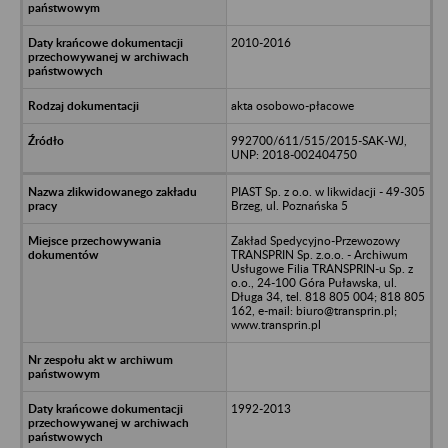
2010-2016
akta osobowo-płacowe
992700/611/515/2015-SAK-WJ,
UNP: 2018-002404750
PIAST Sp. z o.o. w likwidacji - 49-305
Brzeg, ul. Poznańska 5
Zakład Spedycyjno-Przewozowy
TRANSPRIN Sp. z.o.o. - Archiwum
Usługowe Filia TRANSPRIN-u Sp. z
o.o., 24-100 Góra Puławska, ul.
Długa 34, tel. 818 805 004; 818 805
162, e-mail: biuro@transprin.pl;
www.transprin.pl
1992-2013