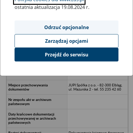
ostatnia aktualizacja 19.08.2024 r.
Wszystkie uwagi można przesyłać poprzez
formularz
Odrzuć opcjonalne
Zarządzaj opcjami
Ukryj wszystkie pozycje bazy
Przejdź do serwisu
Przedsiębiorstwo Produkcji
Sadowniczej Sp. z o.o. w likwidacji w
Czerninie - Czernin, ul Reymonta
7/201 Sztum
JUPI Spółka z o.o. - 82-300 Elbląg,
ul. Mazurska 2 - tel. 55 235 42 60
Dokumentacja księgowo-finansowa