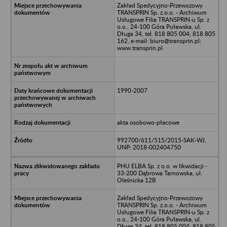
Zakład Spedycyjno-Przewozowy
TRANSPRIN Sp. z.o.o. - Archiwum
Usługowe Filia TRANSPRIN-u Sp. z
o.o., 24-100 Góra Puławska, ul.
Długa 34, tel. 818 805 004; 818 805
162, e-mail: biuro@transprin.pl;
www.transprin.pl
1990-2007
akta osobowo-płacowe
992700/611/515/2015-SAK-WJ,
UNP: 2018-002404750
PHU ELBA Sp. z o.o. w likwidacji -
33-200 Dąbrowa Tarnowska, ul.
Oleśnicka 12B
Zakład Spedycyjno-Przewozowy
TRANSPRIN Sp. z.o.o. - Archiwum
Usługowe Filia TRANSPRIN-u Sp. z
o.o., 24-100 Góra Puławska, ul.
Długa 34, tel. 818 805 004; 818 805