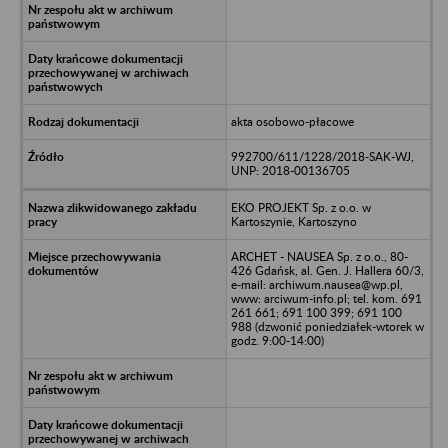
akta osobowo-płacowe
992700/611/1228/2018-SAK-WJ,
UNP: 2018-00136705
EKO PROJEKT Sp. z o.o. w
Kartoszynie, Kartoszyno
ARCHET - NAUSEA Sp. z o.o., 80-
426 Gdańsk, al. Gen. J. Hallera 60/3,
e-mail: archiwum.nausea@wp.pl,
www: arciwum-info.pl; tel. kom. 691
261 661; 691 100 399; 691 100
988 (dzwonić poniedziałek-wtorek w
godz. 9:00-14:00)