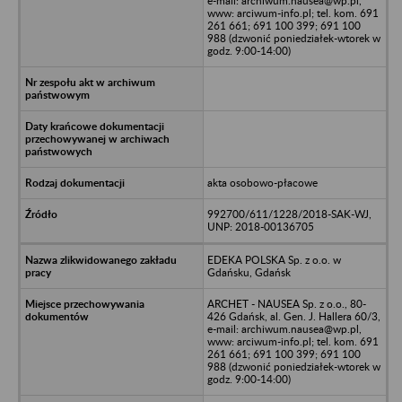
e-mail: archiwum.nausea@wp.pl,
www: arciwum-info.pl; tel. kom. 691
261 661; 691 100 399; 691 100
988 (dzwonić poniedziałek-wtorek w
godz. 9:00-14:00)
akta osobowo-płacowe
992700/611/1228/2018-SAK-WJ,
UNP: 2018-00136705
EDEKA POLSKA Sp. z o.o. w
Gdańsku, Gdańsk
ARCHET - NAUSEA Sp. z o.o., 80-
426 Gdańsk, al. Gen. J. Hallera 60/3,
e-mail: archiwum.nausea@wp.pl,
www: arciwum-info.pl; tel. kom. 691
261 661; 691 100 399; 691 100
988 (dzwonić poniedziałek-wtorek w
godz. 9:00-14:00)