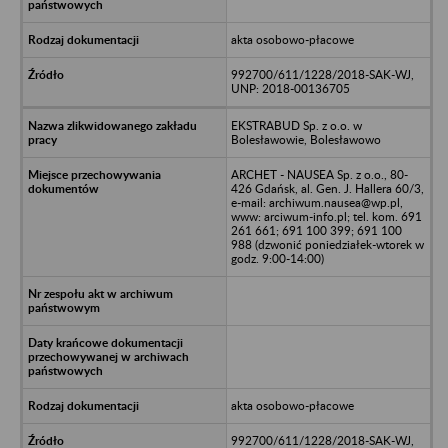
akta osobowo-płacowe
992700/611/1228/2018-SAK-WJ,
UNP: 2018-00136705
EKSTRABUD Sp. z o.o. w
Bolesławowie, Bolesławowo
ARCHET - NAUSEA Sp. z o.o., 80-
426 Gdańsk, al. Gen. J. Hallera 60/3,
e-mail: archiwum.nausea@wp.pl,
www: arciwum-info.pl; tel. kom. 691
261 661; 691 100 399; 691 100
988 (dzwonić poniedziałek-wtorek w
godz. 9:00-14:00)
akta osobowo-płacowe
992700/611/1228/2018-SAK-WJ,