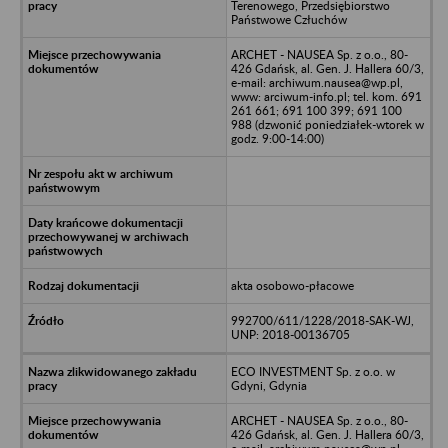
Terenowego, Przedsiębiorstwo
Państwowe Człuchów
ARCHET - NAUSEA Sp. z o.o., 80-
426 Gdańsk, al. Gen. J. Hallera 60/3,
e-mail: archiwum.nausea@wp.pl,
www: arciwum-info.pl; tel. kom. 691
261 661; 691 100 399; 691 100
988 (dzwonić poniedziałek-wtorek w
godz. 9:00-14:00)
akta osobowo-płacowe
992700/611/1228/2018-SAK-WJ,
UNP: 2018-00136705
ECO INVESTMENT Sp. z o.o. w
Gdyni, Gdynia
ARCHET - NAUSEA Sp. z o.o., 80-
426 Gdańsk, al. Gen. J. Hallera 60/3,