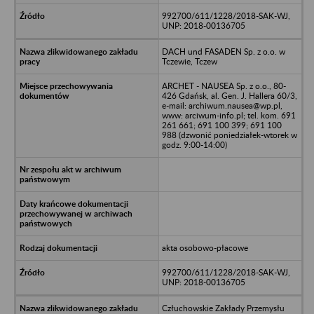
992700/611/1228/2018-SAK-WJ,
UNP: 2018-00136705
DACH und FASADEN Sp. z o.o. w
Tczewie, Tczew
ARCHET - NAUSEA Sp. z o.o., 80-
426 Gdańsk, al. Gen. J. Hallera 60/3,
e-mail: archiwum.nausea@wp.pl,
www: arciwum-info.pl; tel. kom. 691
261 661; 691 100 399; 691 100
988 (dzwonić poniedziałek-wtorek w
godz. 9:00-14:00)
akta osobowo-płacowe
992700/611/1228/2018-SAK-WJ,
UNP: 2018-00136705
Człuchowskie Zakłady Przemysłu