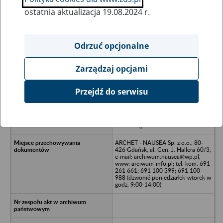
ostatnia aktualizacja 19.08.2024 r.
Wszystkie uwagi można przesyłać poprzez
formularz
Odrzuć opcjonalne
Zarządzaj opcjami
Ukryj wszystkie pozycje bazy
Przejdź do serwisu
Powiatowa Spółdzielnia Pracy Usług
Wielobranżowych DOBROBYT w
Wejherowie, Wejherowo, ul.
Sobieskiego 243
ARCHET - NAUSEA Sp. z o.o., 80-
426 Gdańsk, al. Gen. J. Hallera 60/3,
e-mail: archiwum.nausea@wp.pl,
www: arciwum-info.pl; tel. kom. 691
261 661; 691 100 399; 691 100
988 (dzwonić poniedziałek-wtorek w
godz. 9:00-14:00)