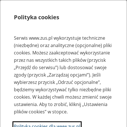
Polityka cookies
Szukaj
Menu
Serwis www.zus.pl wykorzystuje techniczne
(niezbędne) oraz analityczne (opcjonalne) pliki
Rejestry, ewidencje i archiwa
cookies. Możesz zaakceptować wykorzystanie
Baza zlikwidowanych lub
przez nas wszystkich takich plików (przycisk
„Przejdź do serwisu”) lub dostosować swoje
przekształconych zakładów pracy
zgody (przycisk „Zarządzaj opcjami”). Jeśli
wybierzesz przycisk „Odrzuć opcjonalne”,
Nazwa zakładu pracy:
będziemy wykorzystywać tylko niezbędne pliki
cookies. W każdej chwili możesz zmienić swoje
ustawienia. Aby to zrobić, kliknij „Ustawienia
plików cookies” w stopce.
SZUKAJ
Polityka cookies dla www.zus.pl