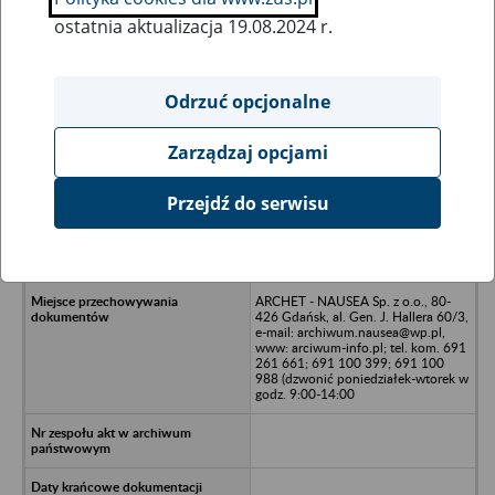
ostatnia aktualizacja 19.08.2024 r.
Wszystkie uwagi można przesyłać poprzez
formularz
Odrzuć opcjonalne
Zarządzaj opcjami
Ukryj wszystkie pozycje bazy
Przejdź do serwisu
ABSOLWENT Akademicka
Spółdzielnia Pracy ul. Długi Targ,
Gdańsk
ARCHET - NAUSEA Sp. z o.o., 80-
426 Gdańsk, al. Gen. J. Hallera 60/3,
e-mail: archiwum.nausea@wp.pl,
www: arciwum-info.pl; tel. kom. 691
261 661; 691 100 399; 691 100
988 (dzwonić poniedziałek-wtorek w
godz. 9:00-14:00