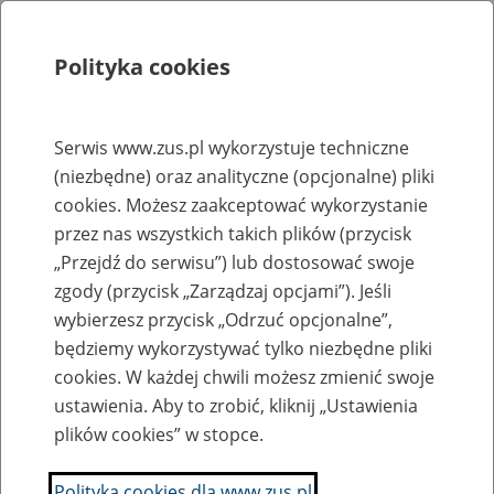
Polityka cookies
Szukaj
Menu
Serwis www.zus.pl wykorzystuje techniczne
(niezbędne) oraz analityczne (opcjonalne) pliki
Rejestry, ewidencje i archiwa
cookies. Możesz zaakceptować wykorzystanie
Baza zlikwidowanych lub
przez nas wszystkich takich plików (przycisk
„Przejdź do serwisu”) lub dostosować swoje
przekształconych zakładów pracy
zgody (przycisk „Zarządzaj opcjami”). Jeśli
wybierzesz przycisk „Odrzuć opcjonalne”,
Nazwa zakładu pracy:
będziemy wykorzystywać tylko niezbędne pliki
cookies. W każdej chwili możesz zmienić swoje
ustawienia. Aby to zrobić, kliknij „Ustawienia
plików cookies” w stopce.
SZUKAJ
Polityka cookies dla www.zus.pl