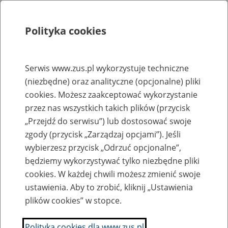
Polityka cookies
Szukaj
Menu
Serwis www.zus.pl wykorzystuje techniczne
(niezbędne) oraz analityczne (opcjonalne) pliki
Strona główna
cookies. Możesz zaakceptować wykorzystanie
Rejestr zmian
przez nas wszystkich takich plików (przycisk
„Przejdź do serwisu”) lub dostosować swoje
zgody (przycisk „Zarządzaj opcjami”). Jeśli
wybierzesz przycisk „Odrzuć opcjonalne”,
2024-01-4
będziemy wykorzystywać tylko niezbędne pliki
Zaktualizowano stronę "Koordynator ds. dostępności"
cookies. W każdej chwili możesz zmienić swoje
ustawienia. Aby to zrobić, kliknij „Ustawienia
Anna Borowska
plików cookies” w stopce.
2024-01-2
Polityka cookies dla www.zus.pl