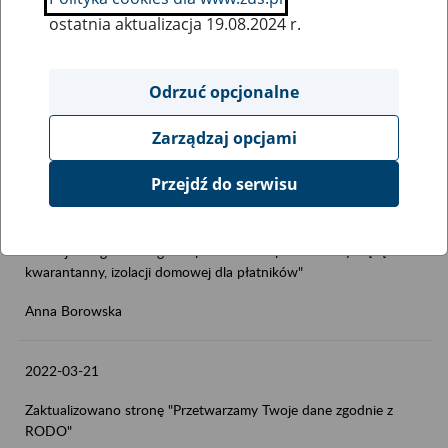
2022-03-29
ostatnia aktualizacja 19.08.2024 r.
Zaktualizowano stronę "Dofinansowanie działań płatnika składek
na poprawę bezpieczeństwa i higieny pracy - konkurs nr
Odrzuć opcjonalne
2021.01"
Anna Borowska
Zarządzaj opcjami
Przejdź do serwisu
2022-03-22
Zaktualizowano stronę "Wymagania dla oprogramowania
interfejsowego – usługa do pobierania raportów dotyczącą
kwarantanny, izolacji domowej dla płatników"
Anna Borowska
2022-03-21
Zaktualizowano stronę "Przetwarzamy Twoje dane zgodnie z
RODO"