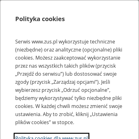
Polityka cookies
Szukaj
Menu
Serwis www.zus.pl wykorzystuje techniczne
(niezbędne) oraz analityczne (opcjonalne) pliki
Strona główna
cookies. Możesz zaakceptować wykorzystanie
Rejestr zmian
przez nas wszystkich takich plików (przycisk
„Przejdź do serwisu”) lub dostosować swoje
zgody (przycisk „Zarządzaj opcjami”). Jeśli
wybierzesz przycisk „Odrzuć opcjonalne”,
2022-07-26
będziemy wykorzystywać tylko niezbędne pliki
Zaktualizowano stronę "Wymagania dla oprogramowania
cookies. W każdej chwili możesz zmienić swoje
interfejsowego"
ustawienia. Aby to zrobić, kliknij „Ustawienia
plików cookies” w stopce.
Anna Borowska
Polityka cookies dla www.zus.pl