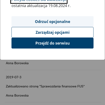
2019-07-4
ostatnia aktualizacja 19.08.2024 r.
Zaktualizowano stronę "Dofinansowanie działań płatnika składek
na poprawę bezpieczeństwa i higieny pracy - konkurs nr
Odrzuć opcjonalne
2019.01"
Anna Borowska
Zarządzaj opcjami
Przejdź do serwisu
2019-07-3
Zaktualizowano stronę "Sprawozdania finansowe FEP"
Anna Borowska
2019-07-3
Zaktualizowano stronę "Sprawozdania finansowe FUS"
Anna Borowska