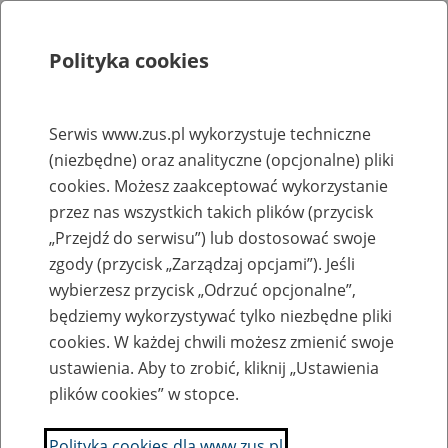
Polityka cookies
Szukaj
Menu
Serwis www.zus.pl wykorzystuje techniczne
(niezbędne) oraz analityczne (opcjonalne) pliki
Strona główna
cookies. Możesz zaakceptować wykorzystanie
Rejestr zmian
przez nas wszystkich takich plików (przycisk
„Przejdź do serwisu”) lub dostosować swoje
zgody (przycisk „Zarządzaj opcjami”). Jeśli
wybierzesz przycisk „Odrzuć opcjonalne”,
2019-07-4
będziemy wykorzystywać tylko niezbędne pliki
Zaktualizowano stronę "Wymagania dla oprogramowania
cookies. W każdej chwili możesz zmienić swoje
interfejsowego - Aplikacje Gabinetowe (e-Zwolnienia)"
ustawienia. Aby to zrobić, kliknij „Ustawienia
plików cookies” w stopce.
Anna Borowska
Polityka cookies dla www.zus.pl