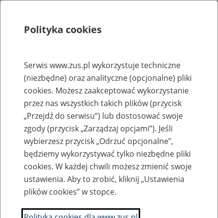
Polityka cookies
Szukaj
Menu
Serwis www.zus.pl wykorzystuje techniczne
(niezbędne) oraz analityczne (opcjonalne) pliki
Strona główna
cookies. Możesz zaakceptować wykorzystanie
Rejestr zmian
przez nas wszystkich takich plików (przycisk
„Przejdź do serwisu”) lub dostosować swoje
zgody (przycisk „Zarządzaj opcjami”). Jeśli
wybierzesz przycisk „Odrzuć opcjonalne”,
2019-03-15
będziemy wykorzystywać tylko niezbędne pliki
Zaktualizowano stronę "Oświadczenie o stanie kontroli zarządczej
cookies. W każdej chwili możesz zmienić swoje
Prezesa ZUS"
ustawienia. Aby to zrobić, kliknij „Ustawienia
plików cookies” w stopce.
Anna Borowska
Polityka cookies dla www.zus.pl