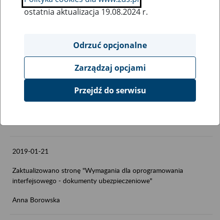
2019-02-1
ostatnia aktualizacja 19.08.2024 r.
Zaktualizowano stronę "Regulamin organizacyjny Zakładu"
Anna Borowska
Odrzuć opcjonalne
Zarządzaj opcjami
2019-02-1
Przejdź do serwisu
Zaktualizowano stronę "Wymagania dla oprogramowania
interfejsowego - Aplikacje Gabinetowe (e-Zwolnienia)"
Anna Borowska
2019-01-21
Zaktualizowano stronę "Wymagania dla oprogramowania
interfejsowego - dokumenty ubezpieczeniowe"
Anna Borowska