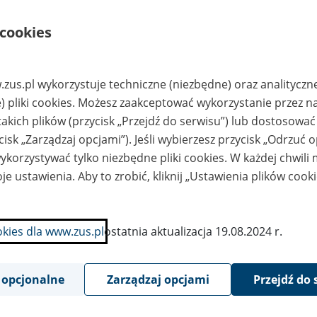
ta
Zakres zmian
 cookies
15-02-23
Zaktualizowano stronę "Rejestr upoważnień i pełno
bezpiecznym podpisem elektronicznym wydanych prz
zus.pl wykorzystuje techniczne (niezbędne) oraz analityczn
) pliki cookies. Możesz zaakceptować wykorzystanie przez n
15-02-4
Zaktualizowano stronę "Rejestr upoważnień i pełno
bezpiecznym podpisem elektronicznym wydanych prz
takich plików (przycisk „Przejdź do serwisu”) lub dostosować
cisk „Zarządzaj opcjami”). Jeśli wybierzesz przycisk „Odrzuć 
15-01-22
Zaktualizowano stronę "Rejestr upoważnień i pełno
korzystywać tylko niezbędne pliki cookies. W każdej chwili
bezpiecznym podpisem elektronicznym wydanych prz
je ustawienia. Aby to zrobić, kliknij „Ustawienia plików cook
15-01-7
Zaktualizowano stronę "Rejestr upoważnień i pełno
bezpiecznym podpisem elektronicznym wydanych prz
okies dla www.zus.pl
ostatnia aktualizacja 19.08.2024 r.
14-12-17
Zaktualizowano stronę "Rejestr upoważnień i pełno
bezpiecznym podpisem elektronicznym wydanych prz
 opcjonalne
Zarządzaj opcjami
Przejdź do 
14-12-4
Zaktualizowano stronę "Rejestr upoważnień i pełno
bezpiecznym podpisem elektronicznym wydanych prz