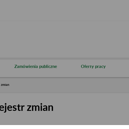
Zamówienia publiczne
Oferty pracy
r zmian
ejestr zmian