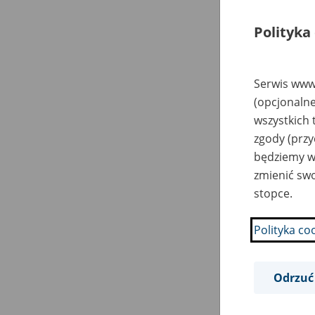
Da
Polityka
20
Serwis www.
(opcjonalne
20
wszystkich 
zgody (przy
20
będziemy wy
zmienić swo
20
stopce.
Polityka co
20
Odrzuć
20