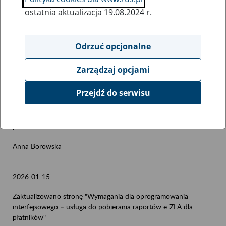
2026-01-23
ostatnia aktualizacja 19.08.2024 r.
Zaktualizowano stronę: Wymagania dla oprogramowania
interfejsowego - dokumenty ubezpieczeniowe
Odrzuć opcjonalne
Anna Borowska
Zarządzaj opcjami
2026-01-21
Przejdź do serwisu
Zaktualizowano stronę "Wymagania dla oprogramowania
interfejsowego – usługa do pobierania raportów e-ZLA dla
płatników"
Anna Borowska
2026-01-15
Zaktualizowano stronę "Wymagania dla oprogramowania
interfejsowego – usługa do pobierania raportów e-ZLA dla
płatników"