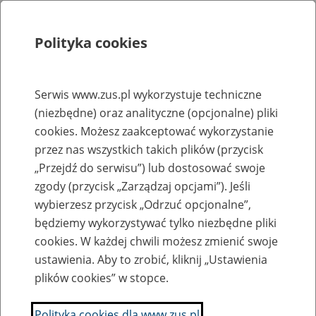
Polityka cookies
Szukaj
Menu
Serwis www.zus.pl wykorzystuje techniczne
(niezbędne) oraz analityczne (opcjonalne) pliki
Strona główna
cookies. Możesz zaakceptować wykorzystanie
Rejestr zmian
przez nas wszystkich takich plików (przycisk
„Przejdź do serwisu”) lub dostosować swoje
zgody (przycisk „Zarządzaj opcjami”). Jeśli
wybierzesz przycisk „Odrzuć opcjonalne”,
2026-01-23
będziemy wykorzystywać tylko niezbędne pliki
Zaktualizowano stronę: Wyniki konkursów ofert na świadczenie
cookies. W każdej chwili możesz zmienić swoje
usług rehabilitacyjnych w ramach prewencji rentowej ZUS
ustawienia. Aby to zrobić, kliknij „Ustawienia
plików cookies” w stopce.
Anna Borowska
Polityka cookies dla www.zus.pl