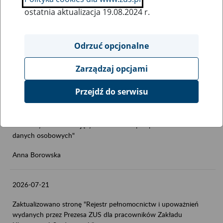
2026-07-27
ostatnia aktualizacja 19.08.2024 r.
Zaktualizowano stronę "Wymagania dla oprogramowania
interfejsowego - Aplikacje Gabinetowe (e-Zwolnienia)"
Odrzuć opcjonalne
Anna Borowska
Zarządzaj opcjami
2026-07-27
Przejdź do serwisu
Zaktualizowano stronę "Informacja o wykonaniu przez ZUS
prawomocnych decyzji Prezesa Urzędu Ochrony Danych
Osobowych stwierdzających naruszenie przepisów o ochronie
danych osobowych"
Anna Borowska
2026-07-21
Zaktualizowano stronę "Rejestr pełnomocnictw i upoważnień
wydanych przez Prezesa ZUS dla pracowników Zakładu