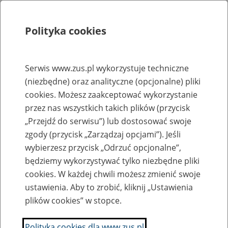
Polityka cookies
Szukaj
Menu
Serwis www.zus.pl wykorzystuje techniczne
(niezbędne) oraz analityczne (opcjonalne) pliki
Strona główna
cookies. Możesz zaakceptować wykorzystanie
Rejestr zmian
przez nas wszystkich takich plików (przycisk
„Przejdź do serwisu”) lub dostosować swoje
zgody (przycisk „Zarządzaj opcjami”). Jeśli
wybierzesz przycisk „Odrzuć opcjonalne”,
2026-07-31
będziemy wykorzystywać tylko niezbędne pliki
Zaktualizowano stronę "Wymagania dla oprogramowania
cookies. W każdej chwili możesz zmienić swoje
interfejsowego - dokumenty ubezpieczeniowe"
ustawienia. Aby to zrobić, kliknij „Ustawienia
plików cookies” w stopce.
Anna Borowska
Polityka cookies dla www.zus.pl