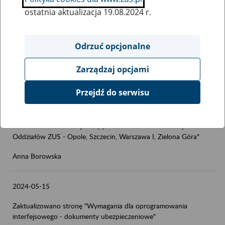
ostatnia aktualizacja 19.08.2024 r.
2024-06-3
Zaktualizowano stronę "Akty powołań na stanowiska dyrektorów
Odrzuć opcjonalne
Oddziałów ZUS - Bydgoszcz, Kraków, Opole, Ostrów Wlkp.,
Zielona Góra"
Zarządzaj opcjami
Anna Borowska
Przejdź do serwisu
2024-05-16
Zaktualizowano stronę "Akty powołań na stanowiska dyrektorów
Oddziałów ZUS - Opole, Szczecin, Warszawa I, Zielona Góra"
Anna Borowska
2024-05-15
Zaktualizowano stronę "Wymagania dla oprogramowania
interfejsowego - dokumenty ubezpieczeniowe"