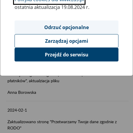
2024-02-5
ostatnia aktualizacja 19.08.2024 r.
Zaktualizowano stronę "Dofinansowanie działań płatnika składek
na poprawę bezpieczeństwa i higieny pracy - konkurs nr
Odrzuć opcjonalne
2024.01"
Anna Borowska
Zarządzaj opcjami
Przejdź do serwisu
2024-02-5
Zaktualizowano stronę "Wymagania dla oprogramowania
interfejsowego – usługa do pobierania raportów e-ZLA dla
płatników", aktualziacja pliku
Anna Borowska
2024-02-1
Zaktualizowano stronę "Przetwarzamy Twoje dane zgodnie z
RODO"