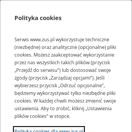
Polityka cookies
Szukaj
Menu
Serwis www.zus.pl wykorzystuje techniczne
(niezbędne) oraz analityczne (opcjonalne) pliki
Strona główna
cookies. Możesz zaakceptować wykorzystanie
Rejestr zmian
przez nas wszystkich takich plików (przycisk
„Przejdź do serwisu”) lub dostosować swoje
zgody (przycisk „Zarządzaj opcjami”). Jeśli
wybierzesz przycisk „Odrzuć opcjonalne”,
2024-02-5
będziemy wykorzystywać tylko niezbędne pliki
Zaktualizowano stronę "Przetwarzamy Twoje dane zgodnie z
cookies. W każdej chwili możesz zmienić swoje
RODO"
ustawienia. Aby to zrobić, kliknij „Ustawienia
plików cookies” w stopce.
Anna Borowska
Polityka cookies dla www.zus.pl